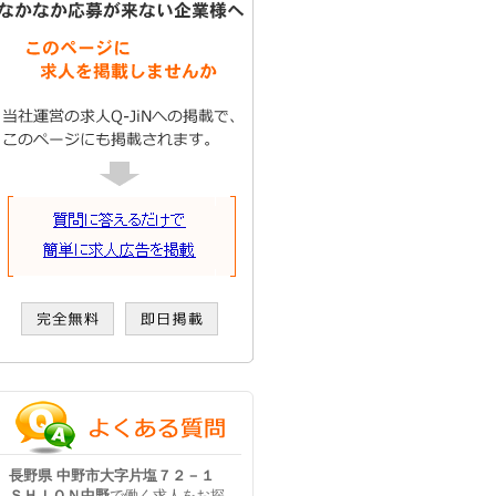
長野県 中野市大字片塩７２－１
ＳＨＩＯＮ中野
で働く求人をお探