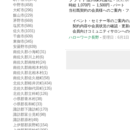
中野市(458)
時給 1,070円 ～ 1,500円
- パート
大町市(296)
当社既契約の会員様へのご案内・フ
飯山市(229)
茅野市(669)
イベント・セミナー等のご案内の
塩尻市(586)
契約内容や会員状況の確認・更新
佐久市(1031)
会員向けコミュニティサロンへの参加勧誘
千曲市(609)
ハローワーク長野
-
受理日：6月1日
東御市(345)
安曇野市(839)
南佐久郡小海町(31)
南佐久郡川上村(6)
南佐久郡南牧村(24)
南佐久郡南相木村(6)
南佐久郡北相木村(1)
南佐久郡佐久穂町(58)
北佐久郡軽井沢町(434)
北佐久郡御代田町(135)
北佐久郡立科町(126)
小県郡青木村(38)
小県郡長和町(33)
諏訪郡下諏訪町(170)
諏訪郡富士見町(98)
諏訪郡原村(49)
上伊那郡辰野町(154)