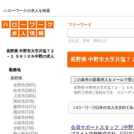
ハローワークの求人を検索
ハローワークの求人を検索
フリーワード
会社名、業種、職種など
長野県 中野市大字片塩７２
－１ ＳＨＩＯＮ中野の求人
長野県 中野市大字片塩７
勤務地
長野県
長野市(3837)
長野県 中野市大字片塩７２－１ Ｓ
松本市(2851)
無料で簡単に登録ができ、スピーデ
上田市(1801)
岡谷市(578)
飯田市(1071)
諏訪市(723)
須坂市(496)
小諸市(518)
会員サポートスタッフ（中野
伊那市(739)
駒ヶ根市(374)
ブライト信州株式会社
長野県
-