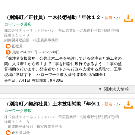
（別海町／正社員）土木技術補助「年休１２
-
-
新着
ハ
ローワーク帯広
株式会社ティーネットジャパン 帯広営業所 - 北海道野付郡別海町別海
緑町１１６－３
釧路開発建設部 根室農業事務所
正社員
月給 254,380円 ～ 462,500円
「発注者支援業務」公共土木工事を発注している発注者と施工者の
間に入り着工から竣工まで工事を円滑に履行できるよう、工事の監
督補助を行います。発注者サイドから行政を支援する業務で、工事
現場に常駐する... ハローワーク求人番号 01040-07509461
受理日：7月1日 有効期限：9月30日
関連求人情報
（別海町／契約社員）土木技術補助「年休１
-
-
新着
ハ
ローワーク帯広
株式会社ティーネットジャパン 帯広営業所 - 北海道野付郡別海町別海
緑町１１６－３
釧路開発建設部 根室農業事務所
正社員以外