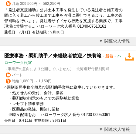
月給 309,505円 ～ 562,250円
「発注者支援補助」公共土木工事を発注している発注者と施工者の
間に入り着工から竣工まで工事を円滑に履行できるよう、工事の監
督補助を行います。発注者サイドから行政を支援する業務で、工事
現場に常駐する... ハローワーク求人番号 01040-07510161
受理日：7月1日 有効期限：9月30日
関連求人情報
医療事務・調剤助手／未経験者歓迎／扶養範
-
-
新着
ハ
ローワーク根室
（事業所の意向により公開していません） - 北海道野付郡別海町
パート
時給 1,080円 ～ 1,150円
○調剤薬局事務全般及び調剤助手業務に従事していただきます。
・処方せんの受付、会計、接客
・薬剤師の指示のもとでの調剤
補助業務
・レセプト請求業務
・医薬品の発注、棚卸し業務
※時々配達をお... ハローワーク求人番号 01200-00950361
受理日：6月11日 有効期限：8月31日
関連求人情報