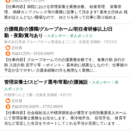
月給22万円～27万円
【仕事内容】病院における管理栄養士業務全般、 給食管理、 栄養管
理、 病棟カンファレンス等の業務に従事して頂きます! 基本土日休み 残
業がほとんどない職場なので、 ゆとりを持って仕事に取り組めま...
介護職員/介護職/グループホーム/初任者研修以上/日
勤・夜勤/賞与あり
-
スポンサー：求人ボックス
株式会社育成 グループホーム育成会まごころ - 北海道 別海町 - 7月21日
正社員
月給21万円～24万6,500円
【仕事内容】グループホームでの介護業務全般です。 食事介助 歩行介
助 入浴介助 見守り等 ～ポイント～ 基本的に残業なしなので、仕事後の
予定が立てやすい 介護未経験の方も無理なく業務に...
管理栄養士/スピード選考/常勤/介護施設
-
スポンサー：求
人ボックス
中標津りんどう園 - 北海道 別海町 - 8月7日
正社員
月給20万6,500円～27万2,000円
【仕事内容】社会福祉法人中標津朋友会が運営する特別養護老人ホーム
にて管理栄養士業務をお任せします。 寒冷地手当、 住宅手当、 保育手
当など安定した生活をサポートしてくれる手当が充実しています ...