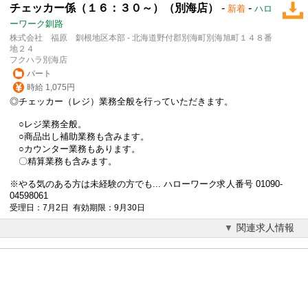
チェッカー係（１６：３０～）（別海店）
-
-
新着
ハロ
ーワーク釧路
株式会社 福原 釧根地区本部 - 北海道野付郡別海町別海旭町１４８番
地２４
フクハラ別海店
パート
時給 1,075円
◎チェッカー（レジ）業務全般を行っていただきます。
○レジ業務全般。
○商品出し
補助業務
も含みます。
○カウンター業務もあります。
〇精算業務も含みます。
※やる気のある方は未経験の方でも... ハローワーク求人番号 01090-
04598061
受理日：7月2日 有効期限：9月30日
関連求人情報