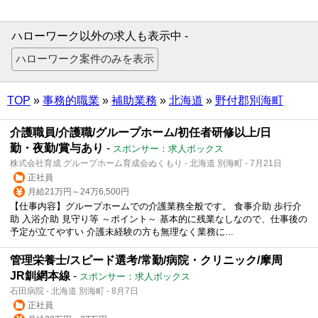
ハローワーク以外の求人も表示中 -
TOP
»
事務的職業
»
補助業務
»
北海道
»
野付郡別海町
介護職員/介護職/グループホーム/初任者研修以上/日
勤・夜勤/賞与あり
-
スポンサー：求人ボックス
株式会社育成 グループホーム育成会ぬくもり - 北海道 別海町 - 7月21日
正社員
月給21万円～24万6,500円
【仕事内容】グループホームでの介護業務全般です。 食事介助 歩行介
助 入浴介助 見守り等 ～ポイント～ 基本的に残業なしなので、仕事後の
予定が立てやすい 介護未経験の方も無理なく業務に...
管理栄養士/スピード選考/常勤/病院・クリニック/摩周
JR釧網本線
-
スポンサー：求人ボックス
石田病院 - 北海道 別海町 - 8月7日
正社員