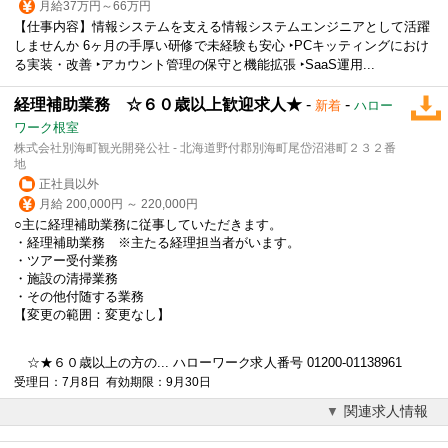
月給37万円～66万円
【仕事内容】情報システムを支える情報システムエンジニアとして活躍
しませんか 6ヶ月の手厚い研修で未経験も安心 ‣PCキッティングにおけ
る実装・改善 ‣アカウント管理の保守と機能拡張 ‣SaaS運用...
経理補助業務 ☆６０歳以上歓迎求人★
-
-
新着
ハロー
ワーク根室
株式会社別海町観光開発公社 - 北海道野付郡別海町尾岱沼港町２３２番
地
正社員以外
月給 200,000円 ～ 220,000円
○主に経理
補助業務
に従事していただきます。
・経理
補助業務
※主たる経理担当者がいます。
・ツアー受付業務
・施設の清掃業務
・その他付随する業務
【変更の範囲：変更なし】
☆★６０歳以上の方の... ハローワーク求人番号 01200-01138961
受理日：7月8日 有効期限：9月30日
関連求人情報