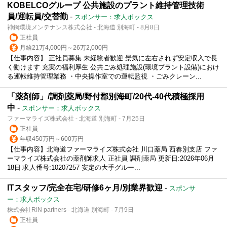
KOBELCOグループ 公共施設のプラント維持管理技術
員/運転員/交替勤
-
スポンサー：求人ボックス
神鋼環境メンテナンス株式会社 - 北海道 別海町 - 8月8日
正社員
月給21万4,000円～26万2,000円
【仕事内容】 正社員募集 未経験者歓迎 景気に左右されず安定収入で長
く働けます 充実の福利厚生 公共ごみ処理施設(環境プラント設備)におけ
る運転維持管理業務 ・中央操作室での運転監視 ・ごみクレーン...
「薬剤師」/調剤薬局/野付郡別海町/20代-40代積極採用
中
-
スポンサー：求人ボックス
ファーマライズ株式会社 - 北海道 別海町 - 7月25日
正社員
年収450万円～600万円
【仕事内容】北海道ファーマライズ株式会社 川口薬局 西春別支店 ファ
ーマライズ株式会社の薬剤師求人 正社員 調剤薬局 更新日:2026年06月
18日 求人番号:10207257 安定の大手グルー...
ITスタッフ/完全在宅/研修6ヶ月/別業界歓迎
-
スポンサ
ー：求人ボックス
株式会社RIN partners - 北海道 別海町 - 7月9日
正社員