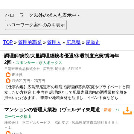
ハローワーク以外の求人も表示中 -
TOP
»
管理的職業
»
管理人
»
広島県
»
尾道市
調理師/病院/大量調理経験者優遇/休暇制度充実/賞与年
2回
-
スポンサー：求人ボックス
日清医療食品株式会社 - 広島県 尾道市 - 5月19日
正社員
月給21万円～23万円
【仕事内容】広島県尾道市の病院で調理師募集!家庭やプライベートと両
立したい方歓迎 仕事内容 調理師として配属先厨房内の調理業務全般を
担当いただきます。 季節や地域食材を活用し、イベント食なども...
マンションの管理人業務（ヴェルディ東尾道
-
-
新着
ハ
ローワーク福山
株式会社 不二ビルサービス 福山支店 - 広島県尾道市高須町５６８４
－１
パート