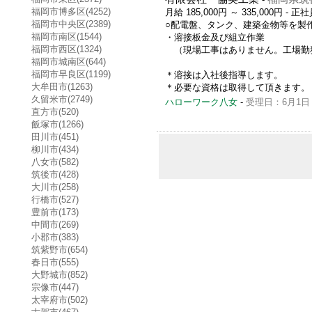
福岡市博多区(4252)
月給 185,000円 ～ 335,000円
- 正社
福岡市中央区(2389)
○配電盤、タンク、建築金物等を製
福岡市南区(1544)
・溶接板金及び組立作業
福岡市西区(1324)
（現場工事はありません。工場勤
福岡市城南区(644)
福岡市早良区(1199)
＊溶接は入社後指導します。
大牟田市(1263)
＊必要な資格は取得して頂きます。（費用は
久留米市(2749)
ハローワーク八女
-
受理日：6月1日
直方市(520)
飯塚市(1266)
田川市(451)
柳川市(434)
八女市(582)
筑後市(428)
大川市(258)
行橋市(527)
豊前市(173)
中間市(269)
小郡市(383)
筑紫野市(654)
春日市(555)
大野城市(852)
宗像市(447)
太宰府市(502)