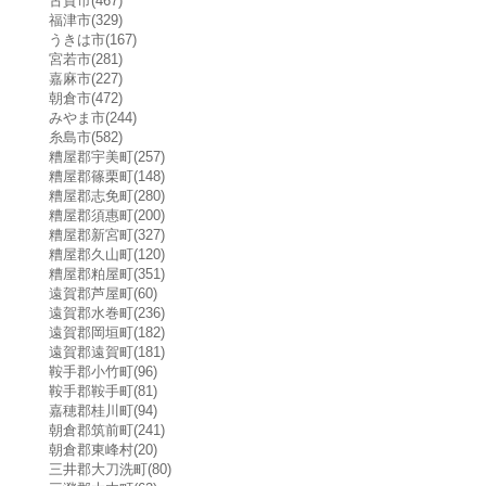
古賀市(467)
福津市(329)
うきは市(167)
宮若市(281)
嘉麻市(227)
朝倉市(472)
みやま市(244)
糸島市(582)
糟屋郡宇美町(257)
糟屋郡篠栗町(148)
糟屋郡志免町(280)
糟屋郡須惠町(200)
糟屋郡新宮町(327)
糟屋郡久山町(120)
糟屋郡粕屋町(351)
遠賀郡芦屋町(60)
遠賀郡水巻町(236)
遠賀郡岡垣町(182)
遠賀郡遠賀町(181)
鞍手郡小竹町(96)
鞍手郡鞍手町(81)
嘉穂郡桂川町(94)
朝倉郡筑前町(241)
朝倉郡東峰村(20)
三井郡大刀洗町(80)