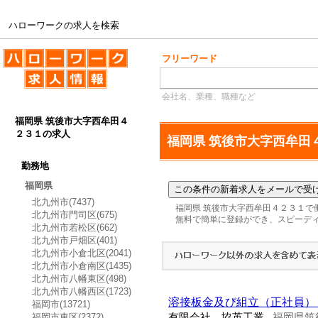
ハローワークの求人を検索
ハローワークの求人を検索
フリーワード
会社名、業種、職種など
福岡県 筑後市大字西牟田４
２３１の求人
福岡県 筑後市大字西牟田
勤務地
福岡県
北九州市(7437)
福岡県 筑後市大字西牟田４２３１で
北九州市門司区(675)
無料で簡単に登録ができ、スピーデ
北九州市若松区(662)
北九州市戸畑区(401)
北九州市小倉北区(2041)
北九州市小倉南区(1435)
北九州市八幡東区(498)
北九州市八幡西区(1723)
溶接板金及び組立（正社員）
福岡市(13721)
福岡市東区(2372)
有限会社 協英工業
福岡県筑
-