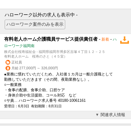
ハローワーク以外の求人も表示中 -
有料老人ホーム介護職員サービス提供責任者
-
-
新着
ハ
ローワーク福岡南
株式会社桜寿福祉会 - 福岡県福岡市博多区吉塚４丁目１２－２５
有料老人ホーム 桜寿のさと（４５室）
正社員
月給 277,000円 ～ 326,000円
●業務に慣れていただくため、入社後１カ月は一般介護職として
勤務していただきます（その間、夜勤業務なし）。
○一般業務
・食事の配膳、食事介助、口腔ケア
・身体介助や生活援助、コール対応 など
○サ責... ハローワーク求人番号 40180-10061161
受理日：6月3日 有効期限：8月31日
関連求人情報