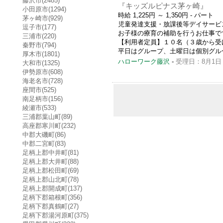
藤沢市(2485)
『キッズルピナス茅ヶ崎』
小田原市(1294)
時給 1,225円 ～ 1,350円
- パート
茅ヶ崎市(929)
児童発達支援・放課後等デイサービ
逗子市(177)
お子様の療育の補助を行うお仕事で
三浦市(220)
【利用者定員】１０名（３歳から受
秦野市(794)
平日はグループ、土曜日は個別グループで活
厚木市(1801)
ハローワーク藤沢
-
受理日：8月1日
大和市(1325)
伊勢原市(608)
海老名市(728)
座間市(525)
南足柄市(156)
綾瀬市(533)
三浦郡葉山町(89)
高座郡寒川町(232)
中郡大磯町(86)
中郡二宮町(83)
足柄上郡中井町(81)
足柄上郡大井町(88)
足柄上郡松田町(69)
足柄上郡山北町(78)
足柄上郡開成町(137)
足柄下郡箱根町(356)
足柄下郡真鶴町(27)
足柄下郡湯河原町(375)