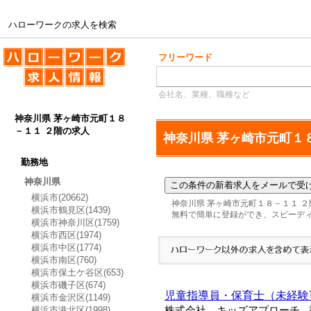
ハローワークの求人を検索
ハローワークの求人を検索
フリーワード
会社名、業種、職種など
神奈川県 茅ヶ崎市元町１８
－１１ ２階の求人
神奈川県 茅ヶ崎市元町１
勤務地
神奈川県
横浜市(20662)
神奈川県 茅ヶ崎市元町１８－１１ 
横浜市鶴見区(1439)
無料で簡単に登録ができ、スピーデ
横浜市神奈川区(1759)
横浜市西区(1974)
横浜市中区(1774)
横浜市南区(760)
横浜市保土ケ谷区(653)
横浜市磯子区(674)
児童指導員・保育士（未経験
横浜市金沢区(1149)
横浜市港北区(1998)
株式会社 キッズアプローチ
-