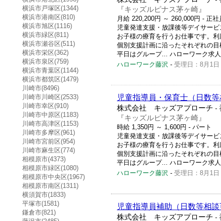
横浜市戸塚区(1344)
『キッズルピナス茅ヶ崎』
横浜市港南区(810)
月給 220,200円 ～ 260,000円
- 正
横浜市旭区(1116)
児童発達支援・放課後等デイサービ
横浜市緑区(811)
お子様の療育を行うお仕事です。利
横浜市瀬谷区(511)
個別支援計画に沿ったそれぞれの目
横浜市栄区(362)
平日はグループ... ハローワーク求人番号 
横浜市泉区(759)
ハローワーク藤沢
-
受理日：8月1日
横浜市青葉区(1144)
横浜市都筑区(1479)
川崎市(8496)
川崎市川崎区(2533)
児童指導員・保育士（日数等
川崎市幸区(910)
株式会社 キッズアプローチ
-
川崎市中原区(1183)
『キッズルピナス茅ヶ崎』
川崎市高津区(1153)
時給 1,350円 ～ 1,600円
- パート
川崎市多摩区(961)
児童発達支援・放課後等デイサービ
川崎市宮前区(954)
お子様の療育を行うお仕事です。利
川崎市麻生区(774)
個別支援計画に沿ったそれぞれの目
相模原市(4373)
平日はグループ... ハローワーク求人番号 
相模原市緑区(1080)
ハローワーク藤沢
-
受理日：8月1日
相模原市中央区(1967)
相模原市南区(1311)
横須賀市(1833)
平塚市(1581)
児童指導員補助（日数等相談
鎌倉市(821)
株式会社 キッズアプローチ
-