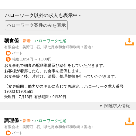
ハローワーク以外の求人も表示中 -
朝食係
-
-
新着
ハローワーク七尾
有限会社 美湾荘 - 石川県七尾市和倉町和歌崎３番地１
パート
時給 1,054円 ～ 1,300円
お食事処で朝食の配膳準備及び給仕をしていただきます。
お客様が着席したら、お食事を提供します。
お食事終了後、片付け、清掃、整理整頓を行っていただきます。
【変更範囲：能力やスキルに応じて再設定... ハローワーク求人番号
17030-01701561
受理日：7月13日 有効期限：9月30日
関連求人情報
調理係
-
-
新着
ハローワーク七尾
有限会社 美湾荘 - 石川県七尾市和倉町和歌崎３番地１
パート