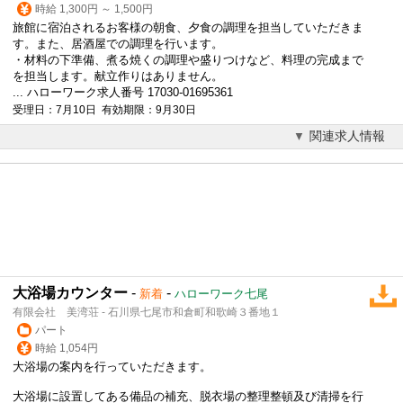
時給 1,300円 ～ 1,500円
旅館に宿泊されるお客様の朝食、夕食の調理を担当していただきま
す。また、居酒屋での調理を行います。
・材料の下準備、煮る焼くの調理や盛りつけなど、料理の完成まで
を担当します。献立作りはありません。
... ハローワーク求人番号 17030-01695361
受理日：7月10日 有効期限：9月30日
関連求人情報
大浴場カウンター
-
-
新着
ハローワーク七尾
有限会社 美湾荘 - 石川県七尾市和倉町和歌崎３番地１
パート
時給 1,054円
大浴場の案内を行っていただきます。
大浴場に設置してある備品の補充、脱衣場の整理整頓及び清掃を行