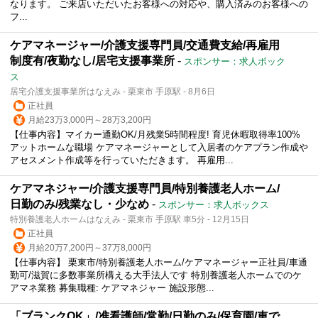
なります。 ご来店いただいたお客様への対応や、購入済みのお客様への
フ...
ケアマネージャー/介護支援専門員/交通費支給/再雇用
制度有/夜勤なし/居宅支援事業所
-
スポンサー：求人ボック
ス
居宅介護支援事業所はなえみ - 栗東市 手原駅 - 8月6日
正社員
月給23万3,000円～28万3,200円
【仕事内容】マイカー通勤OK/月残業5時間程度! 育児休暇取得率100%
アットホームな職場 ケアマネージャーとして入居者のケアプラン作成や
アセスメント作成等を行っていただきます。 再雇用...
ケアマネジャー/介護支援専門員/特別養護老人ホーム/
日勤のみ/残業なし・少なめ
-
スポンサー：求人ボックス
特別養護老人ホームはなえみ - 栗東市 手原駅 車5分 - 12月15日
正社員
月給20万7,200円～37万8,000円
【仕事内容】 栗東市/特別養護老人ホーム/ケアマネージャー正社員/車通
勤可/滋賀に多数事業所構える大手法人です 特別養護老人ホームでのケ
アマネ業務 募集職種: ケアマネジャー 施設形態...
「ブランクOK」/准看護師/常勤/日勤のみ/保育園/車で