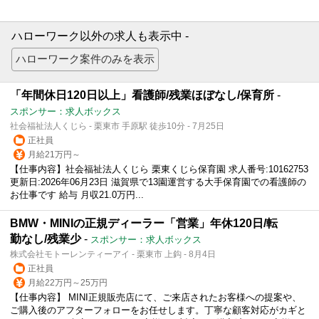
ハローワーク以外の求人も表示中 -
「年間休日120日以上」看護師/残業ほぼなし/保育所
-
スポンサー：求人ボックス
社会福祉法人くじら - 栗東市 手原駅 徒歩10分 - 7月25日
正社員
月給21万円～
【仕事内容】社会福祉法人くじら 栗東くじら保育園 求人番号:10162753
更新日:2026年06月23日 滋賀県で13園運営する大手保育園での看護師の
お仕事です 給与 月収21.0万円...
BMW・MINIの正規ディーラー「営業」年休120日/転
勤なし/残業少
-
スポンサー：求人ボックス
株式会社モトーレンティーアイ - 栗東市 上鈎 - 8月4日
正社員
月給22万円～25万円
【仕事内容】 MINI正規販売店にて、ご来店されたお客様への提案や、
ご購入後のアフターフォローをお任せします。丁寧な顧客対応がカギと