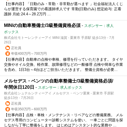
【仕事内容】「日勤のみ・常勤・非常勤が選べます 」社会福祉法人くじ
らが運営する保育園での看護師求人です 常勤(日勤のみ) 想定給与: 正看
護師 月給:24.4～28.2万円 ...
MINIの自動車整備士/3級整備資格必須
-
スポンサー：求人
ボックス
株式会社モトーレンティーアイ MINI 滋賀 - 栗東市 手原駅 徒歩13分 - 7月
26日
正社員
年収400万円～700万円
【仕事内容】自動車の点検や車検、修理を行っていただきます。 タイヤ
交換やオイル交換、軽作業、故障修理などの一般修理 点検や簡単な作業
を含め、1日3台～4台ほどご担当いただきます。 整備士資格が必要...
メルセデス・ベンツの自動車整備士/3級整備資格必須/
年間休日120日
-
スポンサー：求人ボックス
株式会社シュテルンティーアイ メルセデス・ベンツ栗東 - 栗東市 手原駅
徒歩13分 - 7月26日
正社員
年収350万円～600万円
【仕事内容】点検・車検・メンテナンス・リペアなどの整備業務。 メル
セデス専用のコンピューター診断システムを使い、 一車ごとに問題を探
しながら丁寧に整備をします。 はじめはアシスタント的な業務や ...