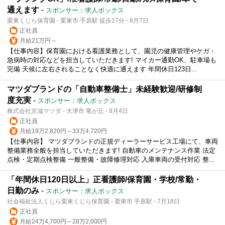
通えます
-
スポンサー：求人ボックス
栗東くじら保育園 - 栗東市 手原駅 徒歩17分 - 8月7日
正社員
月給21万円～
【仕事内容】保育園における看護業務として、園児の健康管理やケガ・
急病時の対応などを担当していただきます! マイカー通勤OK、駐車場も
完備 天候に左右されることなく快適に通えます 年間休日123日...
マツダブランドの「自動車整備士」未経験歓迎/研修制
度充実
-
スポンサー：求人ボックス
株式会社京滋マツダ - 大津市 竜が丘 - 8月4日
正社員
月給19万2,820円～33万4,720円
【仕事内容】 マツダブランドの正規ディーラーサービス工場にて、車両
整備業務全般を担当していただきます! 自動車のメンテナンス作業 法定
点検・定期点検整備 一般整備・故障修理対応 入庫車両の受付対応 整...
「年間休日120日以上」正看護師/保育園・学校/常勤・
日勤のみ
-
スポンサー：求人ボックス
社会福祉法人くじら栗東くじら保育園 - 栗東市 手原駅 - 7月18日
正社員
月給24万4,700円～28万2,000円