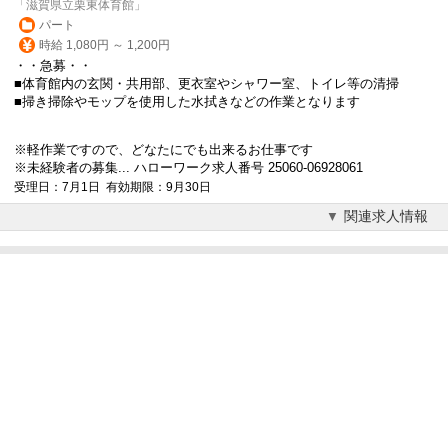
「滋賀県立栗東体育館」
パート
時給 1,080円 ～ 1,200円
・・急募・・
■体育館内の玄関・共用部、更衣室やシャワー室、トイレ等の清掃
■掃き掃除やモップを使用した水拭きなどの作業となります
※軽作業ですので、どなたにでも出来るお仕事です
※未経験者の募集... ハローワーク求人番号 25060-06928061
受理日：7月1日 有効期限：9月30日
関連求人情報