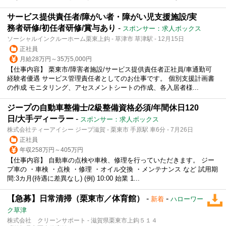
サービス提供責任者/障がい者・障がい児支援施設/実
務者研修/初任者研修/賞与あり
-
スポンサー：求人ボックス
ソーシャルインクルーホーム栗東上鈎 - 草津市 草津駅 - 12月15日
正社員
月給28万円～35万5,000円
【仕事内容】 栗東市/障害者施設/サービス提供責任者正社員/車通勤可
経験者優遇 サービス管理責任者としてのお仕事です。 個別支援計画書
の作成 モニタリング、アセスメントシートの作成、各入居者様...
ジープの自動車整備士/2級整備資格必須/年間休日120
日/大手ディーラー
-
スポンサー：求人ボックス
株式会社ティーアイシー ジープ滋賀 - 栗東市 手原駅 車6分 - 7月26日
正社員
年収258万円～405万円
【仕事内容】 自動車の点検や車検、修理を行っていただきます。 ジー
プ車の ・車検 ・点検 ・修理 ・オイル交換 ・メンテナンス など 試用期
間:3カ月(待遇に差異なし) (例) 10:00 始業 1...
【急募】日常清掃（栗東市／体育館）
-
-
新着
ハローワー
ク草津
株式会社 クリーンサポート - 滋賀県栗東市上鈎５１４