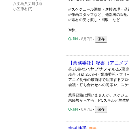
八丈島八丈町(13)
小笠原村(7)
✅スケジュール調整・進捗管理・品
✅作画スタッフなど、他部署の采配
✅素材の受け渡し・回収 など
※弊...
Q-JiN
-
8月7日
-
【業務委託】秘書（アニメプ
株式会社ハヤブサフィルム
東京
-
歩合 月給 25万円 - 業務委託・フ
アニメ制作の最前線で活躍するプロ
会議・打ち合わせへの同席や、スケ
業界経験は問いませんが、スケジュ
未経験からでも、PCスキルと主体的
Q-JiN
-
8月7日
-
歯科助手
-
新着