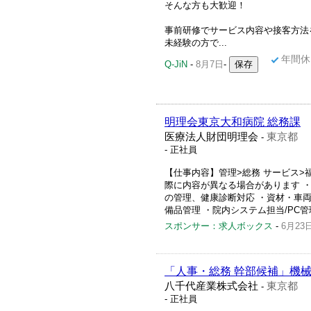
そんな方も大歓迎！
事前研修でサービス内容や接客方法
未経験の方で...
年間休
Q-JiN
-
8月7日
-
明理会東京大和病院 総務課
医療法人財団明理会
東京都
-
- 正社員
【仕事内容】管理>総務 サービス
際に内容が異なる場合があります ・
の管理、健康診断対応 ・資材・車両
備品管理 ・院内システム担当/PC管理
スポンサー：求人ボックス
-
6月23
「人事・総務 幹部候補」機
八千代産業株式会社
東京都
-
- 正社員