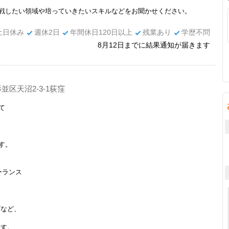
戦したい領域や培っていきたいスキルなどをお聞かせください。
土日休み
週休2日
年間休日120日以上
残業あり
学歴不問
8月12日までに結果通知が届きます
並区天沼2-3-1荻窪
て
す。
ーランス
ズなど、
ます。