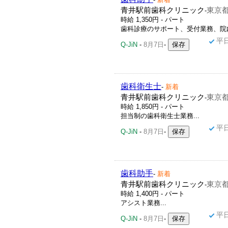
青井駅前歯科クリニック
東京都
-
時給 1,350円 - パート
歯科診療のサポート、受付業務、院内
平
Q-JiN
-
8月7日
-
歯科衛生士
-
新着
青井駅前歯科クリニック
東京都
-
時給 1,850円 - パート
担当制の歯科衛生士業務...
平
Q-JiN
-
8月7日
-
歯科助手
-
新着
青井駅前歯科クリニック
東京都
-
時給 1,400円 - パート
アシスト業務...
平
Q-JiN
-
8月7日
-