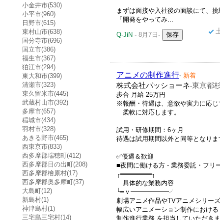
小金井市(530)
まずは面接や入社後の面談にて、挑
小平市(960)
「開発をやってみ...
日野市(615)
東村山市(638)
Q-JiN
-
8月7日
-
国分寺市(696)
国立市(386)
福生市(367)
狛江市(294)
アニメの制作進行
-
新着
東大和市(399)
清瀬市(323)
株式会社パッショーネ
東京都杉
-
東久留米市(445)
歩合 月給 25万円
武蔵村山市(392)
※報酬・待遇は、意欲や実力に応じ
多摩市(657)
柔軟に対応します。
稲城市(434)
羽村市(328)
試用・研修期間：6ヶ月
あきる野市(465)
待遇は試用期間以外と同等となりま
西東京市(833)
西多摩郡瑞穂町(412)
✅優遇＆歓迎
西多摩郡日の出町(208)
■夜間に働ける方 - 業務委託・フリ
西多摩郡檜原村(17)
╭━━━━━━━━╮
西多摩郡奥多摩町(37)
具体的な業務内容
大島町(12)
╰━ｖ━━━━━━╯
新島村(1)
劇場アニメ作品やTVアニメシリー
神津島村(1)
幅広いアニメーション制作における
三宅島三宅村(14)
制作進行業務 を担当していただき