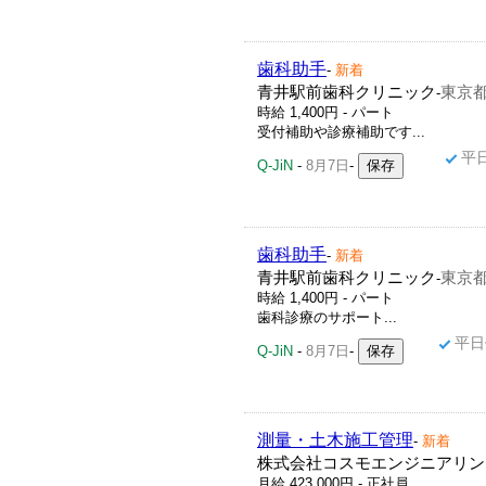
歯科助手
-
新着
青井駅前歯科クリニック
東京都
-
時給 1,400円 - パート
受付補助や診療補助です...
平
Q-JiN
-
8月7日
-
歯科助手
-
新着
青井駅前歯科クリニック
東京都
-
時給 1,400円 - パート
歯科診療のサポート...
平日
Q-JiN
-
8月7日
-
測量・土木施工管理
-
新着
株式会社コスモエンジニアリン
月給 423,000円 - 正社員