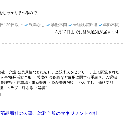
をしっかり学べるので、
日120日以上
残業なし
学歴不問
未経験者歓迎
年齢不問
8月12日までに結果通知が届きます
>福祉・介護 会員属性などに応じ、当該求人をビズリーチ上で閲覧された
人事/採用活動全般 ・労務/社会保険など雇用に関する手続き、入退職
管理/寮・駐車場・車両管理 ・物品管理/発注、払い出し、価格交渉、
、トラブル対応等 ・秘書/...
日
械部品商社の人事、総務全般のマネジメント本社