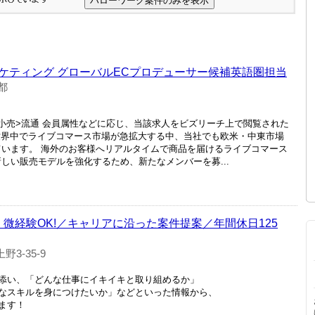
ーケティング グローバルECプロデューサー候補英語圏担当
都
・小売>流通 会員属性などに応じ、当該求人をビズリーチ上で閲覧された
世界中でライブコマース市場が急拡大する中、当社でも欧米・中東市場
ています。 海外のお客様へリアルタイムで商品を届けるライブコマース
しい販売モデルを強化するため、新たなメンバーを募...
験・微経験OK!／キャリアに沿った案件提案／年間休日125
3-35-9
添い、「どんな仕事にイキイキと取り組めるか」
なスキルを身につけたいか」などといった情報から、
ます！