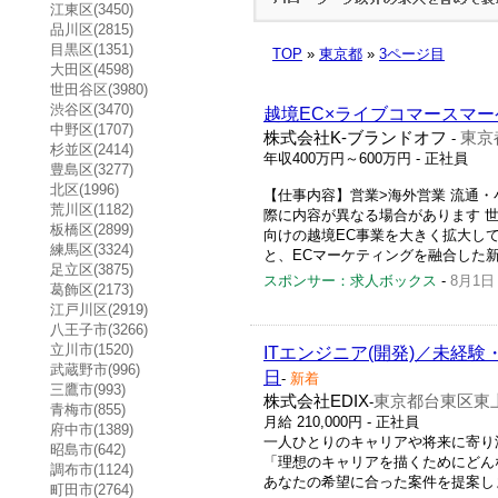
江東区(3450)
品川区(2815)
目黒区(1351)
TOP
»
東京都
»
3ページ目
大田区(4598)
世田谷区(3980)
渋谷区(3470)
越境EC×ライブコマースマ
中野区(1707)
株式会社K-ブランドオフ
東京
-
杉並区(2414)
年収400万円～600万円
- 正社員
豊島区(3277)
北区(1996)
【仕事内容】営業>海外営業 流通
荒川区(1182)
際に内容が異なる場合があります 
板橋区(2899)
向けの越境EC事業を大きく拡大し
練馬区(3324)
と、ECマーケティングを融合した新
足立区(3875)
スポンサー：求人ボックス
-
8月1日
葛飾区(2173)
江戸川区(2919)
八王子市(3266)
立川市(1520)
ITエンジニア(開発)／未経
武蔵野市(996)
日
-
新着
三鷹市(993)
株式会社EDIX
東京都台東区東上野
-
青梅市(855)
月給 210,000円 - 正社員
府中市(1389)
一人ひとりのキャリアや将来に寄り
昭島市(642)
「理想のキャリアを描くためにどん
調布市(1124)
あなたの希望に合った案件を提案し
町田市(2764)