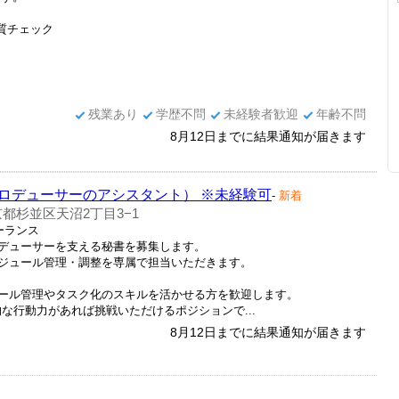
質チェック
残業あり
学歴不問
未経験者歓迎
年齢不問
8月12日までに結果通知が届きます
ロデューサーのアシスタント） ※未経験可
-
新着
都杉並区天沼2丁目3−1
リーランス
デューサーを支える秘書を募集します。
ジュール管理・調整を専属で担当いただきます。
ール管理やタスク化のスキルを活かせる方を歓迎します。
な行動力があれば挑戦いただけるポジションで...
8月12日までに結果通知が届きます