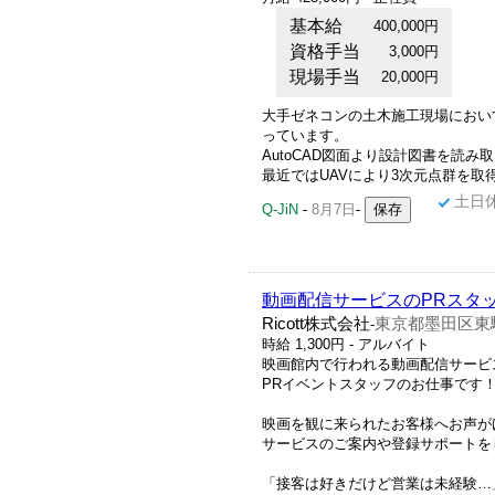
基本給
400,000円
資格手当
3,000円
現場手当
20,000円
大手ゼネコンの土木施工現場におい
っています。
AutoCAD図面より設計図書を読
最近ではUAVにより3次元点群を取
土日
Q-JiN
-
8月7日
-
動画配信サービスのPRスタ
Ricott株式会社
東京都墨田区東駒形
-
時給 1,300円 - アルバイト
映画館内で行われる動画配信サービ
PRイベントスタッフのお仕事です
映画を観に来られたお客様へお声が
サービスのご案内や登録サポートを
「接客は好きだけど営業は未経験…