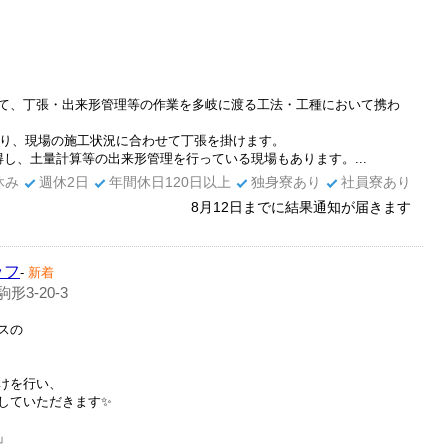
て、丁張・出来形管理等の作業を多岐に渡る工法・工種において携わ
み取り、現場の施工状況に合わせて丁張を掛けます。
得し、土量計算等の出来形管理を行っている現場もあります。...
休み
週休2日
年間休日120日以上
独身寮あり
社員寮あり
8月12日までに結果通知が届きます
ッフ
-
新着
3-20-3
スの
！
けを行い、
していただきます✨
」