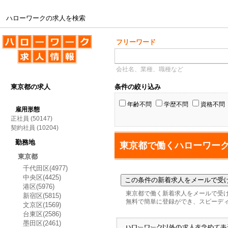
ハローワークの求人を検索
ハローワークの求人を検索
フリーワード
会社名、業種、職種など
東京都の求人
条件の絞り込み
年齢不問
学歴不問
資格不問
雇用形態
正社員
(50147)
契約社員
(10204)
勤務地
東京都で働くハローワー
東京都
千代田区(4977)
中央区(4425)
港区(5976)
東京都で働く新着求人をメールで受
新宿区(5815)
無料で簡単に登録ができ、スピーデ
文京区(1569)
台東区(2586)
墨田区(2461)