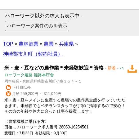
ハローワーク以外の求人も表示中 -
TOP
»
農林漁業
»
農業
»
兵庫県
»
神崎郡市川町（契約社員）
米・麦・豆などの農作業＊未経験歓迎＊資格
-
-
新着
ハ
ローワーク姫路 姫路本庁舎
岡本農業 - 兵庫県神崎郡市川町小室３５４－１
正社員以外
月給 259,200円 ～ 311,040円
米・麦・豆をメインに生産する農場での農作業全般を行っていただ
きます。未経験でもベテランスタッフが丁寧に指導するので安心！
その方の年齢や体力に合った仕事を提案します！
〈
農業
機械に乗れる方〉
田植... ハローワーク求人番号 28050-16254561
受理日：7月23日 有効期限：9月30日