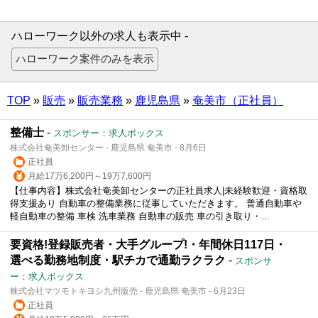
ハローワーク以外の求人も表示中 -
TOP
»
販売
»
販売業務
»
鹿児島県
»
奄美市（正社員）
整備士
-
スポンサー：求人ボックス
株式会社奄美卸センター - 鹿児島県 奄美市 - 8月6日
正社員
月給17万6,200円～19万7,600円
【仕事内容】株式会社奄美卸センターの正社員求人|未経験歓迎・資格取
得支援あり 自動車の整備業務に従事していただきます。 普通自動車や
軽自動車の整備 車検 洗車業務 自動車の販売 車の引き取り・...
要資格!登録販売者・大手グループ!・年間休日117日・
選べる勤務地制度・駅チカで通勤ラクラク
-
スポンサ
ー：求人ボックス
株式会社マツモトキヨシ九州販売 - 鹿児島県 奄美市 - 6月23日
正社員