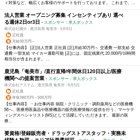
ィ対策など、幅広くお客様のサポートを行っております。 これまで、...
法人営業 オープニング募集 インセンティブあり 選べ
る週休2日or3日
-
スポンサー：求人ボックス
株式会社國分 - 鹿児島県 奄美市 - 8月6日
正社員
月給30万円～
【仕事内容】 [正]法人営業 正社員 [正]月給30万円～ 交通費:一部支給 交
通費:一部支給 マイカー通勤可能 [正]には、固定残業代:20,000円/10時間
相当分が含まれます。 ...
鹿児島「奄美市」/直行直帰/年間休日120日以上/医療
機関への提案営業
-
スポンサー：求人ボックス
株式会社アステム - 鹿児島県 奄美市 - 8月5日
正社員
年収380万円～500万円
【仕事内容】 ・お仕事内容 病院・クリニック・調剤薬局などの医療機
関へ、医療用医薬品や医療機器の販売医療情報の提供を行う、マーケテ
ィングスペシャリスト(MS)として活躍していただきます。 最新の医
療...
要資格!登録販売者・ドラッグストアスタッフ・実務未