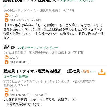
経験も歓迎・エリア社員選択可
-
スポンサー：求人ボック
ス
株式会社ドラッグイレブン - 鹿児島県 奄美市 - 6月23日
正社員
月給17万177円～27万円
【仕事内容】お客様の「もっと健康に、もっと快適に」をサポートする
登録販売者として、第二類・第三類医薬品を中心としたカウンセリング
販売をお任せします。 お客様一人ひとりに寄り添い、最適な医薬品や健
康ア...
薬剤師
-
スポンサー：ジョブメドレー
ながはま調剤薬局 - 鹿児島県奄美市名瀬長浜町18-19 - 7月17日
正社員
月給 400,000円
販売員［エディオン鹿児島名瀬店］（正社員
-
-
新着
ハ
ローワーク鹿児島
株式会社カクイックスブリッジ（エディオン鹿児島） - 鹿児島県奄美市
名瀬小浜町３０－７
正社員
月給 175,700円 ～ 206,000円
○大型家電量販店「エディオン鹿児島 名瀬店」での
家電
販売業務
になります。