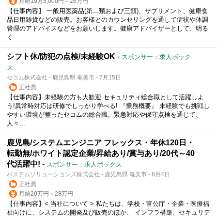
月給19万5,000円～26万円
【仕事内容】 一般用医薬品(第二類および三類)、サプリメント、健康食
品日用雑貨などの販売。お客様とのカウンセリングを通して症状や体調
管理のアドバイスなどをお願いします。健康アドバイザーとして、明る
く...
シフト休/防犯の点検/未経験OK
-
スポンサー：求人ボック
ス
セコム株式会社 - 鹿児島県 奄美市 - 7月15日
正社員
【仕事内容】未経験の方も大歓迎 セキュリティ総合職として活躍しよ
う!異常時対応は研修でしっかり学べる! 『業務概要』 未経験でも挑戦し
やすい環境が整ったセコムの総合職。緊急対応や保守点検を通じて、
人々...
鹿児島/システムエンジニア フレックス・年休120日・
転勤無/ホワイト認定企業/昇給あり/賞与あり/20代～40
代活躍中!
-
スポンサー：求人ボックス
パステムソリューションズ株式会社 - 鹿児島県 奄美市 - 8月4日
正社員
月給20万円～28万円
【仕事内容】< 当社について > 私たちは、学校・官公庁・企業・医療福
祉向けに、システムの開発及び販売のほか、 インフラ構築、セキュリテ