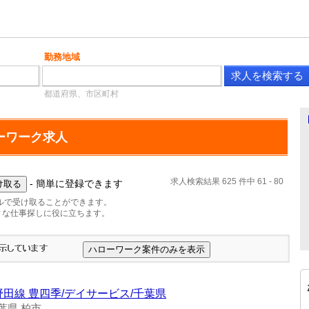
勤務地域
都道府県、市区町村
ーワーク求人
求人検索結果 625 件中 61 - 80
- 簡単に登録できます
ルで受け取ることができます。
ィな仕事探しに役に立ちます。
野田線 豊四季/デイサービス/千葉県
葉県 柏市