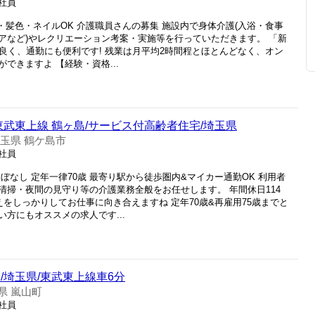
正社員
・髪色・ネイルOK 介護職員さんの募集 施設内で身体介護(入浴・食事
アなど)やレクリエーション考案・実施等を行っていただきます。 「新
良く、通勤にも便利です! 残業は月平均2時間程とほとんどなく、オン
できますよ 【経験・資格...
東武東上線 鶴ヶ島/サービス付高齢者住宅/埼玉県
玉県 鶴ケ島市
正社員
ぼなし 定年一律70歳 最寄り駅から徒歩圏内&マイカー通勤OK 利用者
清掃・夜間の見守り等の介護業務全般をお任せします。 年間休日114
えをしっかりしてお仕事に向き合えますね 定年70歳&再雇用75歳までと
方にもオススメの求人です...
/埼玉県/東武東上線車6分
県 嵐山町
正社員