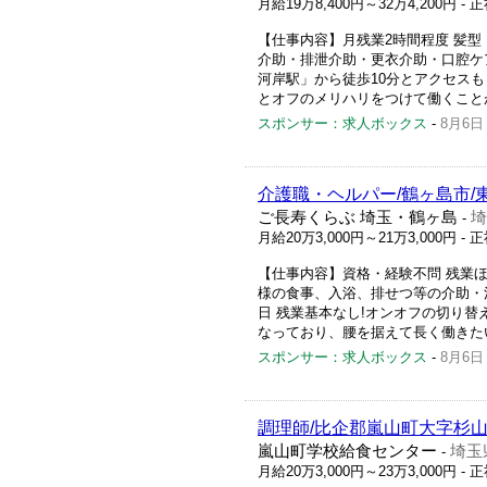
月給19万8,400円～32万4,200円
- 
【仕事内容】月残業2時間程度 髪型
介助・排泄介助・更衣介助・口腔ケ
河岸駅」から徒歩10分とアクセスも
とオフのメリハリをつけて働くことが
スポンサー：求人ボックス
-
8月6日
介護職・ヘルパー/鶴ヶ島市/
ご長寿くらぶ 埼玉・鶴ヶ島
埼
-
月給20万3,000円～21万3,000円
- 
【仕事内容】資格・経験不問 残業ほ
様の食事、入浴、排せつ等の介助・
日 残業基本なし!オンオフの切り替
なっており、腰を据えて長く働きたい
スポンサー：求人ボックス
-
8月6日
調理師/比企郡嵐山町大字杉山
嵐山町学校給食センター
埼玉
-
月給20万3,000円～23万3,000円
- 