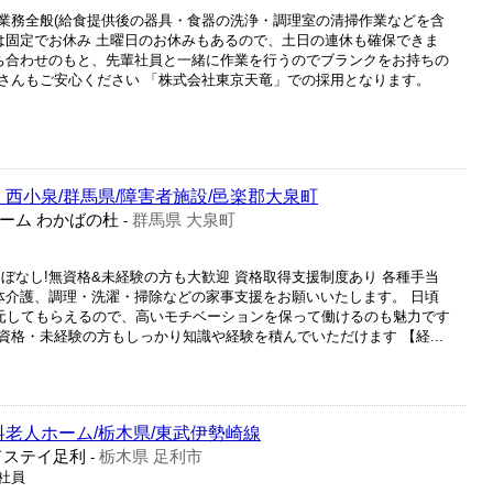
業務全般(給食提供後の器具・食器の洗浄・調理室の清掃作業などを含
祝は固定でお休み 土曜日のお休みもあるので、土日の連休も確保できま
打ち合わせのもと、先輩社員と一緒に作業を行うのでブランクをお持ちの
さんもご安心ください 「株式会社東京天竜」での採用となります。
 西小泉/群馬県/障害者施設/邑楽郡大泉町
ーム わかばの杜
群馬県 大泉町
-
ぼなし!無資格&未経験の方も大歓迎 資格取得支援制度あり 各種手当
身体介護、調理・洗濯・掃除などの家事支援をお願いいたします。 日頃
元してもらえるので、高いモチベーションを保って働けるのも魅力です
格・未経験の方もしっかり知識や経験を積んでいただけます 【経...
料老人ホーム/栃木県/東武伊勢崎線
ドステイ足利
栃木県 足利市
-
正社員