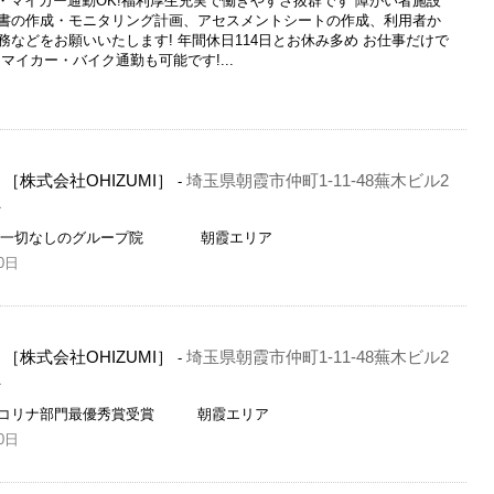
ク・マイカー通勤OK!福利厚生充実で働きやすさ抜群です 障がい者施設
書の作成・モニタリング計画、アセスメントシートの作成、利用者か
などをお願いいたします! 年間休日114日とお休み多め お仕事だけで
マイカー・バイク通勤も可能です!...
株式会社OHIZUMI］
埼玉県朝霞市仲町1-11-48蕪木ビル2
-
員
販売一切なしのグループ院 朝霞エリア
0日
株式会社OHIZUMI］
埼玉県朝霞市仲町1-11-48蕪木ビル2
-
員
ピコリナ部門最優秀賞受賞 朝霞エリア
0日