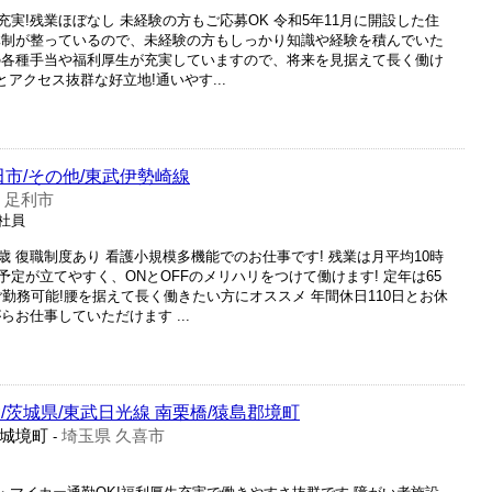
実!残業ほぼなし 未経験の方もご応募OK 令和5年11月に開設した住
体制が整っているので、未経験の方もしっかり知識や経験を積んでいた
の各種手当や福利厚生が充実していますので、将来を見据えて長く働け
アクセス抜群な好立地!通いやす...
田市/その他/東武伊勢崎線
 足利市
正社員
5歳 復職制度あり 看護小規模多機能でのお仕事です! 残業は月平均10時
定が立てやすく、ONとOFFのメリハリをつけて働けます! 定年は65
ご勤務可能!腰を据えて長く働きたい方にオススメ 年間休日110日とお休
お仕事していただけます ...
/茨城県/東武日光線 南栗橋/猿島郡境町
城境町
埼玉県 久喜市
-