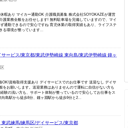
暇あり マイカー通勤OK 介護職員募集 株式会社SOYOKAZEが運営
介護業務全般をお任せします! 無料駐車場を完備していますので、マイ
れず通勤できるので安心ですね 育児休業の取得実績もあり、ライフステ
る環境が整っています...
イサービス/東京都/東武伊勢崎線 東向島/東武伊勢崎線 鐘ヶ
田区
格OK!資格取得支援あり デイサービスでのお仕事です 送迎なし デイサ
般をお願いします。送迎業務はありませんので運転に自信がない方も
や経験の浅い方も、サポート体制が整っているので安心してお仕事をス
向島駅から徒歩8分、鐘ヶ淵駅から徒歩9分と2...
 東武練馬/練馬区/デイサービス/東京都