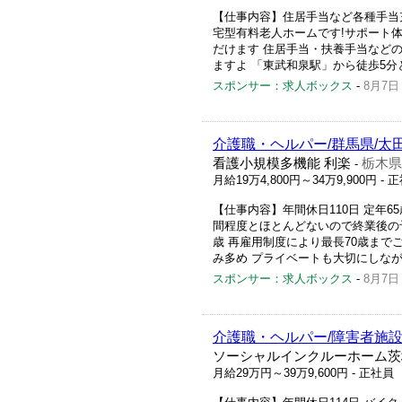
【仕事内容】住居手当など各種手当充
宅型有料老人ホームです!サポート
だけます 住居手当・扶養手当など
ますよ 「東武和泉駅」から徒歩5分と
スポンサー：求人ボックス
-
8月7日
介護職・ヘルパー/群馬県/太
看護小規模多機能 利楽
栃木県
-
月給19万4,800円～34万9,900円
- 
【仕事内容】年間休日110日 定年6
間程度とほとんどないので終業後の予
歳 再雇用制度により最長70歳まで
み多め プライベートも大切にしながら
スポンサー：求人ボックス
-
8月7日
介護職・ヘルパー/障害者施設
ソーシャルインクルーホーム茨
月給29万円～39万9,600円
- 正社員