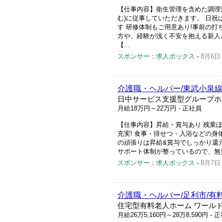
【仕事内容】衛生管理を含めた調理
む)に従事していただきます。 日
す 研修体制もご用意あり!事前の
方や、経験が浅く不安を抱える新人
【...
スポンサー：求人ボックス
-
8月6日
介護職・ヘルパー/東武小泉線
日中サービス支援型グループホ
月給18万円～22万円
- 正社員
【仕事内容】昇給・賞与あり 残業ほ
充実! 食事・排せつ・入浴などの
の頑張りは昇給&賞与でしっかり還
サポート体制が整っているので、無資
スポンサー：求人ボックス
-
8月7日
介護職・ヘルパー/足利市/有
住宅型有料老人ホーム ワール
月給26万5,160円～28万8,590円
- 