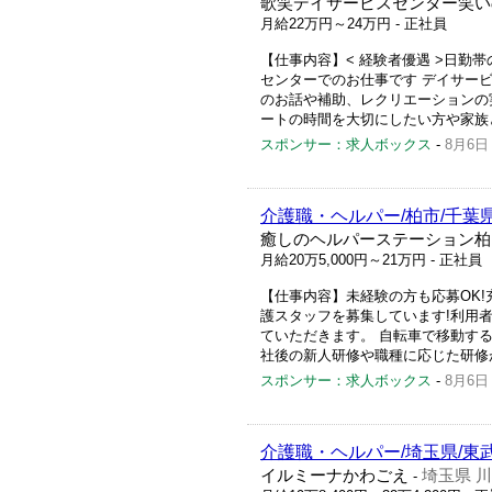
歌笑デイサービスセンター笑い
月給22万円～24万円
- 正社員
【仕事内容】< 経験者優遇 >日勤帯
センターでのお仕事です デイサー
のお話や補助、レクリエーションの
ートの時間を大切にしたい方や家族と
スポンサー：求人ボックス
-
8月6日
介護職・ヘルパー/柏市/千葉
癒しのヘルパーステーション柏
月給20万5,000円～21万円
- 正社員
【仕事内容】未経験の方も応募OK!充
護スタッフを募集しています!利用
ていただきます。 自転車で移動す
社後の新人研修や職種に応じた研修が
スポンサー：求人ボックス
-
8月6日
介護職・ヘルパー/埼玉県/東
イルミーナかわごえ
埼玉県 
-