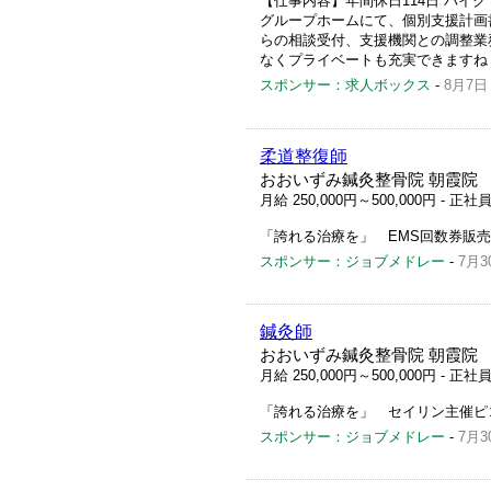
【仕事内容】年間休日114日 バイ
グループホームにて、個別支援計画
らの相談受付、支援機関との調整業務
なくプライベートも充実できますね 
スポンサー：求人ボックス
-
8月7日
柔道整復師
おおいずみ鍼灸整骨院 朝霞院 ［
月給 250,000円～500,000円
- 正社
「誇れる治療を」 EMS回数券
スポンサー：ジョブメドレー
-
7月3
鍼灸師
おおいずみ鍼灸整骨院 朝霞院 ［
月給 250,000円～500,000円
- 正社
「誇れる治療を」 セイリン主催
スポンサー：ジョブメドレー
-
7月3