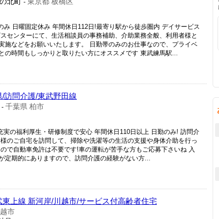
の北町
東京都 板橋区
-
のみ 日曜固定休み 年間休日112日!最寄り駅から徒歩圏内 デイサービス
ビスセンターにて、生活相談員の事務補助、介助業務全般、利用者様と
実施などをお願いいたします。 日勤帯のみのお仕事なので、プライベ
の時間もしっかりと取りたい方にオススメです 東武練馬駅...
県/訪問介護/東武野田線
千葉県 柏市
-
実の福利厚生・研修制度で安心 年間休日110日以上 日勤のみ! 訪問介
者様のご自宅を訪問して、掃除や洗濯等の生活の支援や身体介助を行っ
るので自動車免許は不要です!車の運転が苦手な方もご応募下さいね 入
定期的にありますので、訪問介護の経験がない方...
武東上線 新河岸/川越市/サービス付高齢者住宅
川越市