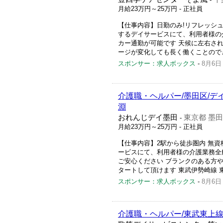
月給23万円～25万円
- 正社員
【仕事内容】日勤のみ!リフレッシュ休
するデイサービスにて、利用者様の
カー通勤が可能です 天候に左右さ
ージが変化しても長く働くことのでき
スポンサー：求人ボックス
-
8月6日
介護職・ヘルパー/墨田区/デ
淵
おれんじデイ墨田
東京都 墨
-
月給23万円～25万円
- 正社員
【仕事内容】2駅から徒歩圏内 無資
ービスにて、利用者様の介護業務全
ご安心ください ブランクのある方
タートして頂けます 東武伊勢崎線 東
スポンサー：求人ボックス
-
8月6日
介護職・ヘルパー/東武東上線