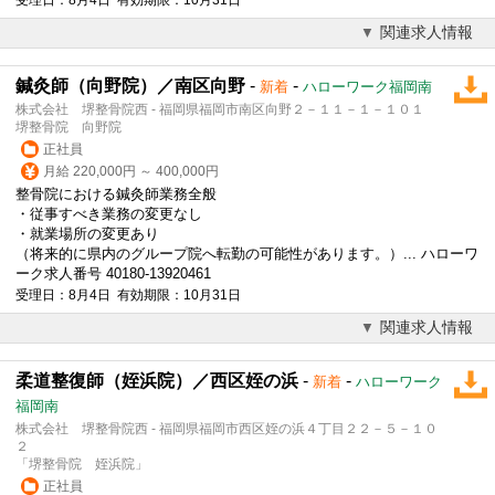
関連求人情報
鍼灸師（向野院）／南区向野
-
-
新着
ハローワーク福岡南
株式会社 堺整骨院西 - 福岡県福岡市南区向野２－１１－１－１０１
堺整骨院 向野院
正社員
月給 220,000円 ～ 400,000円
整骨院における鍼灸師業務全般
・従事すべき業務の変更なし
・就業場所の変更あり
（将来的に県内のグループ院へ転勤の可能性があります。）... ハローワ
ーク求人番号 40180-13920461
受理日：8月4日 有効期限：10月31日
関連求人情報
柔道整復師（姪浜院）／西区姪の浜
-
-
新着
ハローワーク
福岡南
株式会社 堺整骨院西 - 福岡県福岡市西区姪の浜４丁目２２－５－１０
２
「堺整骨院 姪浜院」
正社員