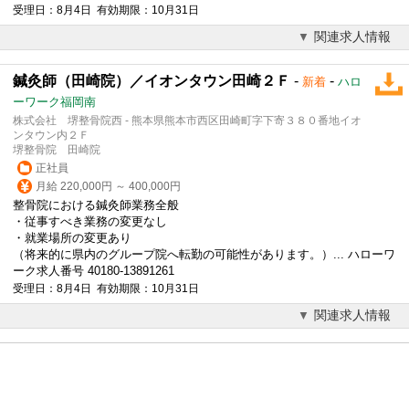
受理日：8月4日 有効期限：10月31日
関連求人情報
鍼灸師（田崎院）／イオンタウン田崎２Ｆ
-
-
新着
ハロ
ーワーク福岡南
株式会社 堺整骨院西 - 熊本県熊本市西区田崎町字下寄３８０番地イオ
ンタウン内２Ｆ
堺整骨院 田崎院
正社員
月給 220,000円 ～ 400,000円
整骨院における鍼灸師業務全般
・従事すべき業務の変更なし
・就業場所の変更あり
（将来的に県内のグループ院へ転勤の可能性があります。）... ハローワ
ーク求人番号 40180-13891261
受理日：8月4日 有効期限：10月31日
関連求人情報