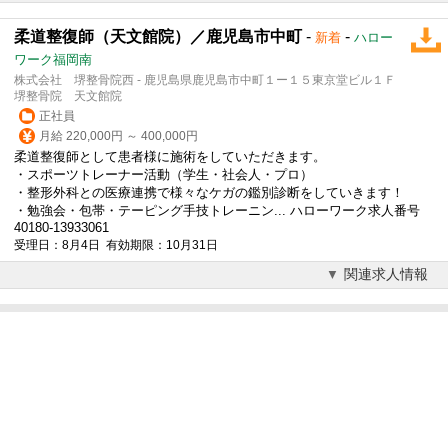
柔道整復師（天文館院）／鹿児島市中町
-
-
新着
ハロー
ワーク福岡南
株式会社 堺整骨院西 - 鹿児島県鹿児島市中町１ー１５東京堂ビル１Ｆ
堺整骨院 天文館院
正社員
月給 220,000円 ～ 400,000円
柔道整復師として患者様に施術をしていただきます。
・スポーツトレーナー活動（学生・社会人・プロ）
・整形外科との医療連携で様々なケガの鑑別診断をしていきます！
・勉強会・包帯・テーピング手技トレーニン... ハローワーク求人番号
40180-13933061
受理日：8月4日 有効期限：10月31日
関連求人情報