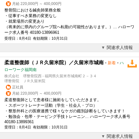
月給 220,000円 ～ 400,000円
整骨院における鍼灸師業務全般
・従事すべき業務の変更なし
・就業場所の変更あり
（将来的に県内のグループ院へ転勤の可能性があります。）... ハローワ
ーク求人番号 40180-13896961
受理日：8月4日 有効期限：10月31日
関連求人情報
柔道整復師（ＪＲ久留米院）／久留米市城南
-
-
新着
ハ
ローワーク福岡南
株式会社 堺整骨院西 - 福岡県久留米市城南町２－３４
堺整骨院 ＪＲ久留米院
正社員
月給 220,000円 ～ 400,000円
柔道整復師として患者様に施術をしていただきます。
・スポーツトレーナー活動（学生・社会人・プロ）
・整形外科との医療連携で様々なケガの鑑別診断をしていきます！
・勉強会・包帯・テーピング手技トレーニン... ハローワーク求人番号
40180-13899361
受理日：8月4日 有効期限：10月31日
関連求人情報