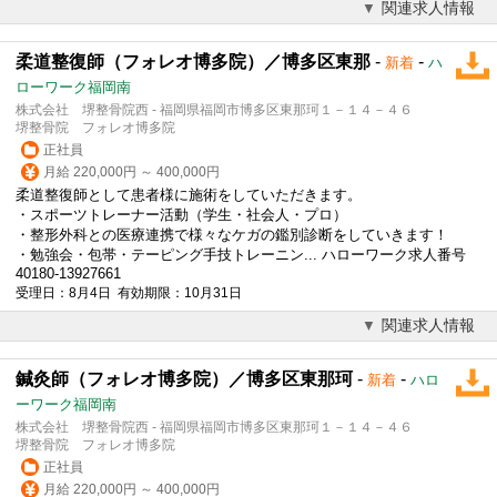
関連求人情報
柔道整復師（フォレオ博多院）／博多区東那
-
-
新着
ハ
ローワーク福岡南
株式会社 堺整骨院西 - 福岡県福岡市博多区東那珂１－１４－４６
堺整骨院 フォレオ博多院
正社員
月給 220,000円 ～ 400,000円
柔道整復師として患者様に施術をしていただきます。
・スポーツトレーナー活動（学生・社会人・プロ）
・整形外科との医療連携で様々なケガの鑑別診断をしていきます！
・勉強会・包帯・テーピング手技トレーニン... ハローワーク求人番号
40180-13927661
受理日：8月4日 有効期限：10月31日
関連求人情報
鍼灸師（フォレオ博多院）／博多区東那珂
-
-
新着
ハロ
ーワーク福岡南
株式会社 堺整骨院西 - 福岡県福岡市博多区東那珂１－１４－４６
堺整骨院 フォレオ博多院
正社員
月給 220,000円 ～ 400,000円