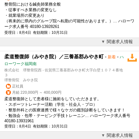
整骨院における鍼灸師業務全般
・従事すべき業務の変更なし
・就業場所の変更あり
（将来的に県内のグループ院へ転勤の可能性があります。）... ハローワ
ーク求人番号 40180-13928261
受理日：8月4日 有効期限：10月31日
関連求人情報
柔道整復師（みやき院）／三養基郡みやき町
-
-
新着
ハ
ローワーク福岡南
株式会社 堺整骨院西 - 佐賀県三養基郡みやき町大字白壁１０７４番地
３
堺整骨院 みやき院
正社員
月給 220,000円 ～ 400,000円
柔道整復師として患者様に施術をしていただきます。
・スポーツトレーナー活動（学生・社会人・プロ）
・整形外科との医療連携で様々なケガの鑑別診断をしていきます！
・勉強会・包帯・テーピング手技トレーニン... ハローワーク求人番号
40180-13931961
受理日：8月4日 有効期限：10月31日
関連求人情報