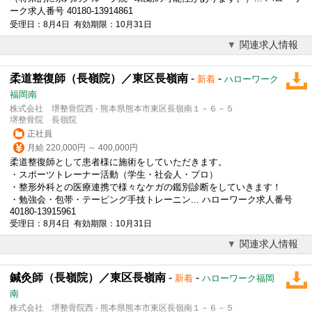
ーク求人番号 40180-13914861
受理日：8月4日 有効期限：10月31日
関連求人情報
柔道整復師（長嶺院）／東区長嶺南
-
-
新着
ハローワーク
福岡南
株式会社 堺整骨院西 - 熊本県熊本市東区長嶺南１－６－５
堺整骨院 長嶺院
正社員
月給 220,000円 ～ 400,000円
柔道整復師として患者様に施術をしていただきます。
・スポーツトレーナー活動（学生・社会人・プロ）
・整形外科との医療連携で様々なケガの鑑別診断をしていきます！
・勉強会・包帯・テーピング手技トレーニン... ハローワーク求人番号
40180-13915961
受理日：8月4日 有効期限：10月31日
関連求人情報
鍼灸師（長嶺院）／東区長嶺南
-
-
新着
ハローワーク福岡
南
株式会社 堺整骨院西 - 熊本県熊本市東区長嶺南１－６－５