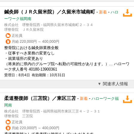
鍼灸師（ＪＲ久留米院）／久留米市城南町
-
-
新着
ハロ
ーワーク福岡南
株式会社 堺整骨院西 - 福岡県久留米市城南町２－３４
堺整骨院 ＪＲ久留米院
正社員
月給 220,000円 ～ 400,000円
整骨院における鍼灸師業務全般
・従事すべき業務の変更なし
・就業場所の変更あり
（将来的に県内のグループ院へ転勤の可能性があります。）... ハローワ
ーク求人番号 40180-13900361
受理日：8月4日 有効期限：10月31日
関連求人情報
柔道整復師（三苫院）／東区三苫
-
-
新着
ハローワーク福
岡南
株式会社 堺整骨院西 - 福岡県福岡市東区三苫４－２－３１
堺整骨院 三苫院
正社員
月給 220,000円 ～ 400,000円