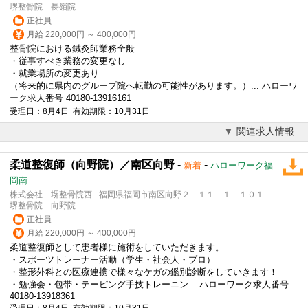
堺整骨院 長嶺院
正社員
月給 220,000円 ～ 400,000円
整骨院における鍼灸師業務全般
・従事すべき業務の変更なし
・就業場所の変更あり
（将来的に県内のグループ院へ転勤の可能性があります。）... ハローワ
ーク求人番号 40180-13916161
受理日：8月4日 有効期限：10月31日
関連求人情報
柔道整復師（向野院）／南区向野
-
-
新着
ハローワーク福
岡南
株式会社 堺整骨院西 - 福岡県福岡市南区向野２－１１－１－１０１
堺整骨院 向野院
正社員
月給 220,000円 ～ 400,000円
柔道整復師として患者様に施術をしていただきます。
・スポーツトレーナー活動（学生・社会人・プロ）
・整形外科との医療連携で様々なケガの鑑別診断をしていきます！
・勉強会・包帯・テーピング手技トレーニン... ハローワーク求人番号
40180-13918361
受理日：8月4日 有効期限：10月31日