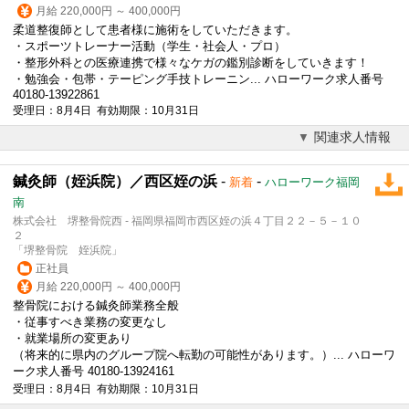
月給 220,000円 ～ 400,000円
柔道整復師として患者様に施術をしていただきます。
・スポーツトレーナー活動（学生・社会人・プロ）
・整形外科との医療連携で様々なケガの鑑別診断をしていきます！
・勉強会・包帯・テーピング手技トレーニン... ハローワーク求人番号
40180-13922861
受理日：8月4日 有効期限：10月31日
関連求人情報
鍼灸師（姪浜院）／西区姪の浜
-
-
新着
ハローワーク福岡
南
株式会社 堺整骨院西 - 福岡県福岡市西区姪の浜４丁目２２－５－１０
２
「堺整骨院 姪浜院」
正社員
月給 220,000円 ～ 400,000円
整骨院における鍼灸師業務全般
・従事すべき業務の変更なし
・就業場所の変更あり
（将来的に県内のグループ院へ転勤の可能性があります。）... ハローワ
ーク求人番号 40180-13924161
受理日：8月4日 有効期限：10月31日