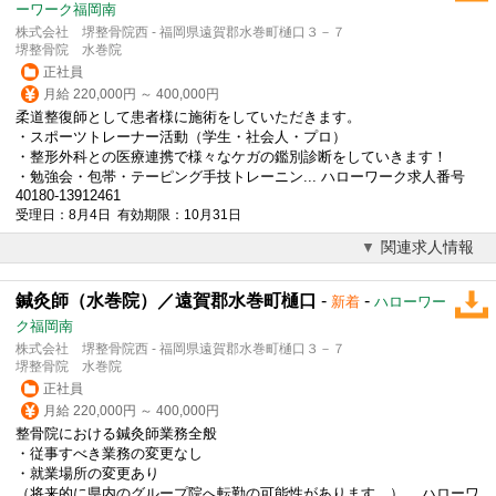
ーワーク福岡南
株式会社 堺整骨院西 - 福岡県遠賀郡水巻町樋口３－７
堺整骨院 水巻院
正社員
月給 220,000円 ～ 400,000円
柔道整復師として患者様に施術をしていただきます。
・スポーツトレーナー活動（学生・社会人・プロ）
・整形外科との医療連携で様々なケガの鑑別診断をしていきます！
・勉強会・包帯・テーピング手技トレーニン... ハローワーク求人番号
40180-13912461
受理日：8月4日 有効期限：10月31日
関連求人情報
鍼灸師（水巻院）／遠賀郡水巻町樋口
-
-
新着
ハローワー
ク福岡南
株式会社 堺整骨院西 - 福岡県遠賀郡水巻町樋口３－７
堺整骨院 水巻院
正社員
月給 220,000円 ～ 400,000円
整骨院における鍼灸師業務全般
・従事すべき業務の変更なし
・就業場所の変更あり
（将来的に県内のグループ院へ転勤の可能性があります。）... ハローワ