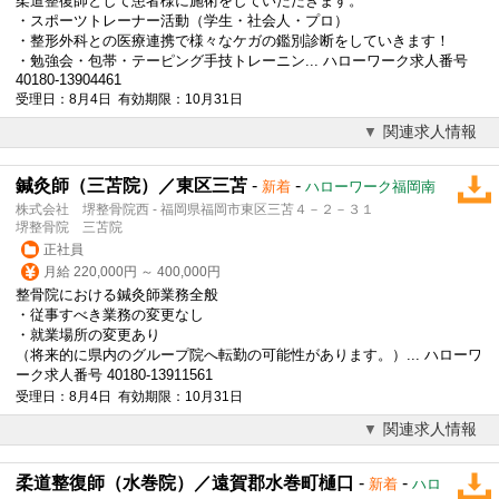
柔道整復師として患者様に施術をしていただきます。
・スポーツトレーナー活動（学生・社会人・プロ）
・整形外科との医療連携で様々なケガの鑑別診断をしていきます！
・勉強会・包帯・テーピング手技トレーニン... ハローワーク求人番号
40180-13904461
受理日：8月4日 有効期限：10月31日
関連求人情報
鍼灸師（三苫院）／東区三苫
-
-
新着
ハローワーク福岡南
株式会社 堺整骨院西 - 福岡県福岡市東区三苫４－２－３１
堺整骨院 三苫院
正社員
月給 220,000円 ～ 400,000円
整骨院における鍼灸師業務全般
・従事すべき業務の変更なし
・就業場所の変更あり
（将来的に県内のグループ院へ転勤の可能性があります。）... ハローワ
ーク求人番号 40180-13911561
受理日：8月4日 有効期限：10月31日
関連求人情報
柔道整復師（水巻院）／遠賀郡水巻町樋口
-
-
新着
ハロ