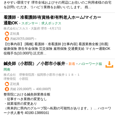
きやすい環境です 堺市全域およびその周辺にお住いのご利用者様の自宅
を訪問いただき、リハビリ業務をお願いいたします。 残...
看護師・准看護師/有資格者/有料老人ホーム/マイカー
通勤OK
-
スポンサー：求人ボックス
株式会社ビスカス - 大阪府 堺市 - 4月17日
正社員
月給29万5,000円～
【仕事内容】 [職種] 看護師・准看護師 [仕事内容] 看護業務全般 [待遇]
健康保険 厚生年金保険 労災保険 雇用保険 交通費支給 マイカー通勤OK
役職手当(10,000円) 託児所...
鍼灸師（小郡院）／小郡市小板井
-
-
新着
ハローワーク福
岡南
株式会社 堺整骨院西 - 福岡県小郡市小板井１１８－１
堺整骨院 小郡院
正社員
月給 220,000円 ～ 400,000円
整骨院における鍼灸師業務全般
・従事すべき業務の変更なし
・就業場所の変更あり
（将来的に県内のグループ院へ転勤の可能性があります。）... ハローワ
ーク求人番号 40180-13889161