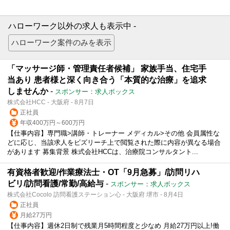
ハローワーク以外の求人も表示中 -
「マッサージ師・管理責任者候補」 家族手当、住宅手
当あり 患者様と深く向き合う「本質的な治療」を追求
しませんか
-
スポンサー：求人ボックス
株式会社HCC - 大阪府 - 8月7日
正社員
年収400万円～600万円
【仕事内容】専門職>講師・トレーナー メディカル>その他 会員属性な
どに応じ、当該求人をビズリーチ上で閲覧された際に内容が異なる場合
があります 募集背景 株式会社HCCは、治療院コンサルタント...
有資格者歓迎/作業療法士・OT「9月急募」/訪問リハ
ビリ/訪問看護/常勤/高給与
-
スポンサー：求人ボックス
株式会社Cocolo 訪問看護ステーション心 - 大阪府 堺市 - 8月4日
正社員
月給27万円
【仕事内容】週休2日制で残業月5時間程度と少なめ 月給27万円以上!働