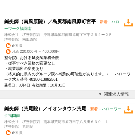
鍼灸師（南風原院）／島尻郡南風原町宮平
-
-
新着
ハロ
ーワーク福岡南
株式会社 堺整骨院西 - 沖縄県島尻郡南風原町字宮平２６４ー２Ｆ
堺整骨院 南風原院
正社員
月給 220,000円 ～ 400,000円
整骨院における鍼灸師業務全般
・従事すべき業務の変更なし
・就業場所の変更あり
（将来的に県内のグループ院へ転勤の可能性があります。）... ハローワ
ーク求人番号 40180-13892561
受理日：8月4日 有効期限：10月31日
関連求人情報
鍼灸師（荒尾院）／イオンタウン荒尾
-
-
新着
ハローワー
ク福岡南
株式会社 堺整骨院西 - 熊本県荒尾市原万田字八反田６３０－１
堺整骨院 荒尾院
正社員