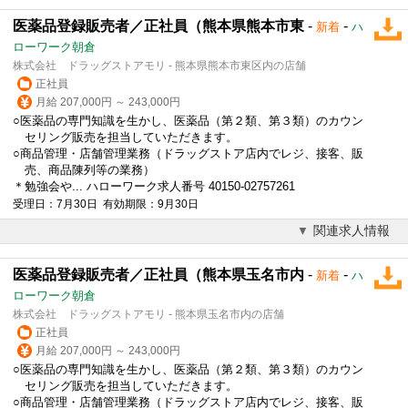
医薬品登録販売者／正社員（熊本県熊本市東
-
-
新着
ハ
ローワーク朝倉
株式会社 ドラッグストアモリ - 熊本県熊本市東区内の店舗
正社員
月給 207,000円 ～ 243,000円
○医薬品の専門知識を生かし、医薬品（第２類、第３類）のカウン
セリング販売を担当していただきます。
○商品管理・店舗管理業務（ドラッグストア店内でレジ、接客、販
売、商品陳列等の業務）
＊勉強会や... ハローワーク求人番号 40150-02757261
受理日：7月30日 有効期限：9月30日
関連求人情報
医薬品登録販売者／正社員（熊本県玉名市内
-
-
新着
ハ
ローワーク朝倉
株式会社 ドラッグストアモリ - 熊本県玉名市内の店舗
正社員
月給 207,000円 ～ 243,000円
○医薬品の専門知識を生かし、医薬品（第２類、第３類）のカウン
セリング販売を担当していただきます。
○商品管理・店舗管理業務（ドラッグストア店内でレジ、接客、販