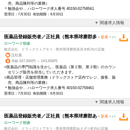
売、商品陳列等の業務）
＊勉強会や... ハローワーク求人番号 40150-02758561
受理日：7月30日 有効期限：9月30日
関連求人情報
医薬品登録販売者／正社員（熊本県球磨郡多
-
-
新着
ハ
ローワーク朝倉
株式会社 ドラッグストアモリ - 熊本県球磨郡多良木町内の店舗
正社員
月給 207,000円 ～ 243,000円
○医薬品の専門知識を生かし、医薬品（第２類、第３類）のカウン
セリング販売を担当していただきます。
○商品管理・店舗管理業務（ドラッグストア店内でレジ、接客、販
売、商品陳列等の業務）
＊勉強会や... ハローワーク求人番号 40150-02759461
受理日：7月30日 有効期限：9月30日
関連求人情報
医薬品登録販売者／正社員（熊本県球磨郡あ
-
-
新着
ハ
ローワーク朝倉
株式会社 ドラッグストアモリ - 熊本県球磨郡あさぎり町内の店舗