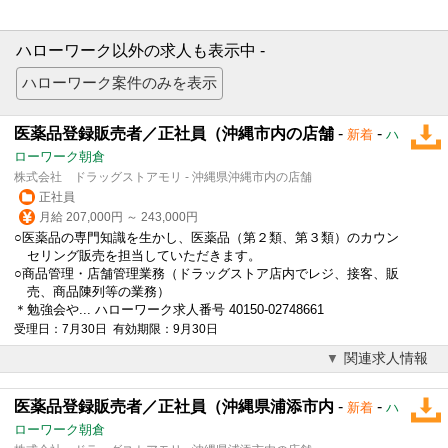
ハローワーク以外の求人も表示中 -
医薬品登録販売者／正社員（沖縄市内の店舗
-
-
新着
ハ
ローワーク朝倉
株式会社 ドラッグストアモリ - 沖縄県沖縄市内の店舗
正社員
月給 207,000円 ～ 243,000円
○医薬品の専門知識を生かし、医薬品（第２類、第３類）のカウン
セリング販売を担当していただきます。
○商品管理・店舗管理業務（ドラッグストア店内でレジ、接客、販
売、商品陳列等の業務）
＊勉強会や... ハローワーク求人番号 40150-02748661
受理日：7月30日 有効期限：9月30日
関連求人情報
医薬品登録販売者／正社員（沖縄県浦添市内
-
-
新着
ハ
ローワーク朝倉