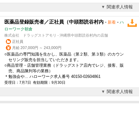
関連求人情報
医薬品登録販売者／正社員（中頭郡読谷村内
-
-
新着
ハ
ローワーク朝倉
株式会社 ドラッグストアモリ - 沖縄県中頭郡読谷村内の店舗
正社員
月給 207,000円 ～ 243,000円
○医薬品の専門知識を生かし、医薬品（第２類、第３類）のカウン
セリング販売を担当していただきます。
○商品管理・店舗管理業務（ドラッグストア店内でレジ、接客、販
売、商品陳列等の業務）
＊勉強会や... ハローワーク求人番号 40150-02604861
受理日：7月7日 有効期限：9月30日
関連求人情報