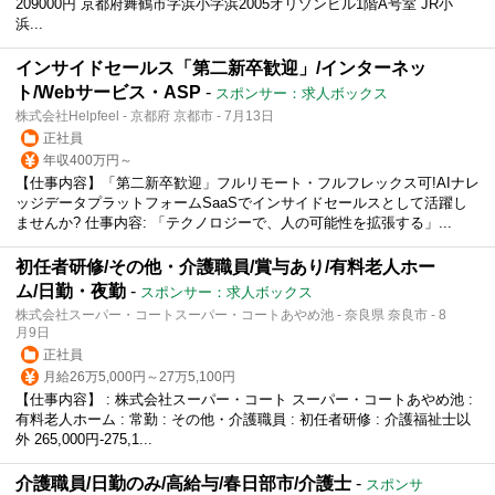
209000円 京都府舞鶴市字浜小字浜2005オリゾンビル1階A号室 JR小
浜...
インサイドセールス「第二新卒歓迎」/インターネッ
ト/Webサービス・ASP
-
スポンサー：求人ボックス
株式会社Helpfeel - 京都府 京都市 - 7月13日
正社員
年収400万円～
【仕事内容】「第二新卒歓迎」フルリモート・フルフレックス可!AIナレ
ッジデータプラットフォームSaaSでインサイドセールスとして活躍し
ませんか? 仕事内容: 「テクノロジーで、人の可能性を拡張する」...
初任者研修/その他・介護職員/賞与あり/有料老人ホー
ム/日勤・夜勤
-
スポンサー：求人ボックス
株式会社スーパー・コートスーパー・コートあやめ池 - 奈良県 奈良市 - 8
月9日
正社員
月給26万5,000円～27万5,100円
【仕事内容】 : 株式会社スーパー・コート スーパー・コートあやめ池 :
有料老人ホーム : 常勤 : その他・介護職員 : 初任者研修 : 介護福祉士以
外 265,000円-275,1...
介護職員/日勤のみ/高給与/春日部市/介護士
-
スポンサ