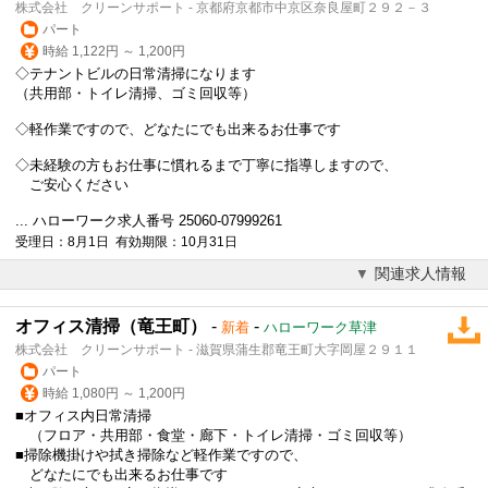
株式会社 クリーンサポート - 京都府京都市中京区奈良屋町２９２－３
パート
時給 1,122円 ～ 1,200円
◇テナントビルの日常清掃になります
（共用部・トイレ清掃、ゴミ回収等）
◇軽作業ですので、どなたにでも出来るお仕事です
◇未経験の方もお仕事に慣れるまで丁寧に指導しますので、
ご安心ください
... ハローワーク求人番号 25060-07999261
受理日：8月1日 有効期限：10月31日
関連求人情報
オフィス清掃（竜王町）
-
-
新着
ハローワーク草津
株式会社 クリーンサポート - 滋賀県蒲生郡竜王町大字岡屋２９１１
パート
時給 1,080円 ～ 1,200円
■オフィス内日常清掃
（フロア・共用部・食堂・廊下・トイレ清掃・ゴミ回収等）
■掃除機掛けや拭き掃除など軽作業ですので、
どなたにでも出来るお仕事です