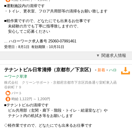
■運動施設内の清掃です
・トイレ、更衣室、フロア共用部等の清掃をお願い致します
■軽作業ですので、どなたにでも出来るお仕事です
未経験の方でも丁寧に指導致しますので、
安心してご応募ください
... ハローワーク求人番号 25060-07991461
受理日：8月1日 有効期限：10月31日
関連求人情報
テナントビル日常清掃（京都市／下京区）
-
-
新着
ハロ
ーワーク草津
株式会社 クリーンサポート - 京都府京都市下京区四条通り室町東入函
谷鉾町７９
パート
時給 1,122円 ～ 1,200円
■テナントビルの清掃です
ビル共用部（玄関・廊下・階段・トイレ・給湯室など）や
テナント内の机拭き等をお願いします
◇軽作業ですので、どなたにでも出来るお仕事です