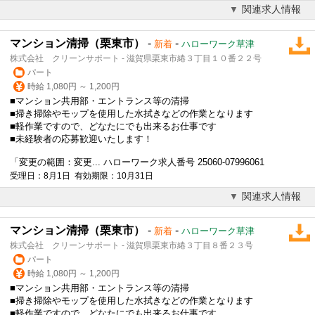
関連求人情報
マンション清掃（栗東市）
-
-
新着
ハローワーク草津
株式会社 クリーンサポート - 滋賀県栗東市綣３丁目１０番２２号
パート
時給 1,080円 ～ 1,200円
■マンション共用部・エントランス等の清掃
■掃き掃除やモップを使用した水拭きなどの作業となります
■軽作業ですので、どなたにでも出来るお仕事です
■未経験者の応募歓迎いたします！
「変更の範囲：変更... ハローワーク求人番号 25060-07996061
受理日：8月1日 有効期限：10月31日
関連求人情報
マンション清掃（栗東市）
-
-
新着
ハローワーク草津
株式会社 クリーンサポート - 滋賀県栗東市綣３丁目８番２３号
パート
時給 1,080円 ～ 1,200円
■マンション共用部・エントランス等の清掃
■掃き掃除やモップを使用した水拭きなどの作業となります
■軽作業ですので、どなたにでも出来るお仕事です