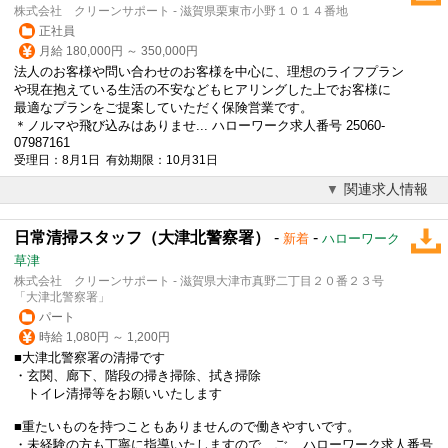
株式会社 クリーンサポート - 滋賀県栗東市小野１０１４番地
正社員
月給 180,000円 ～ 350,000円
法人のお客様や問い合わせのお客様を中心に、理想のライフプラン
や現在抱えている生活の不安などもヒアリングした上でお客様に
最適なプランをご提案していただく保険営業です。
＊ノルマや飛び込みはありませ... ハローワーク求人番号 25060-
07987161
受理日：8月1日 有効期限：10月31日
関連求人情報
日常清掃スタッフ（大津北警察署）
-
-
新着
ハローワーク
草津
株式会社 クリーンサポート - 滋賀県大津市真野二丁目２０番２３号
「大津北警察署」
パート
時給 1,080円 ～ 1,200円
■大津北警察署の清掃です
・玄関、廊下、階段の掃き掃除、拭き掃除
トイレ清掃等をお願いいたします
■重たいものを持つこともありませんので働きやすいです。
・未経験の方も丁寧に指導いたしますので、ご... ハローワーク求人番号