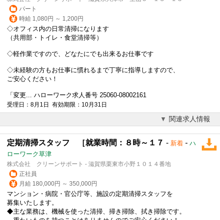
パート
時給 1,080円 ～ 1,200円
◇オフィス内の日常清掃になります
（共用部・トイレ・食堂清掃等）
◇軽作業ですので、どなたにでも出来るお仕事です
◇未経験の方もお仕事に慣れるまで丁寧に指導しますので、
ご安心ください！
「変更... ハローワーク求人番号 25060-08002161
受理日：8月1日 有効期限：10月31日
関連求人情報
定期清掃スタッフ ［就業時間：８時～１７
-
-
新着
ハ
ローワーク草津
株式会社 クリーンサポート - 滋賀県栗東市小野１０１４番地
正社員
月給 180,000円 ～ 350,000円
マンション・病院・官公庁等、施設の定期清掃スタッフを
募集いたします。
◆主な業務は、機械を使った清掃、掃き掃除、拭き掃除です。