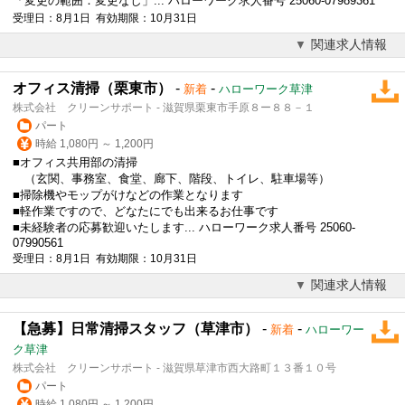
「変更の範囲：変更なし」... ハローワーク求人番号 25060-07989361
受理日：8月1日 有効期限：10月31日
関連求人情報
オフィス清掃（栗東市）
-
-
新着
ハローワーク草津
株式会社 クリーンサポート - 滋賀県栗東市手原８ー８８－１
パート
時給 1,080円 ～ 1,200円
■オフィス共用部の清掃
（玄関、事務室、食堂、廊下、階段、トイレ、駐車場等）
■掃除機やモップがけなどの作業となります
■軽作業ですので、どなたにでも出来るお仕事です
■未経験者の応募歓迎いたします... ハローワーク求人番号 25060-
07990561
受理日：8月1日 有効期限：10月31日
関連求人情報
【急募】日常清掃スタッフ（草津市）
-
-
新着
ハローワー
ク草津
株式会社 クリーンサポート - 滋賀県草津市西大路町１３番１０号
パート
時給 1,080円 ～ 1,200円