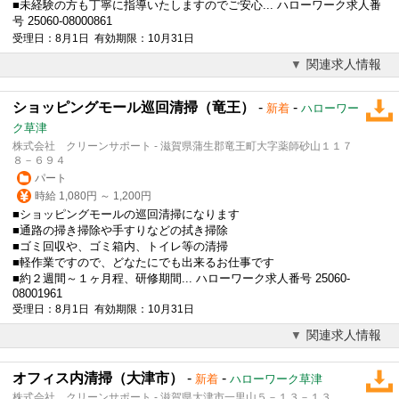
■未経験の方も丁寧に指導いたしますのでご安心... ハローワーク求人番
号 25060-08000861
受理日：8月1日 有効期限：10月31日
関連求人情報
ショッピングモール巡回清掃（竜王）
-
-
新着
ハローワー
ク草津
株式会社 クリーンサポート - 滋賀県蒲生郡竜王町大字薬師砂山１１７
８－６９４
パート
時給 1,080円 ～ 1,200円
■ショッピングモールの巡回清掃になります
■通路の掃き掃除や手すりなどの拭き掃除
■ゴミ回収や、ゴミ箱内、トイレ等の清掃
■軽作業ですので、どなたにでも出来るお仕事です
■約２週間～１ヶ月程、研修期間... ハローワーク求人番号 25060-
08001961
受理日：8月1日 有効期限：10月31日
関連求人情報
オフィス内清掃（大津市）
-
-
新着
ハローワーク草津
株式会社 クリーンサポート - 滋賀県大津市一里山５－１３－１３