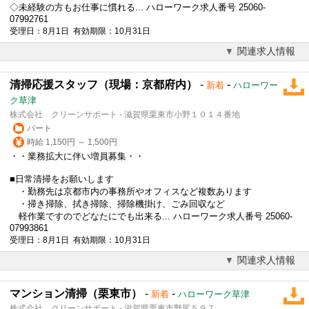
◇未経験の方もお仕事に慣れる... ハローワーク求人番号 25060-
07992761
受理日：8月1日 有効期限：10月31日
関連求人情報
清掃応援スタッフ（現場：京都府内）
-
-
新着
ハローワー
ク草津
株式会社 クリーンサポート - 滋賀県栗東市小野１０１４番地
パート
時給 1,150円 ～ 1,500円
・・業務拡大に伴い増員募集・・
■日常清掃をお願いします
・勤務先は京都市内の事務所やオフィスなど複数あります
・掃き掃除、拭き掃除、掃除機掛け、ごみ回収など
軽作業ですのでどなたにでも出来る... ハローワーク求人番号 25060-
07993861
受理日：8月1日 有効期限：10月31日
関連求人情報
マンション清掃（栗東市）
-
-
新着
ハローワーク草津
株式会社 クリーンサポート - 滋賀県栗東市野尻５９７