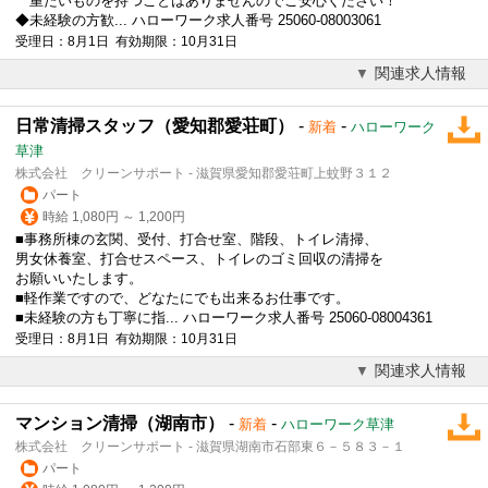
重たいものを持つことはありませんのでご安心ください！
◆未経験の方歓... ハローワーク求人番号 25060-08003061
受理日：8月1日 有効期限：10月31日
関連求人情報
日常清掃スタッフ（愛知郡愛荘町）
-
-
新着
ハローワーク
草津
株式会社 クリーンサポート - 滋賀県愛知郡愛荘町上蚊野３１２
パート
時給 1,080円 ～ 1,200円
■事務所棟の玄関、受付、打合せ室、階段、トイレ清掃、
男女休養室、打合せスペース、トイレのゴミ回収の清掃を
お願いいたします。
■軽作業ですので、どなたにでも出来るお仕事です。
■未経験の方も丁寧に指... ハローワーク求人番号 25060-08004361
受理日：8月1日 有効期限：10月31日
関連求人情報
マンション清掃（湖南市）
-
-
新着
ハローワーク草津
株式会社 クリーンサポート - 滋賀県湖南市石部東６－５８３－１
パート