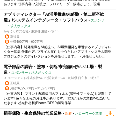
あります 仕事内容 入社後は、フロアリーダー候補として、現場...
アプリディレクター「AI活用推進/未経験・第二新卒歓
迎」/システムインテグレータ・ソフトハウス
-
スポンサ
ー：求人ボックス
からくり株式会社 - 東京都 港区 - 7月13日
正社員
年収400万円～600万円
【仕事内容】開発組織をAI前提へ。AI駆動開発を牽引するアプリディレ
クター募集 仕事内容: プライム案件を中心としたアプリ・システム開発
プロジェクトのディレクションをお任せします。 ・お任せしたい...
電子部品の調合・塗布・切断/寮完備/日払い/工場・製
造
-
スポンサー：求人ボックス
UTエージェント株式会社AGT北関東第一CU - 茨城県 日立市 - 8月6日
正社員
月給26万5,000円～31万7,000円
【仕事内容】 プリント配線板用のフィルム(感光性フィルム)を製造して
います! 色々な工程のお仕事があります。 123どれかの業務を担当いた
だきます 感光性材料(Photec/DFSR)製造作業...
損害保険・生命保険の営業業務
-
-
新着
ハローワーク草津