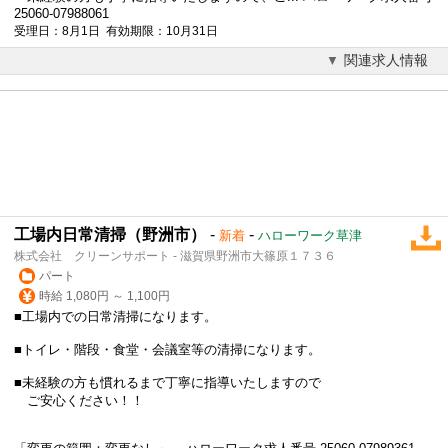
25060-07988061
受理日：8月1日 有効期限：10月31日
関連求人情報
工場内日常清掃（野洲市）
-
-
新着
ハローワーク草津
株式会社 クリーンサポート - 滋賀県野洲市大篠原１７３６
パート
時給 1,080円 ～ 1,100円
■工場内での日常清掃になります。
■トイレ・階段・食堂・会議室等の清掃になります。
■未経験の方も慣れるまで丁寧に指導いたしますので
ご安心ください！！