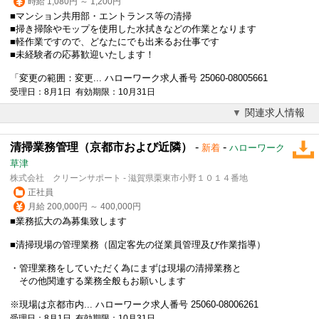
時給 1,080円 ～ 1,200円
■マンション共用部・エントランス等の清掃
■掃き掃除やモップを使用した水拭きなどの作業となります
■軽作業ですので、どなたにでも出来るお仕事です
■未経験者の応募歓迎いたします！
「変更の範囲：変更... ハローワーク求人番号 25060-08005661
受理日：8月1日 有効期限：10月31日
関連求人情報
清掃業務管理（京都市および近隣）
-
-
新着
ハローワーク
草津
株式会社 クリーンサポート - 滋賀県栗東市小野１０１４番地
正社員
月給 200,000円 ～ 400,000円
■業務拡大の為募集致します
■清掃現場の管理業務（固定客先の従業員管理及び作業指導）
・管理業務をしていただく為にまずは現場の清掃業務と
その他関連する業務全般もお願いします
※現場は京都市内... ハローワーク求人番号 25060-08006261
受理日：8月1日 有効期限：10月31日