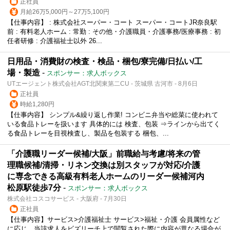
正社員
月給26万5,000円～27万5,100円
【仕事内容】 : 株式会社スーパー・コート スーパー・コートJR奈良駅
前 : 有料老人ホーム : 常勤 : その他・介護職員・介護事務/医療事務 : 初
任者研修 : 介護福祉士以外 26...
日用品・消費財の検査・検品・梱包/寮完備/日払い/工
場・製造
-
スポンサー：求人ボックス
UTエージェント株式会社AGT北関東第二CU - 茨城県 古河市 - 8月6日
正社員
時給1,280円
【仕事内容】 シンプル&繰り返し作業! コンビニ弁当や総菜に使われて
いる食品トレーを扱います 具体的には 検査、包装 ⇒ラインから出てく
る食品トレーを目視検査し、製品を包装する 梱包、...
「介護職リーダー候補/大阪」前職給与考慮/将来の管
理職候補/清掃・リネン交換は別スタッフが対応/介護
に専念できる高級有料老人ホームのリーダー候補河内
松原駅徒歩7分
-
スポンサー：求人ボックス
株式会社コスコサービス - 大阪府 - 7月30日
正社員
【仕事内容】サービス>介護福祉士 サービス>福祉・介護 会員属性など
に応じ、当該求人をビズリーチ上で閲覧された際に内容が異なる場合が