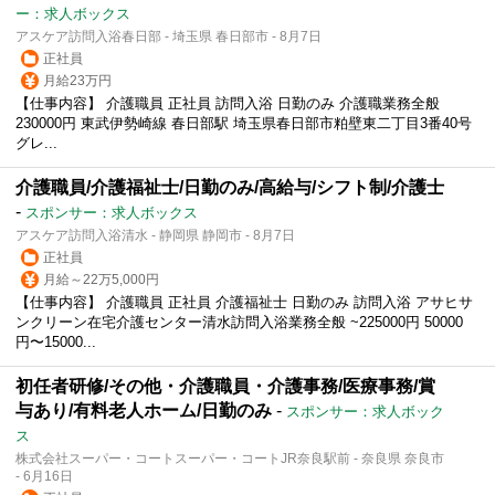
ー：求人ボックス
アスケア訪問入浴春日部 - 埼玉県 春日部市 - 8月7日
正社員
月給23万円
【仕事内容】 介護職員 正社員 訪問入浴 日勤のみ 介護職業務全般
230000円 東武伊勢崎線 春日部駅 埼玉県春日部市粕壁東二丁目3番40号
グレ...
介護職員/介護福祉士/日勤のみ/高給与/シフト制/介護士
-
スポンサー：求人ボックス
アスケア訪問入浴清水 - 静岡県 静岡市 - 8月7日
正社員
月給～22万5,000円
【仕事内容】 介護職員 正社員 介護福祉士 日勤のみ 訪問入浴 アサヒサ
ンクリーン在宅介護センター清水訪問入浴業務全般 ~225000円 50000
円〜15000...
初任者研修/その他・介護職員・介護事務/医療事務/賞
与あり/有料老人ホーム/日勤のみ
-
スポンサー：求人ボック
ス
株式会社スーパー・コートスーパー・コートJR奈良駅前 - 奈良県 奈良市
- 6月16日