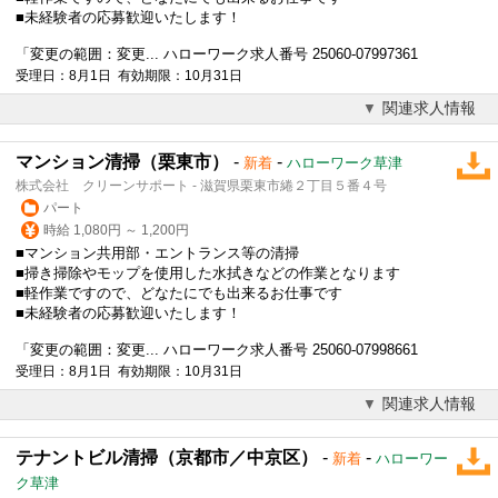
■未経験者の応募歓迎いたします！
「変更の範囲：変更... ハローワーク求人番号 25060-07997361
受理日：8月1日 有効期限：10月31日
関連求人情報
マンション清掃（栗東市）
-
-
新着
ハローワーク草津
株式会社 クリーンサポート - 滋賀県栗東市綣２丁目５番４号
パート
時給 1,080円 ～ 1,200円
■マンション共用部・エントランス等の清掃
■掃き掃除やモップを使用した水拭きなどの作業となります
■軽作業ですので、どなたにでも出来るお仕事です
■未経験者の応募歓迎いたします！
「変更の範囲：変更... ハローワーク求人番号 25060-07998661
受理日：8月1日 有効期限：10月31日
関連求人情報
テナントビル清掃（京都市／中京区）
-
-
新着
ハローワー
ク草津