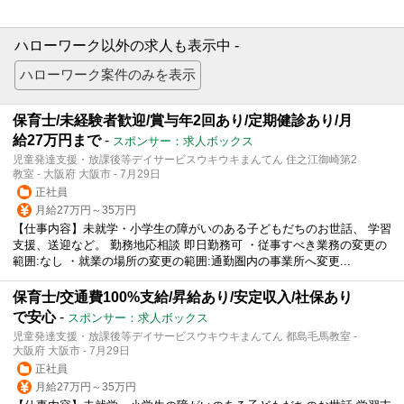
ハローワーク以外の求人も表示中 -
保育士/未経験者歓迎/賞与年2回あり/定期健診あり/月
給27万円まで
-
スポンサー：求人ボックス
児童発達支援・放課後等デイサービスウキウキまんてん 住之江御崎第2
教室 - 大阪府 大阪市 - 7月29日
正社員
月給27万円～35万円
【仕事内容】未就学・小学生の障がいのある子どもだちのお世話、 学習
支援、送迎など。 勤務地応相談 即日勤務可 ・従事すべき業務の変更の
範囲:なし ・就業の場所の変更の範囲:通勤圏内の事業所へ変更...
保育士/交通費100%支給/昇給あり/安定収入/社保あり
で安心
-
スポンサー：求人ボックス
児童発達支援・放課後等デイサービスウキウキまんてん 都島毛馬教室 -
大阪府 大阪市 - 7月29日
正社員
月給27万円～35万円