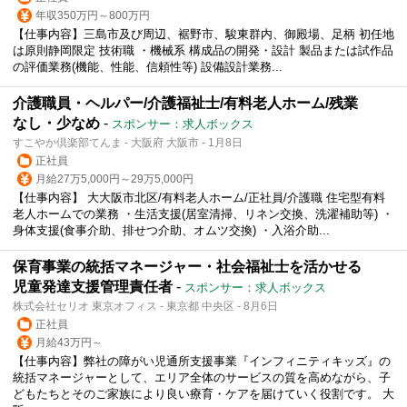
年収350万円～800万円
【仕事内容】三島市及び周辺、裾野市、駿東群内、御殿場、足柄 初任地
は原則静岡限定 技術職 ・機械系 構成品の開発・設計 製品または試作品
の評価業務(機能、性能、信頼性等) 設備設計業務...
介護職員・ヘルパー/介護福祉士/有料老人ホーム/残業
なし・少なめ
-
スポンサー：求人ボックス
すこやか倶楽部てんま - 大阪府 大阪市 - 1月8日
正社員
月給27万5,000円～29万5,000円
【仕事内容】 大大阪市北区/有料老人ホーム/正社員/介護職 住宅型有料
老人ホームでの業務 ・生活支援(居室清掃、リネン交換、洗濯補助等) ・
身体支援(食事介助、排せつ介助、オムツ交換) ・入浴介助...
保育事業の統括マネージャー・社会福祉士を活かせる
児童発達支援管理責任者
-
スポンサー：求人ボックス
株式会社セリオ 東京オフィス - 東京都 中央区 - 8月6日
正社員
月給43万円～
【仕事内容】弊社の障がい児通所支援事業『インフィニティキッズ』の
統括マネージャーとして、エリア全体のサービスの質を高めながら、子
どもたちとそのご家族により良い療育・ケアを届けていく役割です。 大