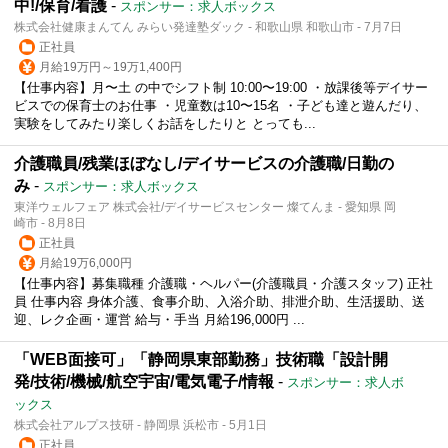
中!/保育/看護
-
スポンサー：求人ボックス
株式会社健康まんてん みらい発達塾ダック - 和歌山県 和歌山市 - 7月7日
正社員
月給19万円～19万1,400円
【仕事内容】月〜土 の中でシフト制 10:00〜19:00 ・放課後等デイサー
ビスでの保育士のお仕事 ・児童数は10〜15名 ・子ども達と遊んだり、
実験をしてみたり楽しくお話をしたりと とっても...
介護職員/残業ほぼなし/デイサービスの介護職/日勤の
み
-
スポンサー：求人ボックス
東洋ウェルフェア 株式会社/デイサービスセンター 燦てんま - 愛知県 岡
崎市 - 8月8日
正社員
月給19万6,000円
【仕事内容】募集職種 介護職・ヘルパー(介護職員・介護スタッフ) 正社
員 仕事内容 身体介護、食事介助、入浴介助、排泄介助、生活援助、送
迎、レク企画・運営 給与・手当 月給196,000円 ...
「WEB面接可」「静岡県東部勤務」技術職「設計開
発/技術/機械/航空宇宙/電気電子/情報
-
スポンサー：求人ボ
ックス
株式会社アルプス技研 - 静岡県 浜松市 - 5月1日
正社員