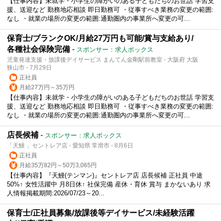
【仕事内容】未就学・小学生の障がいのある子どもだちのお世話 学習支
援、送迎など 勤務地応相談 即日勤務可 ・従事すべき業務の変更の範囲:
なし ・就業の場所の変更の範囲:通勤圏内の事業所へ変更の可...
保育士/ブランクOK/月給27万円も可能/賞与支給あり/
各種社会保険完備
-
スポンサー：求人ボックス
児童発達支援・放課後デイサービス まんてん金剛駅前教室 - 大阪府 大阪
狭山市 - 7月29日
正社員
月給27万円～35万円
【仕事内容】未就学・小学生の障がいのある子どもだちのお世話 学習支
援、送迎など 勤務地応相談 即日勤務可 ・従事すべき業務の変更の範囲:
なし ・就業の場所の変更の範囲:通勤圏内の事業所へ変更の可...
店長候補
-
スポンサー：求人ボックス
「天鰻 」セントレア店 - 愛知県 常滑市 - 8月6日
正社員
月給35万82円～50万3,065円
【仕事内容】『天鰻(テンマン)』セントレア店 店長候補 正社員 中途
50%↑ 女性活躍中 月8日休↑ 社保完備 産休・育休 賞与 まかないあり 求
人情報掲載期間:2026/07/23～20...
保育士/正社員募集/放課後等デイサービス/未経験活躍