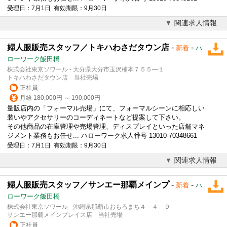
受理日：7月1日 有効期限：9月30日
関連求人情報
婦人服販売スタッフ／トキハわさだタウン店
-
-
新着
ハ
ローワーク飯田橋
株式会社東京ソワール - 大分県大分市玉沢楠本７５５―１
トキハわさだタウン店 当社売場
正社員
月給 180,000円 ～ 190,000円
量販店内の「フォーマル売場」にて、フォーマルシーンに相応しい
装いやアクセサリーのコーディネートなど提案して下さい。
その他商品の在庫管理や売場管理、ディスプレイといった店舗マネ
ジメント業務もお任せ... ハローワーク求人番号 13010-70348661
受理日：7月1日 有効期限：9月30日
関連求人情報
婦人服販売スタッフ／サンエー那覇メインプ
-
-
新着
ハ
ローワーク飯田橋
株式会社東京ソワール - 沖縄県那覇市おもろまち４―４―９
サンエー那覇メインプレイス店 当社売場
正社員