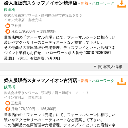
婦人服販売スタッフ／イオン焼津店
-
-
新着
ハローワーク
飯田橋
株式会社東京ソワール - 静岡県焼津市祢宜島５５５
イオン焼津店 当社売場
正社員
月給 179,900円 ～ 199,900円
量販店内の「フォーマル売場」にて、フォーマルシーンに相応しい
装いやアクセサリーのコーディネートなど提案して下さい。
その他商品の在庫管理や売場管理、ディスプレイといった店舗マネ
ジメント業務もお任せ... ハローワーク求人番号 13010-70351861
受理日：7月1日 有効期限：9月30日
関連求人情報
婦人服販売スタッフ／イオン古河店
-
-
新着
ハローワーク
飯田橋
株式会社東京ソワール - 茨城県古河市旭町１－２－１７
イオン古河店 当社売場
正社員
月給 176,300円 ～ 186,300円
量販店内の「フォーマル売場」にて、フォーマルシーンに相応しい
装いやアクセサリーのコーディネートなど提案して下さい。
その他商品の在庫管理や売場管理、ディスプレイといった店舗マネ