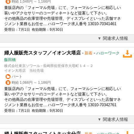
時給 1,046円 ～ 1,166円
量販店内の「フォーマル売場」にて、フォーマルシーンに相応しい
装いやアクセサリーのコーディネートなど提案して下さい。
その他商品の在庫管理や売場管理、ディスプレイといった店舗マネ
ジメント業務もお任せ... ハローワーク求人番号 13010-70341461
受理日：7月1日 有効期限：9月30日
関連求人情報
婦人服販売スタッフ／イオン大塔店
-
-
新着
ハローワーク
飯田橋
株式会社東京ソワール - 長崎県佐世保市大塔町１４－２
イオン大塔店 当社売場
パート
時給 1,066円 ～ 1,186円
量販店内の「フォーマル売場」にて、フォーマルシーンに相応しい
装いやアクセサリーのコーディネートなど提案して下さい。
その他商品の在庫管理や売場管理、ディスプレイといった店舗マネ
ジメント業務もお任せ... ハローワーク求人番号 13010-70342761
受理日：7月1日 有効期限：9月30日
関連求人情報
婦人服販売スタッフ／トキハ大分店
-
-