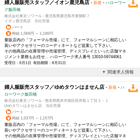
婦人服販売スタッフ／イオン鹿児島店
-
-
新着
ハローワー
ク飯田橋
株式会社東京ソワール - 鹿児島県鹿児島市東開町７
イオン鹿児島店 当社売場
パート
時給 1,066円 ～ 1,186円
量販店内の「フォーマル売場」にて、フォーマルシーンに相応しい
装いやアクセサリーのコーディネートなど提案して下さい。
その他商品の在庫管理や売場管理、ディスプレイといった店舗マネ
ジメント業務もお任せ... ハローワーク求人番号 13010-59744061
受理日：6月1日 有効期限：8月31日
関連求人情報
婦人服販売スタッフ／ゆめタウンはません店
-
-
新着
ハ
ローワーク飯田橋
株式会社東京ソワール - 熊本県熊本市南区田井島１丁目２－１
ゆめタウンはません店 当社売場
パート
時給 1,037円 ～ 1,157円
量販店内の「フォーマル売場」にて、フォーマルシーンに相応しい
装いやアクセサリーのコーディネートなど提案して下さい。
その他商品の在庫管理や売場管理、ディスプレイといった店舗マネ