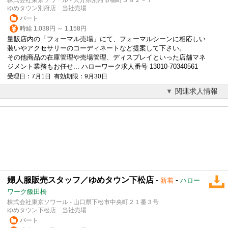
ゆめタウン別府店 当社売場
パート
時給 1,038円 ～ 1,158円
量販店内の「フォーマル売場」にて、フォーマルシーンに相応しい
装いやアクセサリーのコーディネートなど提案して下さい。
その他商品の在庫管理や売場管理、ディスプレイといった店舗マネ
ジメント業務もお任せ... ハローワーク求人番号 13010-70340561
受理日：7月1日 有効期限：9月30日
関連求人情報
婦人服販売スタッフ／ゆめタウン下松店
-
-
新着
ハロー
ワーク飯田橋
株式会社東京ソワール - 山口県下松市中央町２１番３号
ゆめタウン下松店 当社売場
パート