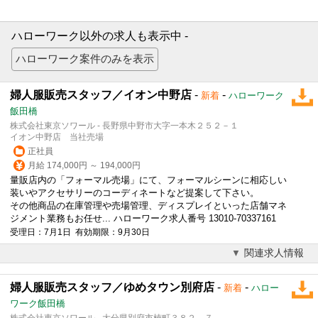
ハローワーク以外の求人も表示中 -
婦人服販売スタッフ／イオン中野店
-
-
新着
ハローワーク
飯田橋
株式会社東京ソワール - 長野県中野市大字一本木２５２－１
イオン中野店 当社売場
正社員
月給 174,000円 ～ 194,000円
量販店内の「フォーマル売場」にて、フォーマルシーンに相応しい
装いやアクセサリーのコーディネートなど提案して下さい。
その他商品の在庫管理や売場管理、ディスプレイといった店舗マネ
ジメント業務もお任せ... ハローワーク求人番号 13010-70337161
受理日：7月1日 有効期限：9月30日
関連求人情報
婦人服販売スタッフ／ゆめタウン別府店
-
-
新着
ハロー
ワーク飯田橋
株式会社東京ソワール - 大分県別府市楠町３８２－７