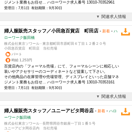
ジメント業務もお任せ... ハローワーク求人番号 13010-70352961
受理日：7月1日 有効期限：9月30日
関連求人情報
婦人服販売スタッフ／小田急百貨店 町田店
-
-
新着
ハ
ローワーク飯田橋
株式会社東京ソワール - 東京都町田市原町田６丁目１２番２０号
小田急百貨店 町田店 当社売場
パート
時給 1,253円
百貨店内の「フォーマル売場」にて、フォーマルシーンに相応しい
装いやアクセサリーのコーディネートなど提案して下さい。
その他商品の在庫管理や売場管理、ディスプレイといった店舗マネ
ジメント業務もお任せ... ハローワーク求人番号 13010-70353161
受理日：7月1日 有効期限：9月30日
関連求人情報
婦人服販売スタッフ／ユニーアピタ岡谷店
-
-
新着
ハロ
ーワーク飯田橋
株式会社東京ソワール - 長野県岡谷市銀座一丁目１番５号
ユニーアピタ岡谷店内 当社売場