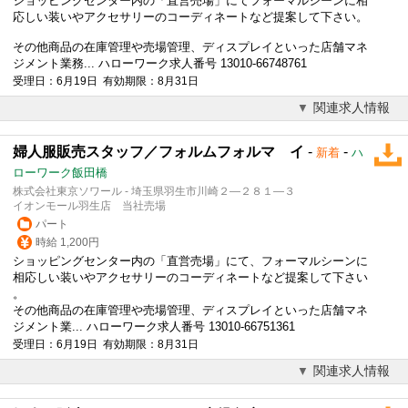
ショッピングセンター内の「直営売場」にてフォーマルシーンに相
応しい装いやアクセサリーのコーディネートなど提案して下さい。
その他商品の在庫管理や売場管理、ディスプレイといった店舗マネ
ジメント業務... ハローワーク求人番号 13010-66748761
受理日：6月19日 有効期限：8月31日
関連求人情報
婦人服販売スタッフ／フォルムフォルマ イ
-
-
新着
ハ
ローワーク飯田橋
株式会社東京ソワール - 埼玉県羽生市川崎２―２８１―３
イオンモール羽生店 当社売場
パート
時給 1,200円
ショッピングセンター内の「直営売場」にて、フォーマルシーンに
相応しい装いやアクセサリーのコーディネートなど提案して下さい
。
その他商品の在庫管理や売場管理、ディスプレイといった店舗マネ
ジメント業... ハローワーク求人番号 13010-66751361
受理日：6月19日 有効期限：8月31日
関連求人情報