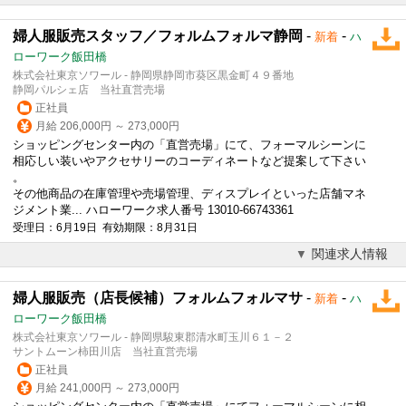
婦人服販売スタッフ／フォルムフォルマ静岡
-
-
新着
ハ
ローワーク飯田橋
株式会社東京ソワール - 静岡県静岡市葵区黒金町４９番地
静岡パルシェ店 当社直営売場
正社員
月給 206,000円 ～ 273,000円
ショッピングセンター内の「直営売場」にて、フォーマルシーンに
相応しい装いやアクセサリーのコーディネートなど提案して下さい
。
その他商品の在庫管理や売場管理、ディスプレイといった店舗マネ
ジメント業... ハローワーク求人番号 13010-66743361
受理日：6月19日 有効期限：8月31日
関連求人情報
婦人服販売（店長候補）フォルムフォルマサ
-
-
新着
ハ
ローワーク飯田橋
株式会社東京ソワール - 静岡県駿東郡清水町玉川６１－２
サントムーン柿田川店 当社直営売場
正社員
月給 241,000円 ～ 273,000円