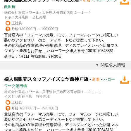
新着
ハローワーク
飯田橋
株式会社東京ソワール - 大分県大分市府内町２―１―４
トキハ大分店内 当社売場
正社員
月給 180,000円 ～ 190,000円
百貨店内の「フォーマル売場」にて、フォーマルシーンに相応しい
装いやアクセサリーのコーディネートなど提案して下さい。
その他商品の在庫管理や売場管理、ディスプレイといった店舗マネ
ジメント業務もお任せ... ハローワーク求人番号 13010-70343861
受理日：7月1日 有効期限：9月30日
関連求人情報
婦人服販売スタッフ／イズミヤ西神戸店
-
-
新着
ハロー
ワーク飯田橋
株式会社東京ソワール - 兵庫県神戸市西区竜が岡１―２１―１
イズミヤ西神戸店 当社売場
正社員
月給 183,000円 ～ 193,100円
量販店内の「フォーマル売場」にて、フォーマルシーンに相応しい
装いやアクセサリーのコーディネートなど提案して下さい。
その他商品の在庫管理や売場管理、ディスプレイといった店舗マネ
ジメント業務もお任せ... ハローワーク求人番号 13010-70345161