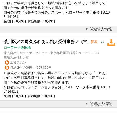
い館」の学童指導員として、地域の皆様に憩いの場として活用して
頂くための運営全般業務を担って頂きます。
自分の特技（音楽等芸術分野、スポー... ハローワーク求人番号 13010-
84141061
受理日：8月3日 有効期限：10月31日
関連求人情報
荒川区／西尾久ふれあい館／受付事務／（常
-
-
新着
ハ
ローワーク飯田橋
株式会社日本デイケアセンター - 東京都荒川区西尾久８－３３－３１
西尾久ふれあい館
正社員以外
月給 244,400円 ～ 267,800円
０歳児から高齢者まで幅広い層のコミュニティ施設となる「ふれあ
い館」の受付事務員として、地域の皆様に憩いの場として活用して
頂くための運営全般業務を担って頂きます。
来館者とのコミュニケーションや自分... ハローワーク求人番号 13010-
84144261
受理日：8月3日 有効期限：10月31日
関連求人情報