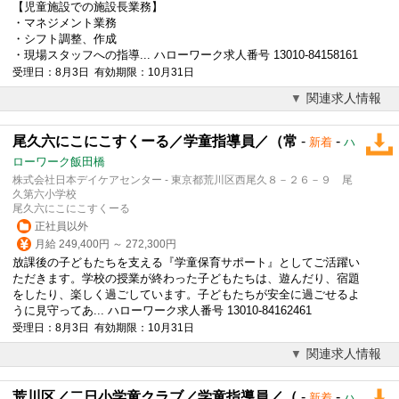
【児童施設での施設長業務】
・マネジメント業務
・シフト調整、作成
・現場スタッフへの指導... ハローワーク求人番号 13010-84158161
受理日：8月3日 有効期限：10月31日
関連求人情報
尾久六にこにこすくーる／学童指導員／（常
-
-
新着
ハ
ローワーク飯田橋
株式会社日本デイケアセンター - 東京都荒川区西尾久８－２６－９ 尾
久第六小学校
尾久六にこにこすくーる
正社員以外
月給 249,400円 ～ 272,300円
放課後の子どもたちを支える『学童保育サポート』としてご活躍い
ただきます。学校の授業が終わった子どもたちは、遊んだり、宿題
をしたり、楽しく過ごしています。子どもたちが安全に過ごせるよ
うに見守ってあ... ハローワーク求人番号 13010-84162461
受理日：8月3日 有効期限：10月31日
関連求人情報
荒川区／二日小学童クラブ／学童指導員／（
-
-
新着
ハ