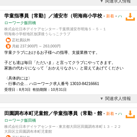
関連求人情報
学童指導員［常勤］／浦安市（明海南小学校
-
-
新着
ハ
ローワーク飯田橋
株式会社日本デイケアセンター - 千葉県浦安市明海５－５－１
明海南小学校地区放課後うらっこクラブ
正社員以外
月給 237,900円 ～ 263,000円
学童クラブにおけるお子様への指導、支援業務です。
子ども達は毎日「ただいま」と言ってクラブにやってきます。
家族の代わりになって「おかえりなさい」と迎えてあげてください
〈具体的には〉
・行事の企... ハローワーク求人番号 13010-84216661
受理日：8月3日 有効期限：10月31日
関連求人情報
田園調布本町児童館／学童指導員（常勤・館
-
-
新着
ハ
ローワーク飯田橋
株式会社日本デイケアセンター - 東京都大田区田園調布本町１３－２２
大田区立田園調布本町児童館