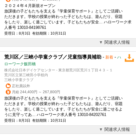
２０２４年４月新規オープン
放課後の子どもたちを支える『学童保育サポート』としてご活躍い
ただきます。学校の授業が終わった子どもたちは、遊んだり、宿題
をしたり、楽しく過ごしています。子どもたちが安全... ハローワーク求
人番号 13010-84198761
受理日：8月3日 有効期限：10月31日
関連求人情報
荒川区／三峽小学童クラブ／児童指導員補助
-
-
新着
ハ
ローワーク飯田橋
株式会社日本デイケアセンター - 東京都荒川区荒川１丁目４３－１
荒川区立第三峽田小学校内
三峽小学童クラブ
正社員以外
月給 244,400円 ～ 267,800円
放課後の子どもたちを支える『学童保育サポート』としてご活躍い
ただきます。学校の授業が終わった子どもたちは、遊んだり、宿題
をしたり、楽しく過ごしています。子どもたちが安全に過ごせるよ
うに見守ってあ... ハローワーク求人番号 13010-84202761
受理日：8月3日 有効期限：10月31日
関連求人情報