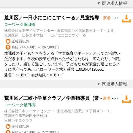
関連求人情報
荒川区／一日小にこにこすくーる／児童指導
-
-
新着
ハ
ローワーク飯田橋
株式会社日本デイケアセンター - 東京都荒川区西日暮里３－７－１５
荒川区第一日暮里小学校 一日小にこにこすくーる
正社員以外
月給 244,400円 ～ 267,800円
放課後の子どもたちを支える『学童保育サポート』としてご活躍い
ただきます。学校の授業が終わった子どもたちは、遊んだり、宿題
をしたり、楽しく過ごしています。子どもたちが安全に過ごせるよ
うに見守ってあ... ハローワーク求人番号 13010-84196561
受理日：8月3日 有効期限：10月31日
関連求人情報
荒川区／三峽小学童クラブ／学童指導員（常
-
-
新着
ハ
ローワーク飯田橋
株式会社日本デイケアセンター - 東京都荒川区荒川１丁目４３－１
荒川区立第三峽田小学校内
三峽小学童クラブ
正社員以外
月給 249,400円 ～ 272,300円