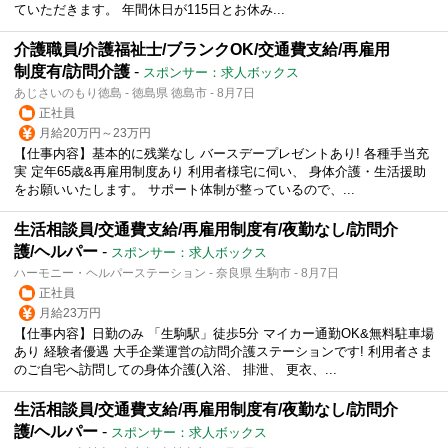
ていただきます。 年間休日が115日とお休み...
介護職員/介護福祉士/ブランクOK/交通費支給/再雇用
制度有/訪問介護
-
スポンサー：求人ボックス
あじさいのもり徳島 - 徳島県 徳島市 - 8月7日
正社員
月給20万円～23万円
【仕事内容】基本的に残業なし バースデープレゼントあり! 各種手当充
実 定年65歳&再雇用制度あり 利用者様宅に伺い、 身体介護・生活援助
をお願いいたします。 サポート体制が整っているので、...
生活相談員/交通費支給/再雇用制度有/夜勤なし/訪問介
護/ヘルパー
-
スポンサー：求人ボックス
ハーモニー・ヘルパーステーション - 奈良県 生駒市 - 8月7日
正社員
月給23万円
【仕事内容】日勤のみ 「生駒駅」徒歩5分 マイカー通勤OK&無料駐車場
あり 経験者優遇 大手企業運営の訪問介護ステーションです! 利用者さま
のご自宅へ訪問しての身体介護(入浴、 排泄、 更衣、...
生活相談員/交通費支給/再雇用制度有/夜勤なし/訪問介
護/ヘルパー
-
スポンサー：求人ボックス