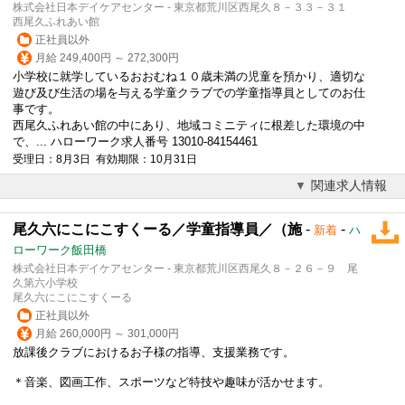
株式会社日本デイケアセンター - 東京都荒川区西尾久８－３３－３１
西尾久ふれあい館
正社員以外
月給 249,400円 ～ 272,300円
小学校に就学しているおおむね１０歳未満の児童を預かり、適切な
遊び及び生活の場を与える学童クラブでの学童指導員としてのお仕
事です。
西尾久ふれあい館の中にあり、地域コミニティに根差した環境の中
で、... ハローワーク求人番号 13010-84154461
受理日：8月3日 有効期限：10月31日
関連求人情報
尾久六にこにこすくーる／学童指導員／（施
-
-
新着
ハ
ローワーク飯田橋
株式会社日本デイケアセンター - 東京都荒川区西尾久８－２６－９ 尾
久第六小学校
尾久六にこにこすくーる
正社員以外
月給 260,000円 ～ 301,000円
放課後クラブにおけるお子様の指導、支援業務です。
＊音楽、図画工作、スポーツなど特技や趣味が活かせます。