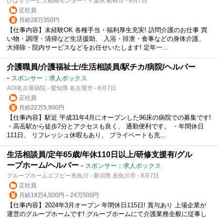
ひばりサービス船橋センター - 千葉県 船橋市 - 8月7日
正社員
月給28万350円
【仕事内容】未経験OK 各種手当・福利厚生充実! 訪問介護のお仕事 買
い物・調理・清掃など生活援助、 入浴・排泄・食事などの身体介護、
大掃除・院内サービスなどをお任せいたします! 定年一...
介護職員/介護福祉士/生活相談員/駅チカ/病院/ヘルパー
-
スポンサー：求人ボックス
AOI名古屋病院 - 愛知県 名古屋市 - 8月7日
正社員
月給22万5,900円
【仕事内容】駅近 平成31年4月にオープンした96床の病院での募集です!
・高岳駅から徒歩7分とアクセスも良く、 通勤便利です。 ・年間休日
111日、 リフレッシュ休暇もあり、 プライベートも充...
生活相談員/定年65歳/年休110日以上/研修支援有/グル
ープホーム/ヘルパー
-
スポンサー：求人ボックス
グループホームエフビー糸魚川 - 新潟県 糸魚川市 - 8月7日
正社員
月給19万4,500円～24万500円
【仕事内容】2024年3月オープン 年間休日115日! 賞与あり 上場企業が
運営のグループホームです! グループホームにて介護業務全般に従事し