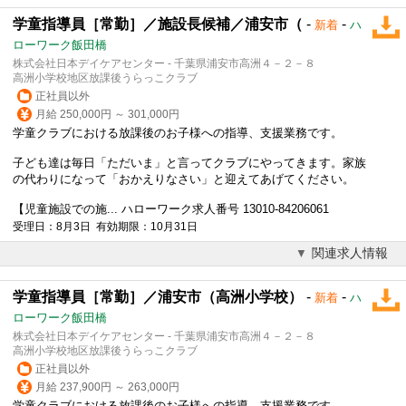
学童指導員［常勤］／施設長候補／浦安市（
-
-
新着
ハ
ローワーク飯田橋
株式会社日本デイケアセンター - 千葉県浦安市高洲４－２－８
高洲小学校地区放課後うらっこクラブ
正社員以外
月給 250,000円 ～ 301,000円
学童クラブにおける放課後のお子様への指導、支援業務です。
子ども達は毎日「ただいま」と言ってクラブにやってきます。家族
の代わりになって「おかえりなさい」と迎えてあげてください。
【児童施設での施... ハローワーク求人番号 13010-84206061
受理日：8月3日 有効期限：10月31日
関連求人情報
学童指導員［常勤］／浦安市（高洲小学校）
-
-
新着
ハ
ローワーク飯田橋
株式会社日本デイケアセンター - 千葉県浦安市高洲４－２－８
高洲小学校地区放課後うらっこクラブ
正社員以外
月給 237,900円 ～ 263,000円
学童クラブにおける放課後のお子様への指導、支援業務です。