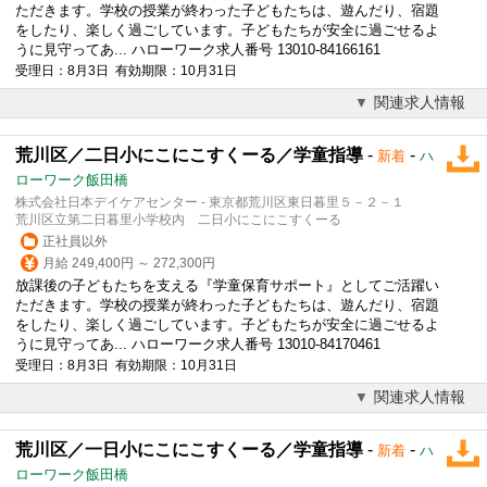
ただきます。学校の授業が終わった子どもたちは、遊んだり、宿題
をしたり、楽しく過ごしています。子どもたちが安全に過ごせるよ
うに見守ってあ... ハローワーク求人番号 13010-84166161
受理日：8月3日 有効期限：10月31日
関連求人情報
荒川区／二日小にこにこすくーる／学童指導
-
-
新着
ハ
ローワーク飯田橋
株式会社日本デイケアセンター - 東京都荒川区東日暮里５－２－１
荒川区立第二日暮里小学校内 二日小にこにこすくーる
正社員以外
月給 249,400円 ～ 272,300円
放課後の子どもたちを支える『学童保育サポート』としてご活躍い
ただきます。学校の授業が終わった子どもたちは、遊んだり、宿題
をしたり、楽しく過ごしています。子どもたちが安全に過ごせるよ
うに見守ってあ... ハローワーク求人番号 13010-84170461
受理日：8月3日 有効期限：10月31日
関連求人情報
荒川区／一日小にこにこすくーる／学童指導
-
-
新着
ハ
ローワーク飯田橋