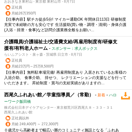
おおきなき東村山 - 東京都 東村山市 - 8月7日
正社員
月給26万350円
【仕事内容】駅チカ徒歩5分! マイカー通勤OK 年間休日113日 研修制度
充実で未経験の方も安心です 生活援助(買い物・調理・清掃)・身体介護
(入浴・排泄・食事)など訪問介護業務全般をお願い...
介護職員/介護福祉士/交通費支給/再雇用制度有/研修支
援有/有料老人ホーム
-
スポンサー：求人ボックス
らいふアシスト・泉ヶ森 - 茨城県 日立市 - 8月7日
正社員
月給23万円～25万8,500円
【仕事内容】無料駐車場完備! 再雇用制度あり 入居されているお客様の
入浴介助、 食事介助、 排せつ、 レクリエーションの支援などを行って
いただきます。 昇給制度・賞与の支給実績がありますの...
西尾久ふれあい館／学童指導員／（常勤）
-
-
新着
ハロ
ーワーク飯田橋
株式会社日本デイケアセンター - 東京都荒川区西尾久８－３３－３１
西尾久ふれあい館
正社員以外
月給 249,400円 ～ 272,300円
０歳児から高齢者まで幅広い層のコミュニティ施設となる「ふれあ