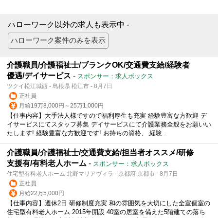
ハローワーク以外の求人も表示中 -
介護職員/介護福祉士/ブランクOK/交通費支給/経験者
優遇/デイサービス
-
スポンサー：求人ボックス
ツクイ松江城西 - 島根県 松江市 - 8月7日
正社員
月給19万8,000円～25万1,000円
【仕事内容】大手法人様ですので福利厚生も充実 経験豊富な方歓迎 デ
イサービスにてスタッフ募集 デイサービスにて介護業務全般をお願いい
たします! 経験豊富な方歓迎です! お持ちの資格、 経験...
介護職員/介護福祉士/交通費支給/担当者オススメ/研修
支援有/有料老人ホーム
-
スポンサー：求人ボックス
住宅型有料老人ホーム 北野マリアヴィラ - 京都府 京都市 - 8月7日
正社員
月給22万5,000円
【仕事内容】週休2日 研修制度充実 和の雰囲気を大切にした全室個室の
住宅型有料老人ホーム 2015年開設 40室の居室を備えた5階建ての落ち