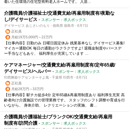
着いた住環境の住宅型有料老人ホームです。 入居...
介護職員/介護福祉士/交通費支給/再雇用制度有/夜勤な
し/デイサービス
-
スポンサー：求人ボックス
デイサービス あじさいのもり - 徳島県 徳島市 - 8月7日
正社員
月給19万5,000円～22万円
【仕事内容】日勤のみ 日曜日固定休み 残業基本なし デイサービス募集!
マイカー通勤OK 毎日の通勤がラクラクですよ! 退職金制度やバースデ
ー手当などもあり、 福利厚生が充実しています ...
ケアマネージャー/交通費支給/再雇用制度有/定年65歳/
デイサービス/ヘルパー
-
スポンサー：求人ボックス
印西舞姫ケアセンターそよ風 - 千葉県 印西市 - 8月7日
正社員
月給28万円～33万円
【仕事内容】駅チカ徒歩4分 定年65歳&再雇用制度あり 福利厚生充実 高
齢者向け介護施設での管理業務です。 スタッフのシフト調整や育成を行
いながら、 身体介助、 レクリエーションの実施、 書...
介護職員/介護福祉士/ブランクOK/交通費支給/再雇用
制度有/訪問介護
-
スポンサー：求人ボックス