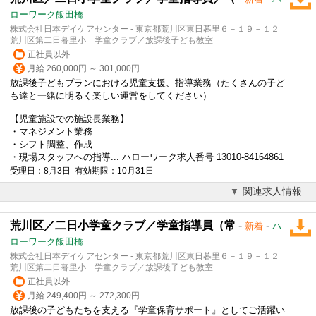
ローワーク飯田橋
株式会社日本デイケアセンター - 東京都荒川区東日暮里６－１９－１２
荒川区第二日暮里小 学童クラブ／放課後子ども教室
正社員以外
月給 260,000円 ～ 301,000円
放課後子どもプランにおける児童支援、指導業務（たくさんの子ど
も達と一緒に明るく楽しい運営をしてください）
【児童施設での施設長業務】
・マネジメント業務
・シフト調整、作成
・現場スタッフへの指導... ハローワーク求人番号 13010-84164861
受理日：8月3日 有効期限：10月31日
関連求人情報
荒川区／二日小学童クラブ／学童指導員（常
-
-
新着
ハ
ローワーク飯田橋
株式会社日本デイケアセンター - 東京都荒川区東日暮里６－１９－１２
荒川区第二日暮里小 学童クラブ／放課後子ども教室
正社員以外
月給 249,400円 ～ 272,300円
放課後の子どもたちを支える『学童保育サポート』としてご活躍い