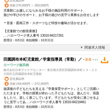
正社員以外
月給 270,000円 ～ 350,000円
児童館にお越しになられるお子様の施設利用のサポート、
遊びや学びのサポート、お子様の遊びの見守り業務をお任せします
＊音楽・図画工作・スポーツなど特技や趣味が活かせます。
【児童館での館長業務】
... ハローワーク求人番号 13010-84217261
受理日：8月3日 有効期限：10月31日
関連求人情報
田園調布本町児童館／学童指導員（常勤）／
-
-
新着
ハ
ローワーク飯田橋
株式会社日本デイケアセンター - 東京都大田区田園調布本町１３－２２
大田区立田園調布本町児童館
正社員以外
月給 249,400円 ～ 272,300円
放課後の子どもたちを支える『学童保育サポート』としてご活躍い
ただきます。学校の授業が終わった子どもたちは、遊んだり、宿題
をしたり、楽しく過ごしています。子どもたちが安全に過ごせるよ
うに見守ってあ... ハローワーク求人番号 13010-84219461
受理日：8月3日 有効期限：10月31日