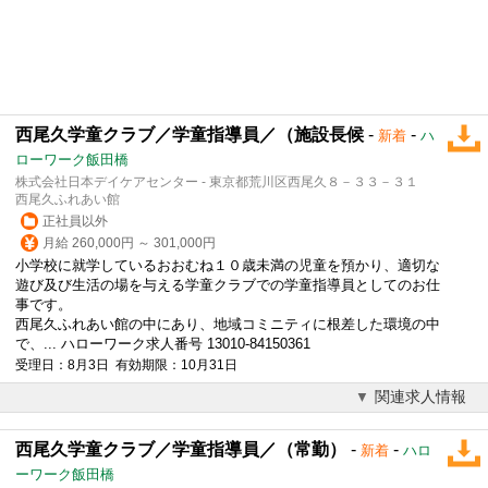
西尾久学童クラブ／学童指導員／（施設長候
-
-
新着
ハ
ローワーク飯田橋
株式会社日本デイケアセンター - 東京都荒川区西尾久８－３３－３１
西尾久ふれあい館
正社員以外
月給 260,000円 ～ 301,000円
小学校に就学しているおおむね１０歳未満の児童を預かり、適切な
遊び及び生活の場を与える学童クラブでの学童指導員としてのお仕
事です。
西尾久ふれあい館の中にあり、地域コミニティに根差した環境の中
で、... ハローワーク求人番号 13010-84150361
受理日：8月3日 有効期限：10月31日
関連求人情報
西尾久学童クラブ／学童指導員／（常勤）
-
-
新着
ハロ
ーワーク飯田橋