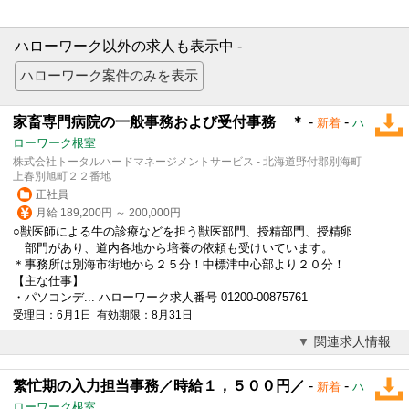
ハローワーク以外の求人も表示中 -
家畜専門病院の一般事務および受付事務 ＊
-
-
新着
ハ
ローワーク根室
株式会社トータルハードマネージメントサービス - 北海道野付郡別海町
上春別旭町２２番地
正社員
月給 189,200円 ～ 200,000円
○獣医師による牛の診療などを担う獣医部門、授精部門、授精卵
部門があり、道内各地から培養の依頼も受けいています。
＊事務所は別海市街地から２５分！中標津中心部より２０分！
【主な仕事】
・パソコンデ... ハローワーク求人番号 01200-00875761
受理日：6月1日 有効期限：8月31日
関連求人情報
繁忙期の入力担当事務／時給１，５００円／
-
-
新着
ハ
ローワーク根室