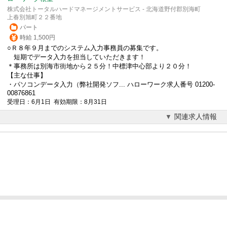
株式会社トータルハードマネージメントサービス - 北海道野付郡別海町
上春別旭町２２番地
パート
時給 1,500円
○Ｒ８年９月までのシステム入力事務員の募集です。
短期でデータ入力を担当していただきます！
＊事務所は別海市街地から２５分！中標津中心部より２０分！
【主な仕事】
・パソコンデータ入力（弊社開発ソフ... ハローワーク求人番号 01200-
00876861
受理日：6月1日 有効期限：8月31日
関連求人情報