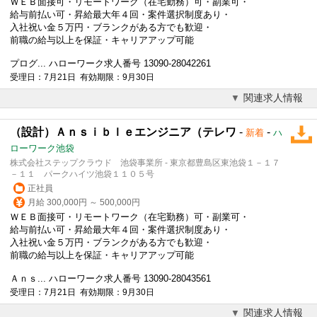
ＷＥＢ面接可・リモートワーク（在宅勤務）可・副業可・
給与前払い可・昇給最大年４回・案件選択制度あり・
入社祝い金５万円・ブランクがある方でも歓迎・
前職の給与以上を保証・キャリアアップ可能
プログ... ハローワーク求人番号 13090-28042261
受理日：7月21日 有効期限：9月30日
関連求人情報
（設計）Ａｎｓｉｂｌｅエンジニア（テレワ
-
-
新着
ハ
ローワーク池袋
株式会社ステップクラウド 池袋事業所 - 東京都豊島区東池袋１－１７
－１１ パークハイツ池袋１１０５号
正社員
月給 300,000円 ～ 500,000円
ＷＥＢ面接可・リモートワーク（在宅勤務）可・副業可・
給与前払い可・昇給最大年４回・案件選択制度あり・
入社祝い金５万円・ブランクがある方でも歓迎・
前職の給与以上を保証・キャリアアップ可能
Ａｎｓ... ハローワーク求人番号 13090-28043561
受理日：7月21日 有効期限：9月30日
関連求人情報