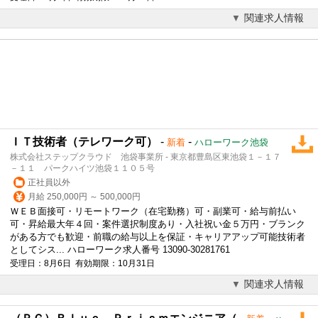
関連求人情報
ＩＴ技術者（テレワーク可）
-
-
新着
ハローワーク池袋
株式会社ステップクラウド 池袋事業所 - 東京都豊島区東池袋１－１７
－１１ パークハイツ池袋１１０５号
正社員以外
月給 250,000円 ～ 500,000円
ＷＥＢ面接可・リモートワーク（在宅勤務）可・副業可・給与前払い
可・昇給最大年４回・案件選択制度あり・入社祝い金５万円・ブランク
がある方でも歓迎・前職の給与以上を保証・キャリアアップ可能技術者
としてシス... ハローワーク求人番号 13090-30281761
受理日：8月6日 有効期限：10月31日
関連求人情報