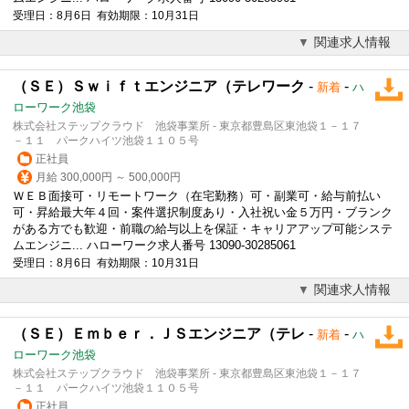
受理日：8月6日 有効期限：10月31日
関連求人情報
（ＳＥ）Ｓｗｉｆｔエンジニア（テレワーク
-
-
新着
ハ
ローワーク池袋
株式会社ステップクラウド 池袋事業所 - 東京都豊島区東池袋１－１７
－１１ パークハイツ池袋１１０５号
正社員
月給 300,000円 ～ 500,000円
ＷＥＢ面接可・リモートワーク（在宅勤務）可・副業可・給与前払い
可・昇給最大年４回・案件選択制度あり・入社祝い金５万円・ブランク
がある方でも歓迎・前職の給与以上を保証・キャリアアップ可能システ
ムエンジニ... ハローワーク求人番号 13090-30285061
受理日：8月6日 有効期限：10月31日
関連求人情報
（ＳＥ）Ｅｍｂｅｒ．ＪＳエンジニア（テレ
-
-
新着
ハ
ローワーク池袋
株式会社ステップクラウド 池袋事業所 - 東京都豊島区東池袋１－１７
－１１ パークハイツ池袋１１０５号
正社員