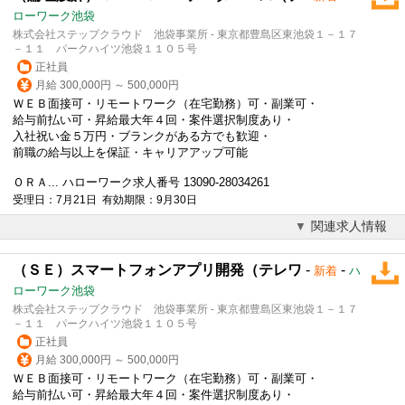
ローワーク池袋
株式会社ステップクラウド 池袋事業所 - 東京都豊島区東池袋１－１７
－１１ パークハイツ池袋１１０５号
正社員
月給 300,000円 ～ 500,000円
ＷＥＢ面接可・リモートワーク（在宅勤務）可・副業可・
給与前払い可・昇給最大年４回・案件選択制度あり・
入社祝い金５万円・ブランクがある方でも歓迎・
前職の給与以上を保証・キャリアアップ可能
ＯＲＡ... ハローワーク求人番号 13090-28034261
受理日：7月21日 有効期限：9月30日
関連求人情報
（ＳＥ）スマートフォンアプリ開発（テレワ
-
-
新着
ハ
ローワーク池袋
株式会社ステップクラウド 池袋事業所 - 東京都豊島区東池袋１－１７
－１１ パークハイツ池袋１１０５号
正社員
月給 300,000円 ～ 500,000円
ＷＥＢ面接可・リモートワーク（在宅勤務）可・副業可・
給与前払い可・昇給最大年４回・案件選択制度あり・