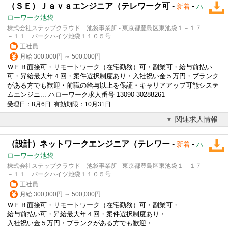
（ＳＥ）Ｊａｖａエンジニア（テレワーク可
-
-
新着
ハ
ローワーク池袋
株式会社ステップクラウド 池袋事業所 - 東京都豊島区東池袋１－１７
－１１ パークハイツ池袋１１０５号
正社員
月給 300,000円 ～ 500,000円
ＷＥＢ面接可・リモートワーク（在宅勤務）可・副業可・給与前払い
可・昇給最大年４回・案件選択制度あり・入社祝い金５万円・ブランク
がある方でも歓迎・前職の給与以上を保証・キャリアアップ可能システ
ムエンジニ... ハローワーク求人番号 13090-30288261
受理日：8月6日 有効期限：10月31日
関連求人情報
（設計）ネットワークエンジニア（テレワー
-
-
新着
ハ
ローワーク池袋
株式会社ステップクラウド 池袋事業所 - 東京都豊島区東池袋１－１７
－１１ パークハイツ池袋１１０５号
正社員
月給 300,000円 ～ 500,000円
ＷＥＢ面接可・リモートワーク（在宅勤務）可・副業可・
給与前払い可・昇給最大年４回・案件選択制度あり・
入社祝い金５万円・ブランクがある方でも歓迎・