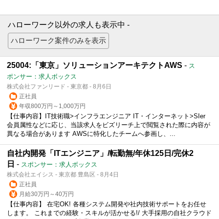
ハローワーク以外の求人も表示中 -
25004:「東京」ソリューションアーキテクトAWS
-
ス
ポンサー：求人ボックス
株式会社ファンリード - 東京都 - 8月6日
正社員
年収800万円～1,000万円
【仕事内容】IT技術職>インフラエンジニア IT・インターネット>SIer
会員属性などに応じ、当該求人をビズリーチ上で閲覧された際に内容が
異なる場合があります AWSに特化したチームへ参画し、...
自社内開発「ITエンジニア」/転勤無/年休125日/完休2
日
-
スポンサー：求人ボックス
株式会社エイシス - 東京都 豊島区 - 8月4日
正社員
月給30万円～40万円
【仕事内容】 在宅OK! 各種システム開発や社内技術サポートをお任せ
します。 これまでの経験・スキルが活かせる!/ 大手採用の自社クラウド