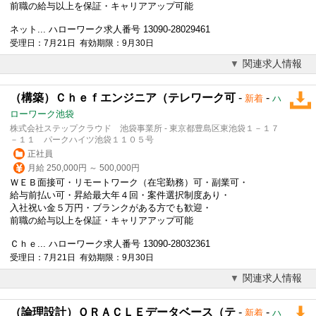
前職の給与以上を保証・キャリアアップ可能
ネット... ハローワーク求人番号 13090-28029461
受理日：7月21日 有効期限：9月30日
関連求人情報
（構築）Ｃｈｅｆエンジニア（テレワーク可
-
-
新着
ハ
ローワーク池袋
株式会社ステップクラウド 池袋事業所 - 東京都豊島区東池袋１－１７
－１１ パークハイツ池袋１１０５号
正社員
月給 250,000円 ～ 500,000円
ＷＥＢ面接可・リモートワーク（在宅勤務）可・副業可・
給与前払い可・昇給最大年４回・案件選択制度あり・
入社祝い金５万円・ブランクがある方でも歓迎・
前職の給与以上を保証・キャリアアップ可能
Ｃｈｅ... ハローワーク求人番号 13090-28032361
受理日：7月21日 有効期限：9月30日
関連求人情報
（論理設計）ＯＲＡＣＬＥデータベース（テ
-
-
新着
ハ