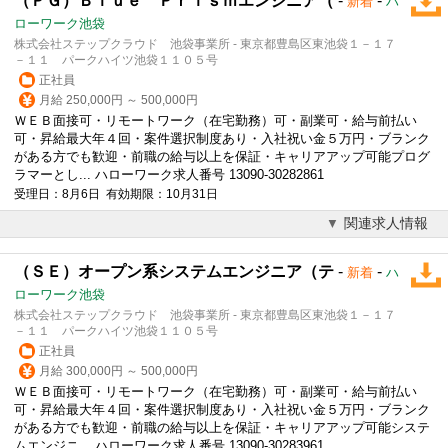
（ＰＧ）Ｂｌｕｅ Ｐｒｉｓｍエンジニア（
-
-
新着
ハ
ローワーク池袋
株式会社ステップクラウド 池袋事業所 - 東京都豊島区東池袋１－１７
－１１ パークハイツ池袋１１０５号
正社員
月給 250,000円 ～ 500,000円
ＷＥＢ面接可・リモートワーク（在宅勤務）可・副業可・給与前払い
可・昇給最大年４回・案件選択制度あり・入社祝い金５万円・ブランク
がある方でも歓迎・前職の給与以上を保証・キャリアアップ可能プログ
ラマーとし... ハローワーク求人番号 13090-30282861
受理日：8月6日 有効期限：10月31日
関連求人情報
（ＳＥ）オープン系システムエンジニア（テ
-
-
新着
ハ
ローワーク池袋
株式会社ステップクラウド 池袋事業所 - 東京都豊島区東池袋１－１７
－１１ パークハイツ池袋１１０５号
正社員
月給 300,000円 ～ 500,000円
ＷＥＢ面接可・リモートワーク（在宅勤務）可・副業可・給与前払い
可・昇給最大年４回・案件選択制度あり・入社祝い金５万円・ブランク
がある方でも歓迎・前職の給与以上を保証・キャリアアップ可能システ
ムエンジニ... ハローワーク求人番号 13090-30283961