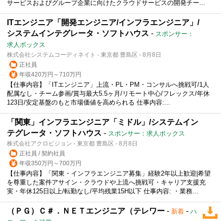
サービスおよびグループ企業に向けたクラウドサービスの開発チー...
ITエンジニア「開発エンジニア/インフラエンジニア」/
システムインテグレータ・ソフトハウス
-
スポンサー：
求人ボックス
株式会社システムコーディネイト - 東京都 豊島区 - 8月8日
正社員
年収420万円～710万円
【仕事内容】「ITエンジニア」上流・PL・PM・コンサルへ挑戦可/1人
配属なし・チーム参画/賞与最大5.5ヶ月/リモート中心/フレックス/年休
123日/安定基盤のもと市場価値を高められる 仕事内容:...
「関東」インフラエンジニア「ミドル」/システムイン
テグレータ・ソフトハウス
-
スポンサー：求人ボックス
株式会社アクロビジョン - 東京都 豊島区 - 8月8日
正社員 / 契約社員
年収350万円～700万円
【仕事内容】「関東・インフラエンジニア募集」経験2年以上歓迎|希望
を尊重した案件アサイン・クラウドや上流へ挑戦可・キャリア支援充
実・年休125日以上/転勤なし/平均残業15H以下 仕事内容: ・業務...
（ＰＧ）Ｃ＃．ＮＥＴエンジニア（テレワー
-
-
新着
ハ