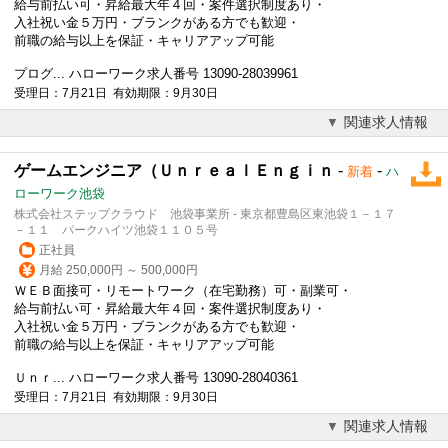
給与前払い可・昇給最大年４回・案件選択制度あり・
入社祝い金５万円・ブランクがある方でも歓迎・
前職の給与以上を保証・キャリアアップ可能
プログ... ハローワーク求人番号 13090-28039961
受理日：7月21日 有効期限：9月30日
関連求人情報
ゲームエンジニア（ＵｎｒｅａｌＥｎｇｉｎ
-
-
新着
ハ
ローワーク池袋
株式会社ステップクラウド 池袋事業所 - 東京都豊島区東池袋１－１７
－１１ パークハイツ池袋１１０５号
正社員
月給 250,000円 ～ 500,000円
ＷＥＢ面接可・リモートワーク（在宅勤務）可・副業可・
給与前払い可・昇給最大年４回・案件選択制度あり・
入社祝い金５万円・ブランクがある方でも歓迎・
前職の給与以上を保証・キャリアアップ可能
Ｕｎｒ... ハローワーク求人番号 13090-28040361
受理日：7月21日 有効期限：9月30日
関連求人情報