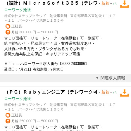
（設計）ＭｉｃｒｏＳｏｆｔ３６５（テレワ
-
-
新着
ハ
ローワーク池袋
株式会社ステップクラウド 池袋事業所 - 東京都豊島区東池袋１－１７
－１１ パークハイツ池袋１１０５号
正社員
月給 300,000円 ～ 500,000円
ＷＥＢ面接可・リモートワーク（在宅勤務）可・副業可・
給与前払い可・昇給最大年４回・案件選択制度あり・
入社祝い金５万円・ブランクがある方でも歓迎・
前職の給与以上を保証・キャリアアップ可能
Ｍｉｃ... ハローワーク求人番号 13090-28038861
受理日：7月21日 有効期限：9月30日
関連求人情報
（ＰＧ）Ｒｕｂｙエンジニア（テレワーク可
-
-
新着
ハ
ローワーク池袋
株式会社ステップクラウド 池袋事業所 - 東京都豊島区東池袋１－１７
－１１ パークハイツ池袋１１０５号
正社員
月給 250,000円 ～ 500,000円
ＷＥＢ面接可・リモートワーク（在宅勤務）可・副業可・