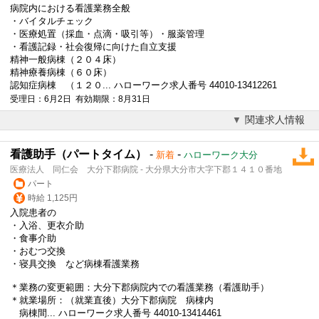
病院内における看護業務全般
・バイタルチェック
・医療処置（採血・点滴・吸引等）・服薬管理
・看護記録・社会復帰に向けた自立支援
精神一般病棟（２０４床）
精神療養病棟（６０床）
認知症病棟 （１２０... ハローワーク求人番号 44010-13412261
受理日：6月2日 有効期限：8月31日
関連求人情報
看護助手（パートタイム）
-
-
新着
ハローワーク大分
医療法人 同仁会 大分下郡病院 - 大分県大分市大字下郡１４１０番地
パート
時給 1,125円
入院患者の
・入浴、更衣介助
・食事介助
・おむつ交換
・寝具交換 など病棟看護業務
＊業務の変更範囲：
大分下郡病院
内での看護業務（看護助手）
＊就業場所：（就業直後）
大分下郡病院
病棟内
病棟間... ハローワーク求人番号 44010-13414461