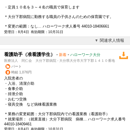
・定員１０名を３～４名の職員で保育します
＊
大分下郡病院
に勤務する職員の子供さんのための保育園です。
＊変更の範囲：なし... ハローワーク求人番号 44010-18406661
受理日：8月4日 有効期限：10月31日
関連求人情報
看護助手（准看護学生）
-
-
新着
ハローワーク大分
医療法人 同仁会 大分下郡病院 - 大分県大分市大字下郡１４１０番地
パート
時給 1,076円
入院患者の
・入浴、清潔介助
・食事介助
・排泄介助
・おむつ交換
・寝具交換 など病棟看護業務
＊業務の変更範囲：
大分下郡病院
内での看護業務（看護助手）
＊就業場所：（就業直後）
大分下郡病院
病棟... ハローワーク求人番号
44010-18409461
受理日：8月4日 有効期限：10月31日