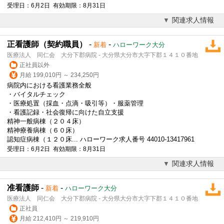
受理日：6月2日 有効期限：8月31日
関連求人情報
正看護師（契約職員）
-
-
新着
ハローワーク大分
医療法人 同仁会 大分下郡病院 - 大分県大分市大字下郡１４１０番地
正社員以外
月給 199,010円 ～ 234,250円
病院内における看護業務全般
・バイタルチェック
・医療処置（採血・点滴・吸引等）・服薬管理
・看護記録・社会復帰に向けた自立支援
精神一般病棟（２０４床）
精神療養病棟（６０床）
認知症病棟（１２０床... ハローワーク求人番号 44010-13417961
受理日：6月2日 有効期限：8月31日
関連求人情報
准看護師
-
-
新着
ハローワーク大分
医療法人 同仁会 大分下郡病院 - 大分県大分市大字下郡１４１０番地
正社員
月給 212,410円 ～ 219,910円