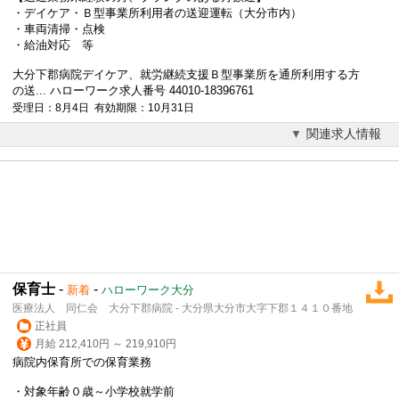
・デイケア・Ｂ型事業所利用者の送迎運転（大分市内）
・車両清掃・点検
・給油対応 等
大分下郡病院
デイケア、就労継続支援Ｂ型事業所を通所利用する方
の送... ハローワーク求人番号 44010-18396761
受理日：8月4日 有効期限：10月31日
関連求人情報
保育士
-
-
新着
ハローワーク大分
医療法人 同仁会 大分下郡病院 - 大分県大分市大字下郡１４１０番地
正社員
月給 212,410円 ～ 219,910円
病院内保育所での保育業務
・対象年齢０歳～小学校就学前