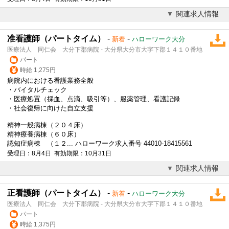
関連求人情報
准看護師（パートタイム）
-
-
新着
ハローワーク大分
医療法人 同仁会 大分下郡病院 - 大分県大分市大字下郡１４１０番地
パート
時給 1,275円
病院内における看護業務全般
・バイタルチェック
・医療処置（採血、点滴、吸引等）、服薬管理、看護記録
・社会復帰に向けた自立支援
精神一般病棟（２０４床）
精神療養病棟（６０床）
認知症病棟 （１２... ハローワーク求人番号 44010-18415561
受理日：8月4日 有効期限：10月31日
関連求人情報
正看護師（パートタイム）
-
-
新着
ハローワーク大分
医療法人 同仁会 大分下郡病院 - 大分県大分市大字下郡１４１０番地
パート
時給 1,375円