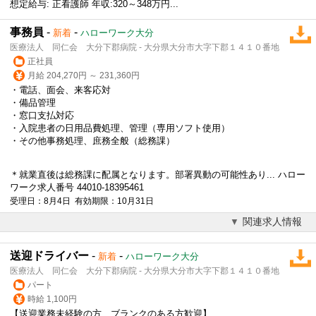
想定給与: 正看護師 年収:320～348万円...
事務員
-
-
新着
ハローワーク大分
医療法人 同仁会 大分下郡病院 - 大分県大分市大字下郡１４１０番地
正社員
月給 204,270円 ～ 231,360円
・電話、面会、来客応対
・備品管理
・窓口支払対応
・入院患者の日用品費処理、管理（専用ソフト使用）
・その他事務処理、庶務全般（総務課）
＊就業直後は総務課に配属となります。部署異動の可能性あり... ハロー
ワーク求人番号 44010-18395461
受理日：8月4日 有効期限：10月31日
関連求人情報
送迎ドライバー
-
-
新着
ハローワーク大分
医療法人 同仁会 大分下郡病院 - 大分県大分市大字下郡１４１０番地
パート
時給 1,100円
【送迎業務未経験の方、ブランクのある方歓迎】