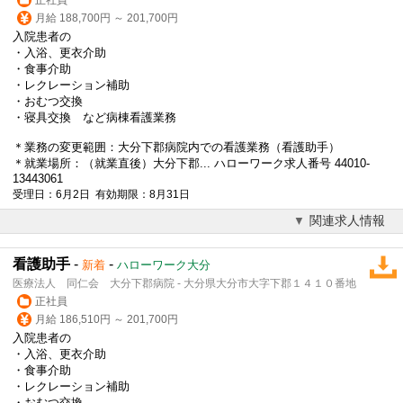
月給 188,700円 ～ 201,700円
入院患者の
・入浴、更衣介助
・食事介助
・レクレーション補助
・おむつ交換
・寝具交換 など病棟看護業務
＊業務の変更範囲：
大分下郡病院
内での看護業務（看護助手）
＊就業場所：（就業直後）大分下郡... ハローワーク求人番号 44010-
13443061
受理日：6月2日 有効期限：8月31日
関連求人情報
看護助手
-
-
新着
ハローワーク大分
医療法人 同仁会 大分下郡病院 - 大分県大分市大字下郡１４１０番地
正社員
月給 186,510円 ～ 201,700円
入院患者の
・入浴、更衣介助
・食事介助
・レクレーション補助
・おむつ交換