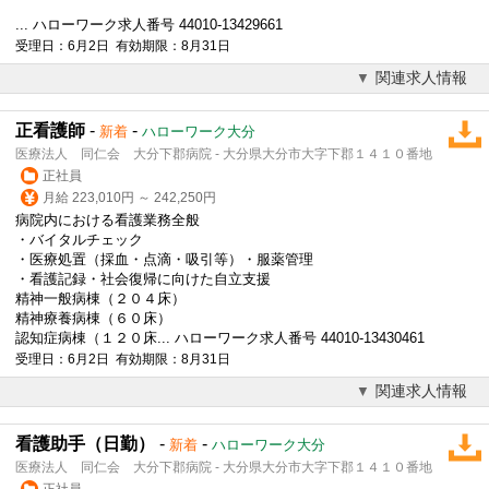
... ハローワーク求人番号 44010-13429661
受理日：6月2日 有効期限：8月31日
関連求人情報
正看護師
-
-
新着
ハローワーク大分
医療法人 同仁会 大分下郡病院 - 大分県大分市大字下郡１４１０番地
正社員
月給 223,010円 ～ 242,250円
病院内における看護業務全般
・バイタルチェック
・医療処置（採血・点滴・吸引等）・服薬管理
・看護記録・社会復帰に向けた自立支援
精神一般病棟（２０４床）
精神療養病棟（６０床）
認知症病棟（１２０床... ハローワーク求人番号 44010-13430461
受理日：6月2日 有効期限：8月31日
関連求人情報
看護助手（日勤）
-
-
新着
ハローワーク大分
医療法人 同仁会 大分下郡病院 - 大分県大分市大字下郡１４１０番地
正社員