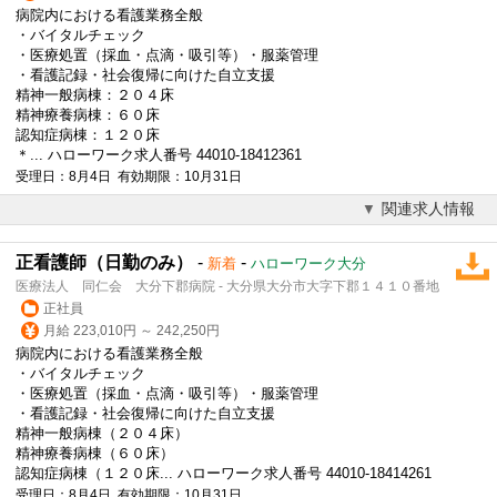
病院内における看護業務全般
・バイタルチェック
・医療処置（採血・点滴・吸引等）・服薬管理
・看護記録・社会復帰に向けた自立支援
精神一般病棟：２０４床
精神療養病棟：６０床
認知症病棟：１２０床
＊... ハローワーク求人番号 44010-18412361
受理日：8月4日 有効期限：10月31日
関連求人情報
正看護師（日勤のみ）
-
-
新着
ハローワーク大分
医療法人 同仁会 大分下郡病院 - 大分県大分市大字下郡１４１０番地
正社員
月給 223,010円 ～ 242,250円
病院内における看護業務全般
・バイタルチェック
・医療処置（採血・点滴・吸引等）・服薬管理
・看護記録・社会復帰に向けた自立支援
精神一般病棟（２０４床）
精神療養病棟（６０床）
認知症病棟（１２０床... ハローワーク求人番号 44010-18414261
受理日：8月4日 有効期限：10月31日