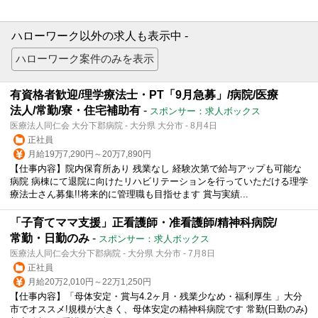
ハローワーク以外の求人も表示中 -
有資格者歓迎/理学療法士・PT「9月急募」/病院/医療
法人/常勤/寮・住宅補助有
-
スポンサー：求人ボックス
医療法人同仁会 大分下郡病院 - 大分県 大分市 - 8月4日
正社員
月給19万7,290円～20万7,890円
【仕事内容】院内保育所あり 残業なし 経験次第で給与アップも可能な
病院 病棟にて退院に向けたリハビリテーションを行っていただける理学
療法士さん募集!!将来的に管理職も目指せます 賞与実績...
「子育てママ支援」正看護師・准看護師/精神科病院/
常勤・日勤のみ
-
スポンサー：求人ボックス
医療法人同仁会大分下郡病院 - 大分県 大分市 - 7月8日
正社員
月給20万2,010円～22万1,250円
【仕事内容】「母体安定・賞与4.2ヶ月・残業少なめ・福利厚生 」大分
市でオススメ!規模が大きく、母体安定の精神科病院です 常勤(日勤のみ)