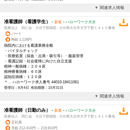
関連求人情報
准看護師（看護学生）
-
-
新着
ハローワーク大分
医療法人 同仁会 大分下郡病院 - 大分県大分市大字下郡１４１０番地
パート
時給 1,128円
病院内における看護業務全般
・バイタルチェック
・医療処置（採血・点滴・吸引等）・服薬管理
・看護記録・社会復帰に向けた自立支援
精神一般病棟：２０４床
精神療養病棟：６０床
認知症病棟：１２０床
＊... ハローワーク求人番号 44010-18411061
受理日：8月4日 有効期限：10月31日
関連求人情報
准看護師（日勤のみ）
-
-
新着
ハローワーク大分
医療法人 同仁会 大分下郡病院 - 大分県大分市大字下郡１４１０番地
正社員
月給 212,410円 ～ 219,910円