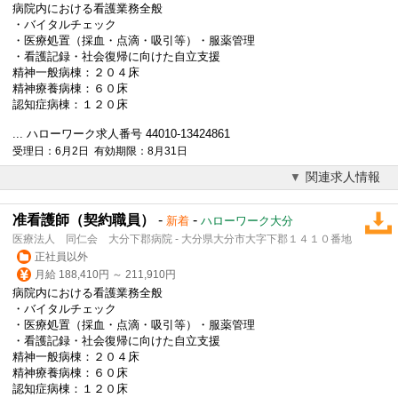
病院内における看護業務全般
・バイタルチェック
・医療処置（採血・点滴・吸引等）・服薬管理
・看護記録・社会復帰に向けた自立支援
精神一般病棟：２０４床
精神療養病棟：６０床
認知症病棟：１２０床
... ハローワーク求人番号 44010-13424861
受理日：6月2日 有効期限：8月31日
関連求人情報
准看護師（契約職員）
-
-
新着
ハローワーク大分
医療法人 同仁会 大分下郡病院 - 大分県大分市大字下郡１４１０番地
正社員以外
月給 188,410円 ～ 211,910円
病院内における看護業務全般
・バイタルチェック
・医療処置（採血・点滴・吸引等）・服薬管理
・看護記録・社会復帰に向けた自立支援
精神一般病棟：２０４床
精神療養病棟：６０床
認知症病棟：１２０床