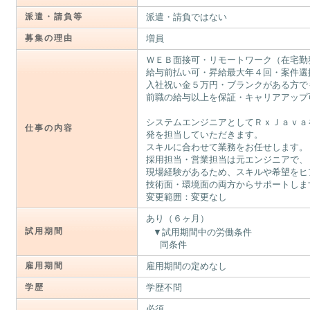
派遣・請負等
派遣・請負ではない
募集の理由
増員
ＷＥＢ面接可・リモートワーク（在宅勤
給与前払い可・昇給最大年４回・案件選
入社祝い金５万円・ブランクがある方で
前職の給与以上を保証・キャリアアップ
システムエンジニアとしてＲｘＪａｖａ
仕事の内容
発を担当していただきます。
スキルに合わせて業務をお任せします。
採用担当・営業担当は元エンジニアで、
現場経験があるため、スキルや希望をヒ
技術面・環境面の両方からサポートしま
変更範囲：変更なし
あり（６ヶ月）
試用期間
試用期間中の労働条件
同条件
雇用期間
雇用期間の定めなし
学歴
学歴不問
必須