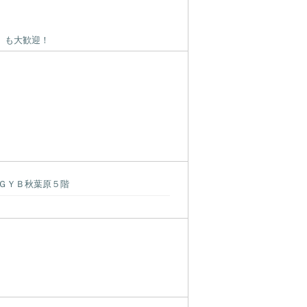
」も大歓迎！
ＧＹＢ秋葉原５階