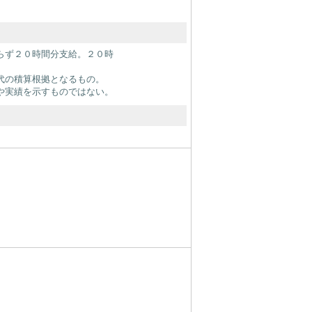
らず２０時間分支給。２０時
代の積算根拠となるもの。
や実績を示すものではない。
）