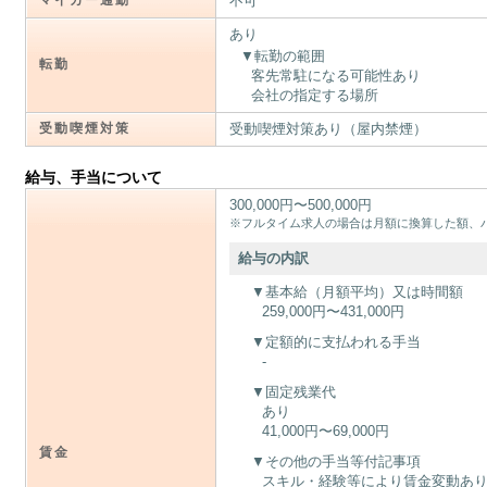
不可
あり
転勤の範囲
転勤
客先常駐になる可能性あり
会社の指定する場所
受動喫煙対策
受動喫煙対策あり（屋内禁煙）
給与、手当について
300,000円〜500,000円
※フルタイム求人の場合は月額に換算した額、
給与の内訳
基本給（月額平均）又は時間額
259,000円〜431,000円
定額的に支払われる手当
-
固定残業代
あり
41,000円〜69,000円
賃金
その他の手当等付記事項
スキル・経験等により賃金変動あ