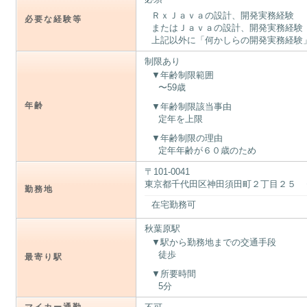
ＲｘＪａｖａの設計、開発実務経験
必要な経験等
またはＪａｖａの設計、開発実務経験
上記以外に「何かしらの開発実務経験
制限あり
年齢制限範囲
〜59歳
年齢
年齢制限該当事由
定年を上限
年齢制限の理由
定年年齢が６０歳のため
〒101-0041
東京都千代田区神田須田町２丁目２５ 
勤務地
在宅勤務可
秋葉原駅
駅から勤務地までの交通手段
徒歩
最寄り駅
所要時間
5分
マイカー通勤