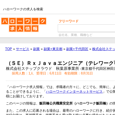
ハローワークの求人を検索
ハローワークの求人を検索
フリーワード
会社名、業種、職種など
TOP
»
サービス
»
副業
»
副業+東京都
»
副業+千代田区
»
株式会社ステップ
（ＳＥ）ＲｘＪａｖａエンジニア（テレワーク
株式会社ステップクラウド 秋葉原事業所
-東京都千代田区神田
採用人数：1人
受理日：6月11日
有効期限：8月31日
「ハローワーク求人情報」では、求職者の方々に、どこでも、簡単に、
ることができるように、「
ハローワークインターネットサービス
」で公
様にお届けしております。
このページの情報は、
飯田橋公共職業安定所（ハローワーク飯田橋）
の
また、この求人に応募される場合は、最寄のハローワークに行き、紹介