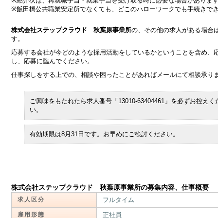
※紹介状は、再就職手当・就業手当を受け取る時に必要な場合がありま
※飯田橋公共職業安定所でなくても、どこのハローワークでも手続きで
株式会社ステップクラウド 秋葉原事業所
の、その他の求人がある場合
す。
応募する会社が今どのような採用活動をしているかということを含め、
し、応募に臨んでください。
仕事探しをする上での、相談や困ったことがあればメールにて相談承り
ご興味をもたれたら求人番号「13010-63404461」を必ずお控えく
い。
有効期限は8月31日です。お早めにご検討ください。
株式会社ステップクラウド 秋葉原事業所の募集内容、仕事概要
求人区分
フルタイム
雇用形態
正社員