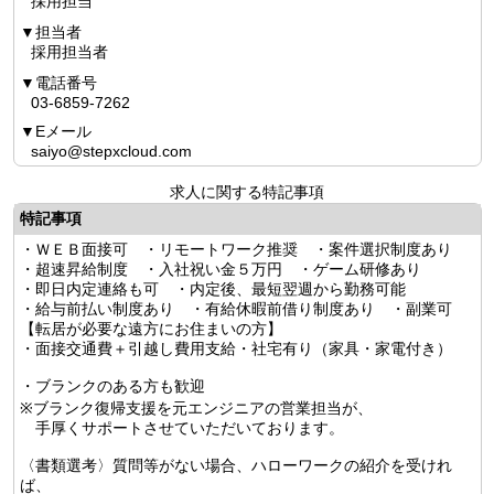
採用担当
担当者
採用担当者
電話番号
03-6859-7262
Eメール
saiyo@stepxcloud.com
求人に関する特記事項
特記事項
・ＷＥＢ面接可 ・リモートワーク推奨 ・案件選択制度あり
・超速昇給制度 ・入社祝い金５万円 ・ゲーム研修あり
・即日内定連絡も可 ・内定後、最短翌週から勤務可能
・給与前払い制度あり ・有給休暇前借り制度あり ・副業可
【転居が必要な遠方にお住まいの方】
・面接交通費＋引越し費用支給・社宅有り（家具・家電付き）
・ブランクのある方も歓迎
※ブランク復帰支援を元エンジニアの営業担当が、
手厚くサポートさせていただいております。
〈書類選考〉質問等がない場合、ハローワークの紹介を受けれ
ば、