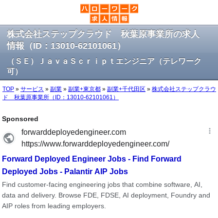
株式会社ステップクラウド 秋葉原事業所の求人
情報（ID：13010-62101061）
（ＳＥ）ＪａｖａＳｃｒｉｐｔエンジニア（テレワーク
可）
TOP
»
サービス
»
副業
»
副業+東京都
»
副業+千代田区
»
株式会社ステップクラウ
ド 秋葉原事業所（ID：13010-62101061）