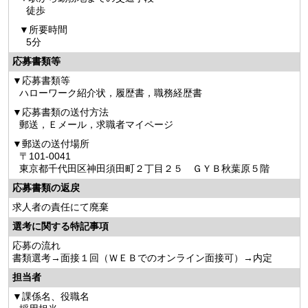
徒歩
所要時間
5分
応募書類等
応募書類等
ハローワーク紹介状，履歴書，職務経歴書
応募書類の送付方法
郵送，Ｅメール，求職者マイページ
郵送の送付場所
〒101-0041
東京都千代田区神田須田町２丁目２５ ＧＹＢ秋葉原５階
応募書類の返戻
求人者の責任にて廃棄
選考に関する特記事項
応募の流れ
書類選考→面接１回（ＷＥＢでのオンライン面接可）→内定
担当者
課係名、役職名