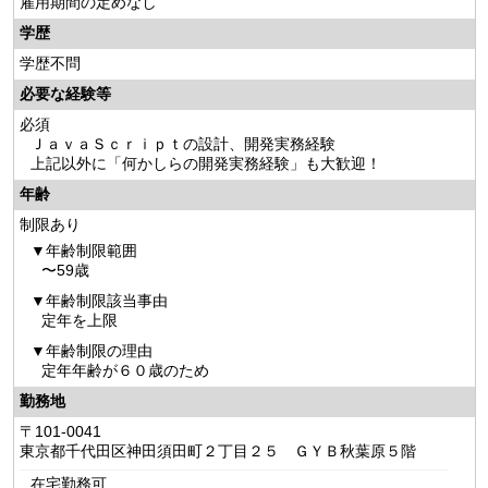
雇用期間の定めなし
学歴
学歴不問
必要な経験等
必須
ＪａｖａＳｃｒｉｐｔの設計、開発実務経験
上記以外に「何かしらの開発実務経験」も大歓迎！
年齢
制限あり
年齢制限範囲
〜59歳
年齢制限該当事由
定年を上限
年齢制限の理由
定年年齢が６０歳のため
勤務地
〒101-0041
東京都千代田区神田須田町２丁目２５ ＧＹＢ秋葉原５階
在宅勤務可