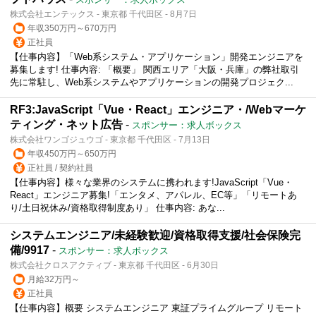
株式会社エンテックス - 東京都 千代田区 - 8月7日
年収350万円～670万円
正社員
【仕事内容】「Web系システム・アプリケーション」開発エンジニアを
募集します! 仕事内容: 「概要」 関西エリア「大阪・兵庫」の弊社取引
先に常駐し、Web系システムやアプリケーションの開発プロジェク...
RF3:JavaScript「Vue・React」エンジニア・/Webマーケ
ティング・ネット広告
-
スポンサー：求人ボックス
株式会社ワンゴジュウゴ - 東京都 千代田区 - 7月13日
年収450万円～650万円
正社員 / 契約社員
【仕事内容】様々な業界のシステムに携われます!JavaScript「Vue・
React」エンジニア募集!「エンタメ、アパレル、EC等」「リモートあ
り/土日祝休み/資格取得制度あり」 仕事内容: あな...
システムエンジニア/未経験歓迎/資格取得支援/社会保険完
備/9917
-
スポンサー：求人ボックス
株式会社クロスアクティブ - 東京都 千代田区 - 6月30日
月給32万円～
正社員
【仕事内容】概要 システムエンジニア 東証プライムグループ リモート