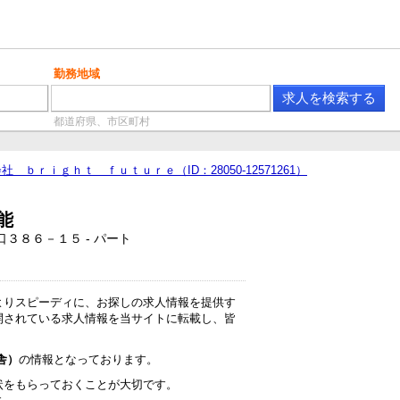
勤務地域
都道府県、市区町村
社 ｂｒｉｇｈｔ ｆｕｔｕｒｅ（ID：28050-12571261）
能
３８６－１５ - パート
よりスピーディに、お探しの求人情報を提供す
開されている求人情報を当サイトに転載し、皆
舎）
の情報となっております。
状をもらっておくことが大切です。