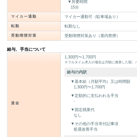
所要時間
15分
マイカー通勤
マイカー通勤可（駐車場あり）
転勤
転勤なし
受動喫煙対策
受動喫煙対策あり（屋内禁煙）
給与、手当について
1,300円〜1,700円
※フルタイム求人の場合は月額に換算した額、
給与の内訳
基本給（月額平均）又は時間額
1,300円〜1,700円
定額的に支払われる手当
-
賃金
固定残業代
なし
その他の手当等付記事項
処遇改善手当