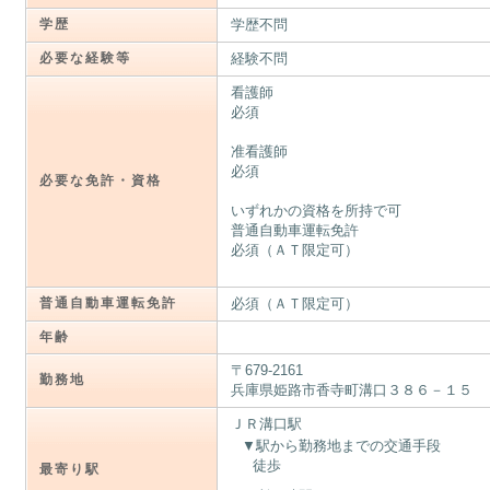
学歴
学歴不問
必要な経験等
経験不問
看護師
必須
准看護師
必須
必要な免許・資格
いずれかの資格を所持で可
普通自動車運転免許
必須（ＡＴ限定可）
普通自動車運転免許
必須（ＡＴ限定可）
年齢
〒679-2161
勤務地
兵庫県姫路市香寺町溝口３８６－１５
ＪＲ溝口駅
駅から勤務地までの交通手段
徒歩
最寄り駅