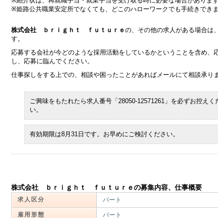
※紹介状は、再就職手当・就業手当を受け取る時に必要な場合がありま
※姫路公共職業安定所でなくても、どこのハローワークでも手続きでき
株式会社 ｂｒｉｇｈｔ ｆｕｔｕｒｅ
の、その他の求人がある場合は
す。
応募する会社が今どのような採用活動をしているかということを含め、
し、応募に臨んでください。
仕事探しをする上での、相談や困ったことがあればメールにて相談承り
ご興味をもたれたら求人番号「28050-12571261」を必ずお控えく
い。
有効期限は8月31日です。お早めにご検討ください。
株式会社 ｂｒｉｇｈｔ ｆｕｔｕｒｅの募集内容、仕事概要
求人区分
パート
雇用形態
パート