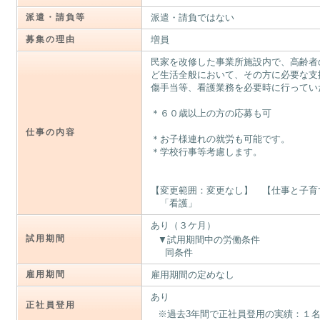
派遣・請負等
派遣・請負ではない
募集の理由
増員
民家を改修した事業所施設内で、高齢者
ど生活全般において、その方に必要な支
傷手当等、看護業務を必要時に行ってい
＊６０歳以上の方の応募も可
仕事の内容
＊お子様連れの就労も可能です。
＊学校行事等考慮します。
【変更範囲：変更なし】 【仕事と子育
「看護」
あり（３ケ月）
試用期間
試用期間中の労働条件
同条件
雇用期間
雇用期間の定めなし
あり
正社員登用
※過去3年間で正社員登用の実績：１