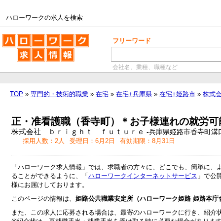
ハローワークの求人を検索
ハローワークの求人を検索
フリーワード
会社名、業種、職種など
TOP
»
専門的・技術的職業
»
在宅
»
在宅+兵庫県
»
在宅+姫路市
»
株式会
正・准看護職（香寺町）＊お子様連れの就労可
株式会社 ｂｒｉｇｈｔ ｆｕｔｕｒｅ
-兵庫県姫路市香寺町溝口
採用人数：2人
受理日：6月2日
有効期限：8月31日
「ハローワーク求人情報」では、求職者の方々に、どこでも、簡単に、
ることができるように、「
ハローワークインターネットサービス
」で公
様にお届けしております。
このページの情報は、
姫路公共職業安定所（ハローワーク姫路 姫路本庁
また、この求人に応募される場合は、最寄のハローワークに行き、紹介