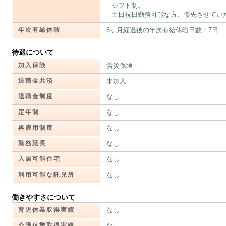
シフト制。
土日祝日勤務可能な方、優先させてい
年次有給休暇
6ヶ月経過後の年次有給休暇日数：7日
待遇について
加入保険
労災保険
退職金共済
未加入
退職金制度
なし
定年制
なし
再雇用制度
なし
勤務延長
なし
入居可能住宅
なし
利用可能な託児所
なし
働きやすさについて
育児休業取得実績
なし
介護休業取得実績
なし