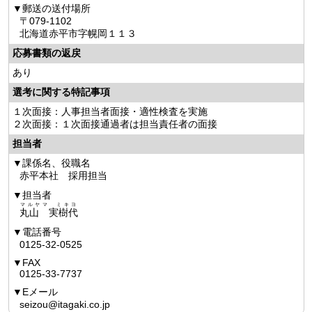
郵送の送付場所
〒079-1102
北海道赤平市字幌岡１１３
応募書類の返戻
あり
選考に関する特記事項
１次面接：人事担当者面接・適性検査を実施
２次面接：１次面接通過者は担当責任者の面接
担当者
課係名、役職名
赤平本社 採用担当
担当者
マルヤマ ミキヨ
丸山 実樹代
電話番号
0125-32-0525
FAX
0125-33-7737
Eメール
seizou@itagaki.co.jp