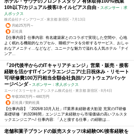
ホテル・サウナのフロントスタッフ 有休取得100%/残業
10h以下/カジュアル接客/ネイルピアス自由
-
スポンサー：求
人ボックス
株式会社ナインアワーズ - 東京都 新宿区 - 7月13日
月給25万円～
正社員
【仕事内容】仕事内容: 有名建築家とのコラボで実現した空間や、心地
よく眠れる機能的なカプセル、睡眠データを分析するサービス、おしゃ
れなアメニティ…などなど、ユニークな魅力で溢れる人気ホテル『ナイ
ンア...
「20代後半からのITキャリアチェンジ」営業・販売・接客
経験を活かすITインフラエンジニア/土日祝休み・リモート
可/研修費100万円相当全額会社負担/ソフトウェア/パッケ
ージベンダ
-
スポンサー：求人ボックス
エーバイスリーセキュアシステム株式会社 - 東京都 新宿区 - 8月4日
年収350万円～480万円
正社員 / 契約社員
【仕事内容】「2026年10月入社」IT業界未経験者大歓迎 充実のIT研修
基礎研修「約320時間」エンジニア未経験から市場価値の高いフルスタ
ックエンジニアへ! 仕事内容: 「人と接する仕事」の経験は...
老舗和菓子ブランドの販売スタッフ/未経験OK/接客経験を