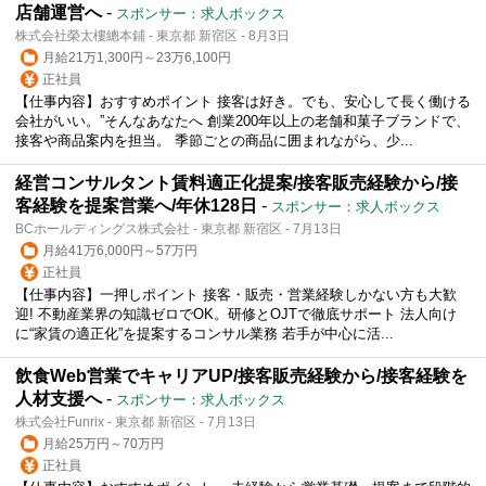
店舗運営へ
-
スポンサー：求人ボックス
株式会社榮太樓總本鋪 - 東京都 新宿区 - 8月3日
月給21万1,300円～23万6,100円
正社員
【仕事内容】おすすめポイント 接客は好き。でも、安心して長く働ける
会社がいい。”そんなあなたへ 創業200年以上の老舗和菓子ブランドで、
接客や商品案内を担当。 季節ごとの商品に囲まれながら、少...
経営コンサルタント賃料適正化提案/接客販売経験から/接
客経験を提案営業へ/年休128日
-
スポンサー：求人ボックス
BCホールディングス株式会社 - 東京都 新宿区 - 7月13日
月給41万6,000円～57万円
正社員
【仕事内容】一押しポイント 接客・販売・営業経験しかない方も大歓
迎! 不動産業界の知識ゼロでOK。研修とOJTで徹底サポート 法人向け
に“家賃の適正化”を提案するコンサル業務 若手が中心に活...
飲食Web営業でキャリアUP/接客販売経験から/接客経験を
人材支援へ
-
スポンサー：求人ボックス
株式会社Funrix - 東京都 新宿区 - 7月13日
月給25万円～70万円
正社員