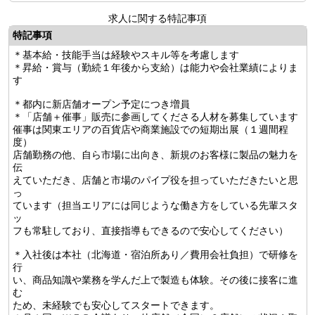
求人に関する特記事項
特記事項
＊基本給・技能手当は経験やスキル等を考慮します
＊昇給・賞与（勤続１年後から支給）は能力や会社業績によりま
す
＊都内に新店舗オープン予定につき増員
＊「店舗＋催事」販売に参画してくださる人材を募集しています
催事は関東エリアの百貨店や商業施設での短期出展（１週間程
度）
店舗勤務の他、自ら市場に出向き、新規のお客様に製品の魅力を
伝
えていただき、店舗と市場のパイプ役を担っていただきたいと思
っ
ています（担当エリアには同じような働き方をしている先輩スタ
ッ
フも常駐しており、直接指導もできるので安心してください）
＊入社後は本社（北海道・宿泊所あり／費用会社負担）で研修を
行
い、商品知識や業務を学んだ上で製造も体験。その後に接客に進
む
ため、未経験でも安心してスタートできます。