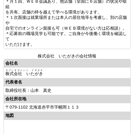
＊月１回、ＷＥＢ会議あり、他店舗（全国に６店舗）の状況や取
組
を共有。店舗の枠を越えて学べる環境があります。
＊１次面接は就業場所または本人の居住地等を考慮し、別の店舗
や
自宅でのオンライン面接も可（ＷＥＢ環境がない方は応相談）。
＊応募前の職場見学も可能です。ご自身が今後働く環境を確認し
て
いただけます。
株式会社 いたがきの会社情報
会社名
カブシキガイシャ イタガキ
株式会社 いたがき
代表者名
取締役社長：山本 真史
会社所在地
〒079-1102 北海道赤平市字幌岡１１３
地図