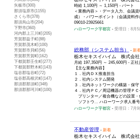
矢板市(300)
時給 1,100円 ～ 1,150円
- パート
那須塩原市(1155)
＜業務内容＞・データ入力、会議資
さくら市(378)
成）・パワーポイント（会議資料作成
那須烏山市(204)
09010-23925661
下野市(360)
ハローワーク宇都宮
-
受理日：8月5
河内郡上三川町(205)
芳賀郡益子町(88)
芳賀郡茂木町(100)
総務部（システム担当）
芳賀郡市貝町(56)
-
新
芳賀郡芳賀町(162)
栃木セキスイハイム 株式会社
下都賀郡壬生町(277)
月給 197,350円 ～ 245,600円
- 正社
下都賀郡野木町(143)
【主な業務内容】
塩谷郡塩谷町(72)
１．社内ＤＸ推進担当
塩谷郡高根沢町(147)
２．社内システム開発
那須郡那須町(348)
３．社内ネットワークの構築・保守
那須郡那珂川町(100)
４．社内ＰＣ／周辺機器の管理ＰＣ
プリンター／複合機などの設置・
ソフトウ... ハローワーク求人番号 090
ハローワーク宇都宮
-
受理日：7月9
不動産管理
-
新着
栃木セキスイハイム 株式会社