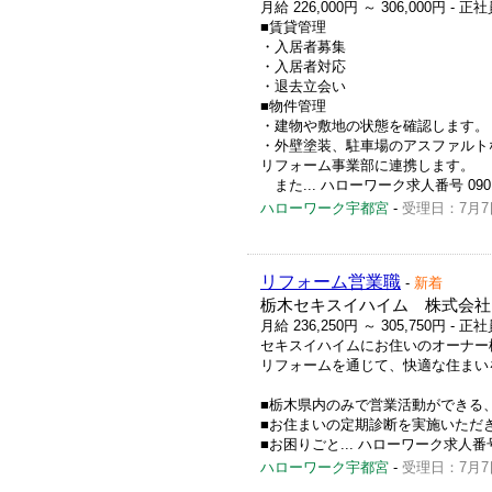
月給 226,000円 ～ 306,000円
- 正社
■賃貸管理
・入居者募集
・入居者対応
・退去立会い
■物件管理
・建物や敷地の状態を確認します。
・外壁塗装、駐車場のアスファルト
リフォーム事業部に連携します。
また... ハローワーク求人番号 09010-
ハローワーク宇都宮
-
受理日：7月7
リフォーム営業職
-
新着
栃木セキスイハイム 株式会社
月給 236,250円 ～ 305,750円
- 正社
セキスイハイムにお住いのオーナー
リフォームを通じて、快適な住まい
■栃木県内のみで営業活動ができる
■お住まいの定期診断を実施いただ
■お困りごと... ハローワーク求人番号 09
ハローワーク宇都宮
-
受理日：7月7