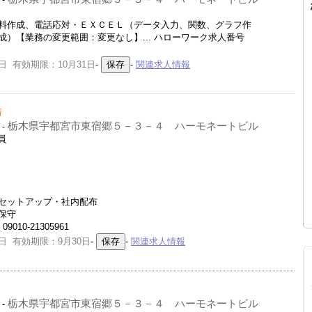
料作成、電話応対・ＥＸＣＥＬ（データ入力、関数、グラフ作
）【業務の変更範囲：変更なし】... ハローワーク求人番号
日 有効期限：10月31日
-
-
関連求人情報
着
栃木県宇都宮市東宿郷５－３－４ ハーモネートビル
-
員
セットアップ・社内配布
保守
10-21305961
日 有効期限：9月30日
-
-
関連求人情報
栃木県宇都宮市東宿郷５－３－４ ハーモネートビル
-