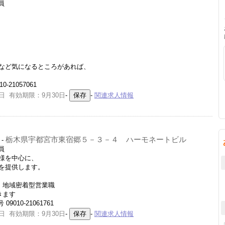
員
など気になるところがあれば、
21057061
日 有効期限：9月30日
-
-
関連求人情報
栃木県宇都宮市東宿郷５－３－４ ハーモネートビル
-
員
様を中心に、
を提供します。
、地域密着型営業職
きます
010-21061761
日 有効期限：9月30日
-
-
関連求人情報