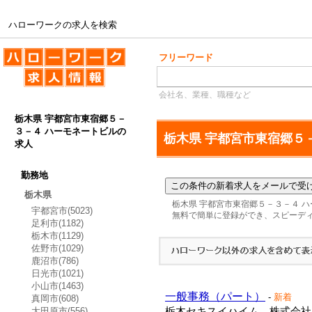
ハローワークの求人を検索
ハローワークの求人を検索
フリーワード
会社名、業種、職種など
栃木県 宇都宮市東宿郷５－
３－４ ハーモネートビルの
求人
勤務地
栃木県
栃木県 宇都宮市東宿郷５－３－４ 
宇都宮市(5023)
無料で簡単に登録ができ、スピーデ
足利市(1182)
栃木市(1129)
佐野市(1029)
鹿沼市(786)
日光市(1021)
小山市(1463)
一般事務（パート）
-
新着
真岡市(608)
大田原市(556)
栃木セキスイハイム 株式会社