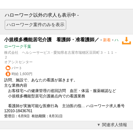
ハローワーク以外の求人も表示中 -
小規模多機能居宅介護 看護師・准看護師／
-
-
新着
ハ
ローワーク千葉
株式会社 ヘルシーサービス - 愛知県名古屋市瑞穂区豆田町３－１１－
２
オアシスセンター
パート
時給 1,600円
訪問、施設で、あなたの看護が届きます。
主な業務内容
お客様宅への健康管理の巡回訪問 血圧・体温・服薬確認など
小規模多機能型居宅介護拠点内での看護業務
看護師が実施可能な医療行為 主治医の指... ハローワーク求人番号
12010-18436761
受理日：6月9日 有効期限：8月31日
関連求人情報