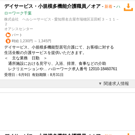
デイサービス・小規模多機能介護職員／オア
-
-
新着
ハ
ローワーク千葉
株式会社 ヘルシーサービス - 愛知県名古屋市瑞穂区豆田町３－１１－
２
オアシスセンター
パート
時給 1,230円 ～ 1,345円
デイサービス、小規模多機能型居宅介護にて、お客様に対する
生活全般の介護サービスを提供いただきます。
＜ 主な業務 日勤 ＞
通所施設における見守り、入浴、排泄、食事などの介助
レクリエーションや... ハローワーク求人番号 12010-18460761
受理日：6月9日 有効期限：8月31日
関連求人情報