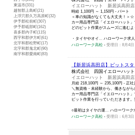
東温市(331)
イエローハット 新居浜高田店
越智郡上島町(21)
時給 1,100円 ～ 1,150円
- パート
上浮穴郡久万高原町(32)
＜車の知識がなくても大丈夫！＞☆
伊予郡松前町(307)
カー用品専門店「イエローハット」
伊予郡砥部町(162)
どのピット作業がスムーズに進むよ
喜多郡内子町(115)
西宇和郡伊方町(61)
・タイヤやオイ... ハローワーク求人番号 
北宇和郡松野町(17)
ハローワーク高松
-
受理日：8月4日
北宇和郡鬼北町(90)
南宇和郡愛南町(83)
【新居浜高田店】ピットスタ
株式会社 四国イエローハット
イエローハット 新居浜高田店
月給 218,100円 ～ 235,100円
- 正社
＼無資格・未経験から、働きながら
カー用品専門店「イエローハット」
ピット作業を行っていただきます。
○最初はタイヤの運... ハローワーク求人番
ハローワーク高松
-
受理日：6月3日