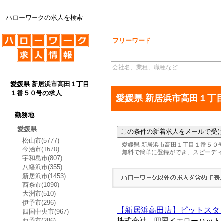
ハローワークの求人を検索
ハローワークの求人を検索
フリーワード
会社名、業種、職種など
愛媛県 新居浜市高田１丁目
１番５０号の求人
愛媛県 新居浜市高田１丁
勤務地
愛媛県
松山市(5777)
愛媛県 新居浜市高田１丁目１番５０
今治市(1670)
無料で簡単に登録ができ、スピーデ
宇和島市(807)
八幡浜市(355)
新居浜市(1453)
西条市(1090)
大洲市(510)
伊予市(296)
【新居浜高田店】ピットスタ
四国中央市(967)
西予市(286)
株式会社 四国イエローハット