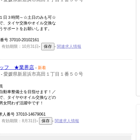
１日３時間～☆土日のみも可☆
で、タイヤ交換やオイル交換な
うサポートをお願いします。
37010-20102161
 有効期限：10月31日
-
-
関連求人情報
ッフ ★業界店
-
新着
愛媛県新居浜市高田１丁目１番５０号
-
員
自動車整備士を目指せます！／
で、タイヤやオイル交換などの
男女問わず活躍中です！
号 37010-14679061
 有効期限：8月31日
-
-
関連求人情報