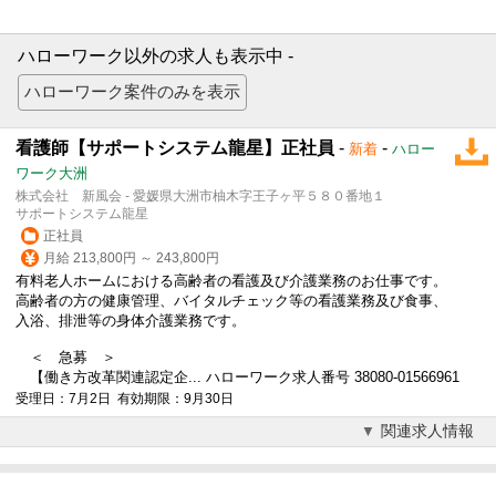
ハローワーク以外の求人も表示中 -
看護師【サポートシステム龍星】正社員
-
-
新着
ハロー
ワーク大洲
株式会社 新風会 - 愛媛県大洲市柚木字王子ヶ平５８０番地１
サポートシステム龍星
正社員
月給 213,800円 ～ 243,800円
有料老人ホームにおける高齢者の看護及び介護業務のお仕事です。
高齢者の方の健康管理、バイタルチェック等の看護業務及び食事、
入浴、排泄等の身体介護業務です。
＜ 急募 ＞
【働き方改革関連認定企... ハローワーク求人番号 38080-01566961
受理日：7月2日 有効期限：9月30日
関連求人情報