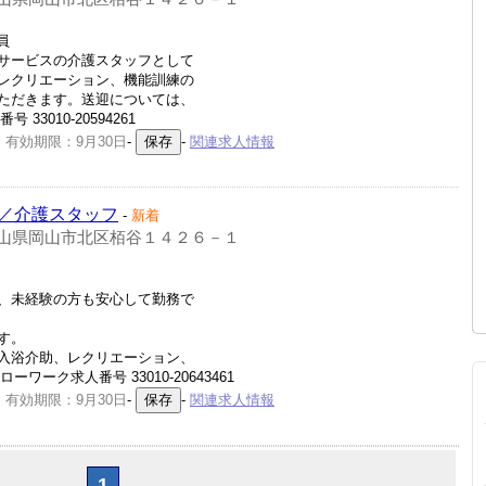
員
サービスの介護スタッフとして
レクリエーション、機能訓練の
ただきます。送迎については、
33010-20594261
 有効期限：9月30日
-
-
関連求人情報
／介護スタッフ
-
新着
山県岡山市北区栢谷１４２６－１
、未経験の方も安心して勤務で
す。
入浴介助、レクリエーション、
ワーク求人番号 33010-20643461
 有効期限：9月30日
-
-
関連求人情報
1