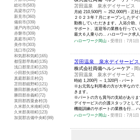
総社市(583)
苫田温泉 泉水デイサービス
高梁市(277)
月給 210,500円 ～ 252,000円
- 正社
新見市(360)
２０２３年７月にオープンしたデイ
備前市(339)
勤務していただきます。入浴介助、
瀬戸内市(334)
サポート、送迎等の業務を行ってい
赤磐市(309)
最大６人乗りの... ハローワーク求人番号 
真庭市(407)
ハローワーク岡山
-
受理日：7月1日
美作市(303)
浅口市(229)
和気郡和気町(165)
都窪郡早島町(135)
苫田温泉 泉水デイサービス
浅口郡里庄町(120)
株式会社両備ヘルシーケア
岡
-
小田郡矢掛町(153)
苫田温泉 泉水デイサービス
真庭郡新庄村(2)
時給 1,200円 ～ 1,320円
- パート
苫田郡鏡野町(121)
※お元気な利用者の方が大半なので
勝田郡勝央町(175)
きます。
勝田郡奈義町(72)
※パートの方も賞与の支給がありま
英田郡西粟倉村(3)
デイサービスの介護スタッフとして
久米郡久米南町(43)
機能訓練のサポートの業務を行... ハロー
久米郡美咲町(123)
ハローワーク岡山
-
受理日：7月1日
加賀郡吉備中央町(99)