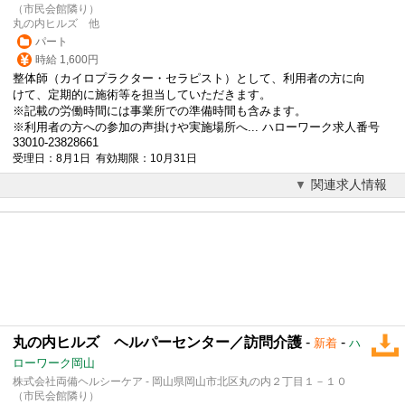
（市民会館隣り）
丸の内ヒルズ 他
パート
時給 1,600円
整体師（カイロプラクター・セラピスト）として、利用者の方に向
けて、定期的に施術等を担当していただきます。
※記載の労働時間には事業所での準備時間も含みます。
※利用者の方への参加の声掛けや実施場所へ... ハローワーク求人番号
33010-23828661
受理日：8月1日 有効期限：10月31日
関連求人情報
丸の内ヒルズ ヘルパーセンター／訪問介護
-
-
新着
ハ
ローワーク岡山
株式会社両備ヘルシーケア - 岡山県岡山市北区丸の内２丁目１－１０
（市民会館隣り）