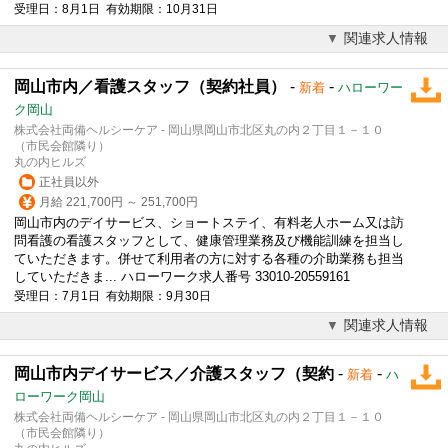
受理日：8月1日 有効期限：10月31日
関連求人情報
岡山市内／看護スタッフ（契約社員）
-
-
新着
ハローワー
ク岡山
株式会社両備ヘルシーケア - 岡山県岡山市北区丸の内２丁目１－１０
（市民会館隣り）
丸の内ヒルズ
正社員以外
月給 221,700円 ～ 251,700円
岡山市内のデイサービス、ショートステイ、有料老人ホーム又は訪
問看護の看護スタッフとして、健康管理業務及び機能訓練を担当し
ていただきます。併せて利用者の方に対する各種の介助業務も担当
していただきま... ハローワーク求人番号 33010-20559161
受理日：7月1日 有効期限：9月30日
関連求人情報
岡山市内デイサービス／介護スタッフ（契約
-
-
新着
ハ
ローワーク岡山
株式会社両備ヘルシーケア - 岡山県岡山市北区丸の内２丁目１－１０
（市民会館隣り）