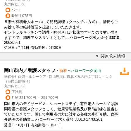
丸の内ヒルズ
パート
時給 1,075円
５階の有料老人ホームにて簡易調理（クックチル方式）、清掃やご
み捨て等の維持管理を担当していただきます。
セントラルキッチンで調理・味付された状態ですべての食材が届き
ますので、調理アシスタントとして... ハローワーク求人番号 33010-
20629861
受理日：7月1日 有効期限：9月30日
関連求人情報
岡山市内／看護スタッフ
-
-
新着
ハローワーク岡山
株式会社両備ヘルシーケア - 岡山県岡山市北区丸の内２丁目１－１０
（市民会館隣り）
丸の内ヒルズ
正社員
月給 221,700円 ～ 251,700円
岡山市内のデイサービス、ショートステイ、有料老人ホーム又は訪
問看護の看護スタッフとして、健康管理業務及び機能訓練を担当し
ていただきます。併せて利用者の方に対する各種の歩行介助、食事
介助等の介助業... ハローワーク求人番号 33010-17708261
受理日：6月1日 有効期限：8月31日