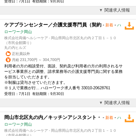
受理日：7月1日 有効期限：9月30日
関連求人情報
ケアプランセンター／介護支援専門員（契約
-
-
新着
ハ
ローワーク岡山
株式会社両備ヘルシーケア - 岡山県岡山市北区丸の内２丁目１－１０
（市民会館隣り）
丸の内ヒルズ
正社員以外
月給 231,700円 ～ 304,700円
利用者の方の相談受付、面談、契約及び利用者の方の利用されるサ
ービス事業所との調整、請求業務等の介護支援専門員に関する業務
を担当していただきます。
※制服は貸与させていただきます。
※１人で業務が行... ハローワーク求人番号 33010-20628761
受理日：7月1日 有効期限：9月30日
関連求人情報
岡山市北区丸の内／キッチンアシスタント・
-
-
新着
ハ
ローワーク岡山
株式会社両備ヘルシーケア - 岡山県岡山市北区丸の内２丁目１－１０
（市民会館隣り）