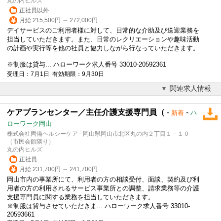
丸の内ヒルズ
正社員以外
月給 215,500円 ～ 272,000円
デイサービスのご利用者様に対して、日常的な介助及び送迎業務を
担当していただきます。また、日常のレクリエーションや趣味活動
の計画や実行等を他の社員と協力しながら行なっていただきます。
※制服は貸与... ハローワーク求人番号 33010-20592361
受理日：7月1日 有効期限：9月30日
関連求人情報
ケアプランセンター／主任介護支援専門員（
-
-
新着
ハ
ローワーク岡山
株式会社両備ヘルシーケア - 岡山県岡山市北区丸の内２丁目１－１０
（市民会館隣り）
丸の内ヒルズ
正社員
月給 231,700円 ～ 241,700円
岡山市内の事業所にて、利用者の方の相談受付、面談、契約及び利
用者の方の利用されるサービス事業所との調整、請求業務等の介護
支援専門員に関する業務を担当していただきます。
※制服は貸与させていただきま... ハローワーク求人番号 33010-
20593661