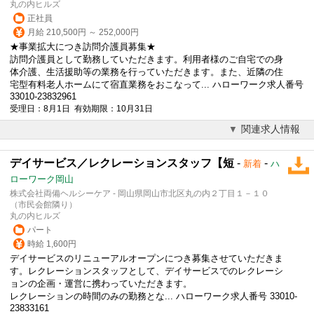
丸の内ヒルズ
正社員
月給 210,500円 ～ 252,000円
★事業拡大につき訪問介護員募集★
訪問介護員として勤務していただきます。利用者様のご自宅での身
体介護、生活援助等の業務を行っていただきます。また、近隣の住
宅型有料老人ホームにて宿直業務をおこなって... ハローワーク求人番号
33010-23832961
受理日：8月1日 有効期限：10月31日
関連求人情報
デイサービス／レクレーションスタッフ【短
-
-
新着
ハ
ローワーク岡山
株式会社両備ヘルシーケア - 岡山県岡山市北区丸の内２丁目１－１０
（市民会館隣り）
丸の内ヒルズ
パート
時給 1,600円
デイサービスのリニューアルオープンにつき募集させていただきま
す。レクレーションスタッフとして、デイサービスでのレクレーシ
ョンの企画・運営に携わっていただきます。
レクレーションの時間のみの勤務とな... ハローワーク求人番号 33010-
23833161