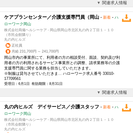
関連求人情報
ケアプランセンター／介護支援専門員（岡山
-
-
新着
ハ
ローワーク岡山
株式会社両備ヘルシーケア - 岡山県岡山市北区丸の内２丁目１－１０
（市民会館隣り）
丸の内ヒルズ
正社員
月給 231,700円 ～ 241,700円
岡山市内の事業所にて、利用者の方の相談受付、面談、契約及び利
用者の方の利用されるサービス事業所との調整、請求業務等の介護
支援専門員に関する業務を担当していただきます。
※制服は貸与させていただきま... ハローワーク求人番号 33010-
17709561
受理日：6月1日 有効期限：8月31日
関連求人情報
丸の内ヒルズ デイサービス／介護スタッフ
-
-
新着
ハ
ローワーク岡山
株式会社両備ヘルシーケア - 岡山県岡山市北区丸の内２丁目１－１０
（市民会館隣り）
丸の内ヒルズ