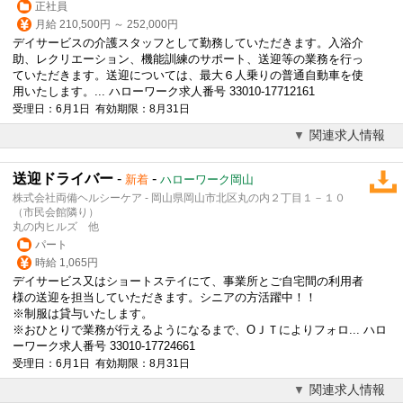
正社員
月給 210,500円 ～ 252,000円
デイサービスの介護スタッフとして勤務していただきます。入浴介
助、レクリエーション、機能訓練のサポート、送迎等の業務を行っ
ていただきます。送迎については、最大６人乗りの普通自動車を使
用いたします。... ハローワーク求人番号 33010-17712161
受理日：6月1日 有効期限：8月31日
関連求人情報
送迎ドライバー
-
-
新着
ハローワーク岡山
株式会社両備ヘルシーケア - 岡山県岡山市北区丸の内２丁目１－１０
（市民会館隣り）
丸の内ヒルズ 他
パート
時給 1,065円
デイサービス又はショートステイにて、事業所とご自宅間の利用者
様の送迎を担当していただきます。シニアの方活躍中！！
※制服は貸与いたします。
※おひとりで業務が行えるようになるまで、ОＪＴによりフォロ... ハロ
ーワーク求人番号 33010-17724661
受理日：6月1日 有効期限：8月31日
関連求人情報