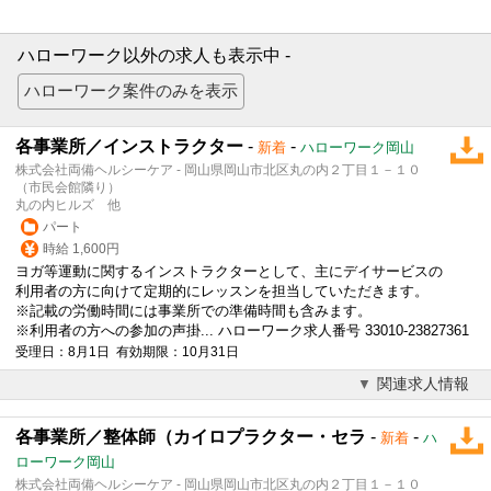
ハローワーク以外の求人も表示中 -
各事業所／インストラクター
-
-
新着
ハローワーク岡山
株式会社両備ヘルシーケア - 岡山県岡山市北区丸の内２丁目１－１０
（市民会館隣り）
丸の内ヒルズ 他
パート
時給 1,600円
ヨガ等運動に関するインストラクターとして、主にデイサービスの
利用者の方に向けて定期的にレッスンを担当していただきます。
※記載の労働時間には事業所での準備時間も含みます。
※利用者の方への参加の声掛... ハローワーク求人番号 33010-23827361
受理日：8月1日 有効期限：10月31日
関連求人情報
各事業所／整体師（カイロプラクター・セラ
-
-
新着
ハ
ローワーク岡山
株式会社両備ヘルシーケア - 岡山県岡山市北区丸の内２丁目１－１０