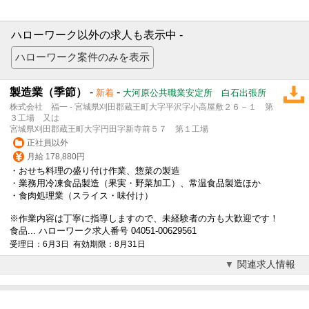
ハローワーク以外の求人も表示中 -
製造業（季節）
-
-
新着
大河原公共職業安定所 白石出張所
株式会社 福一 - 宮城県刈田郡蔵王町大字平沢字小高屋敷２６－１ 第
３工場 又は
宮城県刈田郡蔵王町大字円田字新寺前５７ 第１工場
正社員以外
月給 178,880円
・おせち料理の盛り付け作業、惣菜の製造
・業務用冷凍食品製造（果実・野菜加工）、常温食品製造ほか
・食肉処理業（スライス・味付け）
※作業内容は丁寧に指導しますので、未経験者の方も大歓迎です！
食品... ハローワーク求人番号 04051-00629561
受理日：6月3日 有効期限：8月31日
関連求人情報