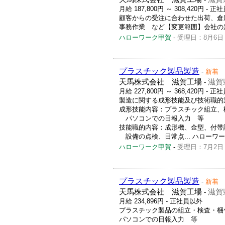
月給 187,800円 ～ 308,420円
- 正社
顧客からの受注に合わせた出荷、倉
事務作業 など【変更範囲】会社の定める業
ハローワーク甲賀
-
受理日：8月6日
プラスチック製品製造
-
新着
天馬株式会社 滋賀工場
滋賀
-
月給 227,800円 ～ 368,420円
- 正社
製造に関する成形技能及び技術職的
成形技能内容：プラスチック組立、
パソコンでの日報入力 等
技能職的内容：成形機、金型、付帯
設備の点検、日常点... ハローワーク求人
ハローワーク甲賀
-
受理日：7月2日
プラスチック製品製造
-
新着
天馬株式会社 滋賀工場
滋賀
-
月給 234,896円
- 正社員以外
プラスチック製品の組立・検査・梱
パソコンでの日報入力 等