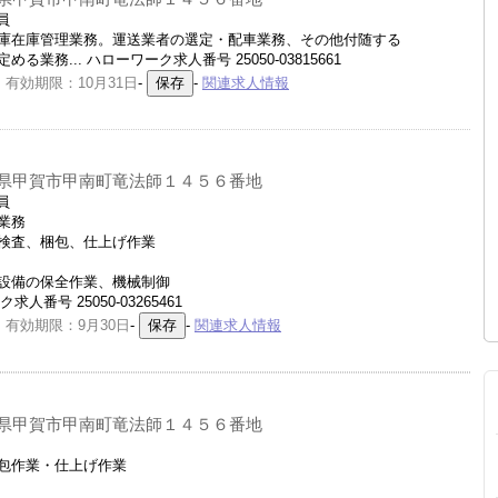
員
庫在庫管理業務。運送業者の選定・配車業務、その他付随する
務... ハローワーク求人番号 25050-03815661
 有効期限：10月31日
-
-
関連求人情報
県甲賀市甲南町竜法師１４５６番地
員
業務
検査、梱包、仕上げ作業
設備の保全作業、機械制御
番号 25050-03265461
 有効期限：9月30日
-
-
関連求人情報
県甲賀市甲南町竜法師１４５６番地
包作業・仕上げ作業