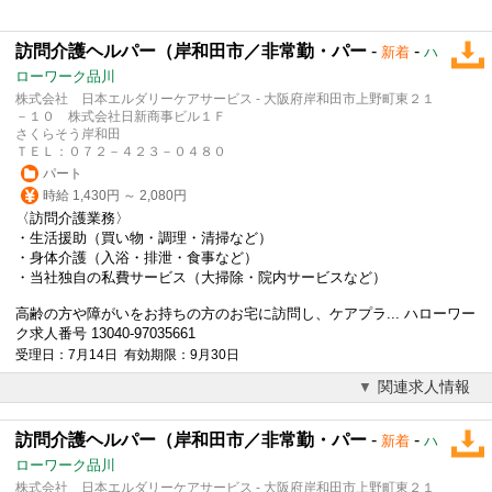
訪問介護ヘルパー（岸和田市／非常勤・パー
-
-
新着
ハ
ローワーク品川
株式会社 日本エルダリーケアサービス - 大阪府岸和田市上野町東２１
－１０ 株式会社日新商事ビル１Ｆ
さくらそう岸和田
ＴＥＬ：０７２－４２３－０４８０
パート
時給 1,430円 ～ 2,080円
〈訪問介護業務〉
・生活援助（買い物・調理・清掃など）
・身体介護（入浴・排泄・食事など）
・当社独自の私費サービス（大掃除・院内サービスなど）
高齢の方や障がいをお持ちの方のお宅に訪問し、ケアプラ... ハローワー
ク求人番号 13040-97035661
受理日：7月14日 有効期限：9月30日
関連求人情報
訪問介護ヘルパー（岸和田市／非常勤・パー
-
-
新着
ハ
ローワーク品川
株式会社 日本エルダリーケアサービス - 大阪府岸和田市上野町東２１