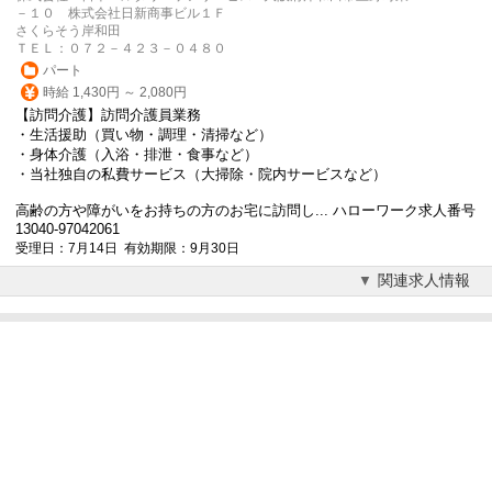
－１０ 株式会社日新商事ビル１Ｆ
さくらそう岸和田
ＴＥＬ：０７２－４２３－０４８０
パート
時給 1,430円 ～ 2,080円
【訪問介護】訪問介護員業務
・生活援助（買い物・調理・清掃など）
・身体介護（入浴・排泄・食事など）
・当社独自の私費サービス（大掃除・院内サービスなど）
高齢の方や障がいをお持ちの方のお宅に訪問し... ハローワーク求人番号
13040-97042061
受理日：7月14日 有効期限：9月30日
関連求人情報