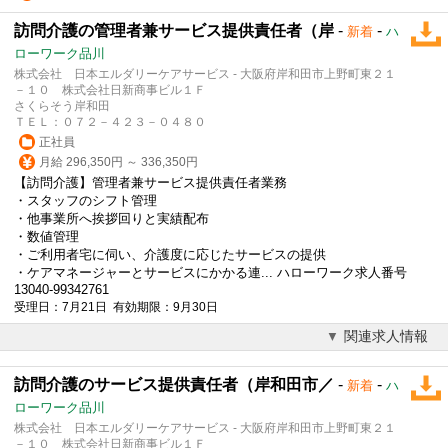
訪問介護の管理者兼サービス提供責任者（岸
-
-
新着
ハ
ローワーク品川
株式会社 日本エルダリーケアサービス - 大阪府岸和田市上野町東２１
－１０ 株式会社日新商事ビル１Ｆ
さくらそう岸和田
ＴＥＬ：０７２－４２３－０４８０
正社員
月給 296,350円 ～ 336,350円
【訪問介護】管理者兼サービス提供責任者業務
・スタッフのシフト管理
・他事業所へ挨拶回りと実績配布
・数値管理
・ご利用者宅に伺い、介護度に応じたサービスの提供
・ケアマネージャーとサービスにかかる連... ハローワーク求人番号
13040-99342761
受理日：7月21日 有効期限：9月30日
関連求人情報
訪問介護のサービス提供責任者（岸和田市／
-
-
新着
ハ
ローワーク品川
株式会社 日本エルダリーケアサービス - 大阪府岸和田市上野町東２１
－１０ 株式会社日新商事ビル１Ｆ