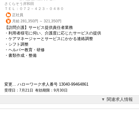
さくらそう岸和田
ＴＥＬ：０７２－４２３－０４８０
正社員
月給 281,350円 ～ 321,350円
【訪問介護】サービス提供責任者業務
・利用者様宅に伺い、介護度に応じたサービスの提供
・ケアマネージャーとサービスにかかる連絡調整
・シフト調整
・ヘルパー教育・研修
・書類作成・整備
変更... ハローワーク求人番号 13040-99464861
受理日：7月21日 有効期限：9月30日
関連求人情報