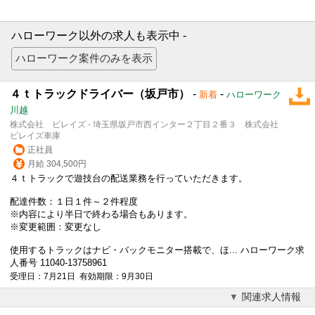
ハローワーク以外の求人も表示中 -
４ｔトラックドライバー（坂戸市）
-
-
新着
ハローワーク
川越
株式会社 ビレイズ - 埼玉県坂戸市西インター２丁目２番３ 株式会社
ビレイズ車庫
正社員
月給 304,500円
４ｔトラックで遊技台の配送業務を行っていただきます。
配達件数：１日１件～２件程度
※内容により半日で終わる場合もあります。
※変更範囲：変更なし
使用するトラックはナビ・バックモニター搭載で、ほ... ハローワーク求
人番号 11040-13758961
受理日：7月21日 有効期限：9月30日
関連求人情報