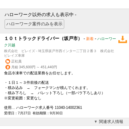
ハローワーク以外の求人も表示中 -
１０ｔトラックドライバー（坂戸市）
-
-
新着
ハローワー
ク川越
株式会社 ビレイズ - 埼玉県坂戸市西インター二丁目２番３ 株式会社
ビレイズ車庫
正社員
月給 345,600円 ～ 451,440円
食品冷凍車での配送業務をお任せします。
・１日１～３件前後の配送
・積み込み → フォークマンが積んでくれます。
・積み下ろし → パレット下ろし（一部バラ下ろしあり）
※変更範囲：変更なし
使用... ハローワーク求人番号 11040-14002361
受理日：7月27日 有効期限：9月30日
関連求人情報