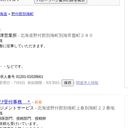
海道
»
野付郡別海町
着
津営業所
北海道野付郡別海町別海常盤町２８０
-
員
般に従事していただきます。
・・などです。
号 01201-01028661
受理日：7月6日 有効期限：9月30日
-
-
関連求人情報
び受付事務 ＊
-
新着
ジメントサービス
北海道野付郡別海町上春別旭町２２番地
-
員
獣医部門、授精部門、授精卵
依頼も受けいています。