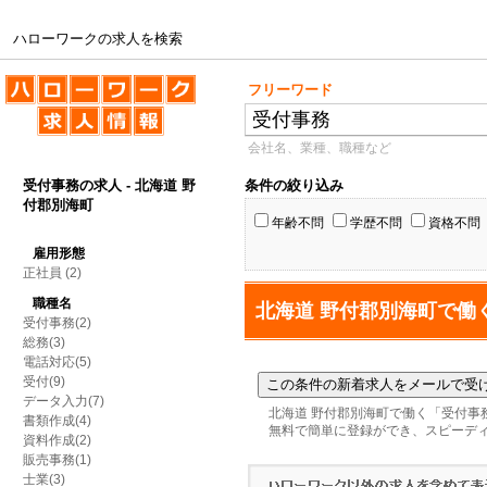
ハローワークの求人を検索
ハローワークの求人を検索
フリーワード
会社名、業種、職種など
受付事務の求人 - 北海道 野
条件の絞り込み
付郡別海町
年齢不問
学歴不問
資格不問
雇用形態
正社員
(2)
職種名
北海道 野付郡別海町で働
受付事務(2)
総務(3)
電話対応(5)
受付(9)
データ入力(7)
北海道 野付郡別海町で働く「受付事
書類作成(4)
無料で簡単に登録ができ、スピーデ
資料作成(2)
販売事務(1)
士業(3)