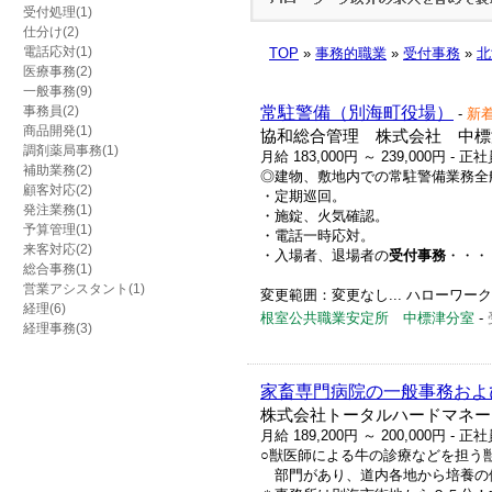
受付処理(1)
仕分け(2)
電話応対(1)
TOP
»
事務的職業
»
受付事務
»
北
医療事務(2)
一般事務(9)
事務員(2)
常駐警備（別海町役場）
-
新
商品開発(1)
協和総合管理 株式会社 中標
調剤薬局事務(1)
月給 183,000円 ～ 239,000円
- 正社
補助業務(2)
◎建物、敷地内での常駐警備業務全
顧客対応(2)
・定期巡回。
発注業務(1)
・施錠、火気確認。
予算管理(1)
・電話一時応対。
来客対応(2)
・入場者、退場者の
受付事務
・・・
総合事務(1)
営業アシスタント(1)
変更範囲：変更なし... ハローワーク求人番
経理(6)
根室公共職業安定所 中標津分室
-
経理事務(3)
家畜専門病院の一般事務およ
株式会社トータルハードマネー
月給 189,200円 ～ 200,000円
- 正社
○獣医師による牛の診療などを担う
部門があり、道内各地から培養の