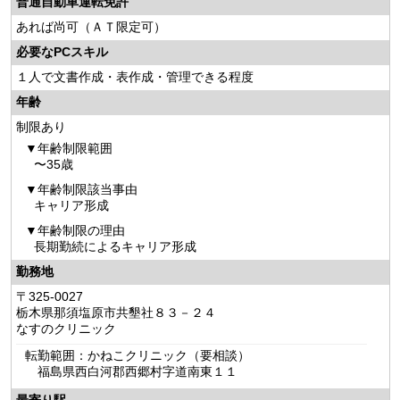
普通自動車運転免許
あれば尚可（ＡＴ限定可）
必要なPCスキル
１人で文書作成・表作成・管理できる程度
年齢
制限あり
年齢制限範囲
〜35歳
年齢制限該当事由
キャリア形成
年齢制限の理由
長期勤続によるキャリア形成
勤務地
〒325-0027
栃木県那須塩原市共墾社８３－２４
なすのクリニック
転勤範囲：かねこクリニック（要相談）
福島県西白河郡西郷村字道南東１１