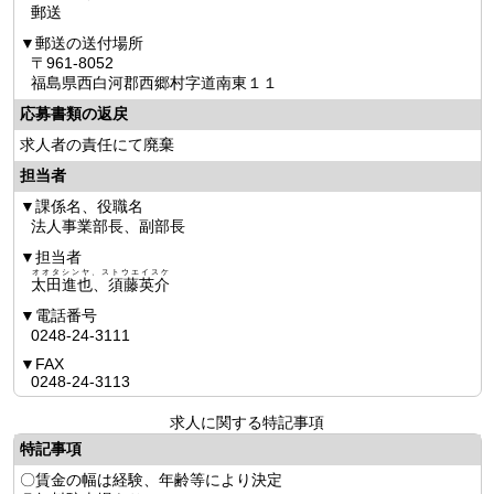
郵送
郵送の送付場所
〒961-8052
福島県西白河郡西郷村字道南東１１
応募書類の返戻
求人者の責任にて廃棄
担当者
課係名、役職名
法人事業部長、副部長
担当者
オオタシンヤ、ストウエイスケ
太田進也、須藤英介
電話番号
0248-24-3111
FAX
0248-24-3113
求人に関する特記事項
特記事項
〇賃金の幅は経験、年齢等により決定