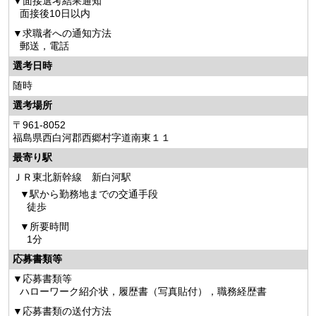
面接選考結果通知
面接後10日以内
求職者への通知方法
郵送，電話
選考日時
随時
選考場所
〒961-8052
福島県西白河郡西郷村字道南東１１
最寄り駅
ＪＲ東北新幹線 新白河駅
駅から勤務地までの交通手段
徒歩
所要時間
1分
応募書類等
応募書類等
ハローワーク紹介状，履歴書（写真貼付），職務経歴書
応募書類の送付方法