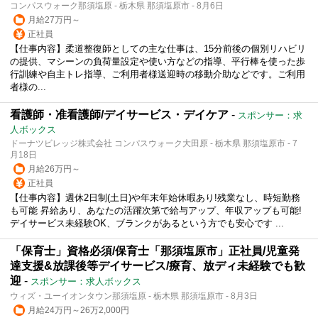
コンパスウォーク那須塩原 - 栃木県 那須塩原市 - 8月6日
月給27万円～
正社員
【仕事内容】柔道整復師としての主な仕事は、15分前後の個別リハビリ
の提供、マシーンの負荷量設定や使い方などの指導、平行棒を使った歩
行訓練や自主トレ指導、ご利用者様送迎時の移動介助などです。ご利用
者様の...
看護師・准看護師/デイサービス・デイケア
-
スポンサー：求
人ボックス
ドーナツビレッジ株式会社 コンパスウォーク大田原 - 栃木県 那須塩原市 - 7
月18日
月給26万円～
正社員
【仕事内容】週休2日制(土日)や年末年始休暇あり!残業なし、時短勤務
も可能 昇給あり、あなたの活躍次第で給与アップ、年収アップも可能!
デイサービス未経験OK、ブランクがあるという方でも安心です ...
「保育士」資格必須/保育士「那須塩原市」正社員/児童発
達支援&放課後等デイサービス/療育、放ディ未経験でも歓
迎
-
スポンサー：求人ボックス
ウィズ・ユーイオンタウン那須塩原 - 栃木県 那須塩原市 - 8月3日
月給24万円～26万2,000円