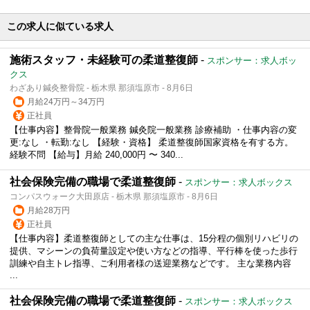
この求人に似ている求人
施術スタッフ・未経験可の柔道整復師
-
スポンサー：求人ボッ
クス
わざあり鍼灸整骨院 - 栃木県 那須塩原市 - 8月6日
月給24万円～34万円
正社員
【仕事内容】整骨院一般業務 鍼灸院一般業務 診療補助 ・仕事内容の変
更:なし ・転勤:なし 【経験・資格】 柔道整復師国家資格を有する方。
経験不問 【給与】月給 240,000円 〜 340...
社会保険完備の職場で柔道整復師
-
スポンサー：求人ボックス
コンパスウォーク大田原店 - 栃木県 那須塩原市 - 8月6日
月給28万円
正社員
【仕事内容】柔道整復師としての主な仕事は、15分程の個別リハビリの
提供、マシーンの負荷量設定や使い方などの指導、平行棒を使った歩行
訓練や自主トレ指導、ご利用者様の送迎業務などです。 主な業務内容
...
社会保険完備の職場で柔道整復師
-
スポンサー：求人ボックス