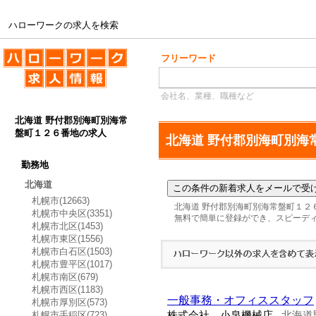
ハローワークの求人を検索
ハローワークの求人を検索
フリーワード
会社名、業種、職種など
北海道 野付郡別海町別海常
盤町１２６番地の求人
北海道 野付郡別海町別海
勤務地
北海道
札幌市(12663)
北海道 野付郡別海町別海常盤町１２
札幌市中央区(3351)
無料で簡単に登録ができ、スピーデ
札幌市北区(1453)
札幌市東区(1556)
札幌市白石区(1503)
札幌市豊平区(1017)
札幌市南区(679)
札幌市西区(1183)
一般事務・オフィススタッフ
札幌市厚別区(573)
札幌市手稲区(723)
株式会社 小泉機械店
北海道
-