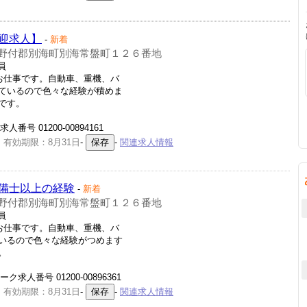
迎求人】
-
新着
野付郡別海町別海常盤町１２６番地
員
お仕事です。自動車、重機、バ
ているので色々な経験が積めま
です。
号 01200-00894161
 有効期限：8月31日
-
-
関連求人情報
備士以上の経験
-
新着
野付郡別海町別海常盤町１２６番地
員
お仕事です。自動車、重機、バ
いるので色々な経験がつめます
。
求人番号 01200-00896361
 有効期限：8月31日
-
-
関連求人情報