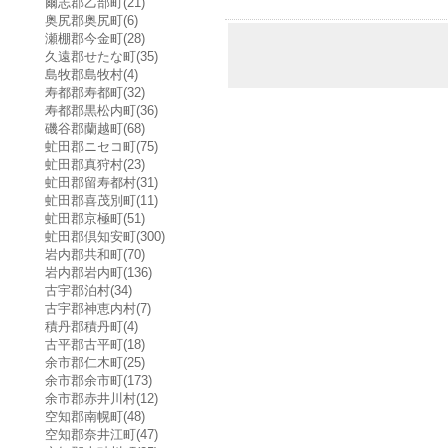
爾志郡乙部町(21)
奥尻郡奥尻町(6)
瀬棚郡今金町(28)
久遠郡せたな町(35)
島牧郡島牧村(4)
寿都郡寿都町(32)
寿都郡黒松内町(36)
磯谷郡蘭越町(68)
虻田郡ニセコ町(75)
虻田郡真狩村(23)
虻田郡留寿都村(31)
虻田郡喜茂別町(11)
虻田郡京極町(51)
虻田郡倶知安町(300)
岩内郡共和町(70)
岩内郡岩内町(136)
古宇郡泊村(34)
古宇郡神恵内村(7)
積丹郡積丹町(4)
古平郡古平町(18)
余市郡仁木町(25)
余市郡余市町(173)
余市郡赤井川村(12)
空知郡南幌町(48)
空知郡奈井江町(47)