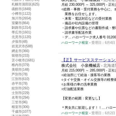
札幌市清田区(625)
月給 230,000円 ～ 325,000円
- 正社
函館市(1849)
○総務・事務・受付業務を中心に、
小樽市(1122)
業務をお任せします。
旭川市(2654)
・来客・電話対応などの受付業務
室蘭市(864)
・備品や社内設備の管理
釧路市(1314)
・請求書や伝票などの書類作成・整
帯広市(1601)
・請求書等配送作業
北見市(1120)
・デ... ハローワーク求人番号 01200-0
夕張市(48)
ハローワーク根室
-
受理日：6月4日
岩見沢市(588)
網走市(366)
留萌市(233)
【正】サービスステーション
苫小牧市(1681)
稚内市(379)
株式会社 小泉機械店
北海道
-
美唄市(148)
月給 215,000円 ～ 285,000円
- 正社
芦別市(78)
○給油所にて給油・接客等の業務
江別市(610)
○タイヤ交換・オイル交換等の軽整
赤平市(78)
○お客様の車の洗車業務
紋別市(292)
○灯油配送業務
士別市(229)
名寄市(294)
【変更の範囲：変更なし】
三笠市(96)
根室市(306)
＊男女共に歓迎します！！... ハローワー
千歳市(1077)
ハローワーク根室
-
受理日：6月2日