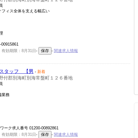
員
オフィス全体を支える幅広い
理
0915861
 有効期限：8月31日
-
-
関連求人情報
スタッフ 【男
-
新着
野付郡別海町別海常盤町１２６番地
員
備業務
ク求人番号 01200-00892861
 有効期限：8月31日
-
-
関連求人情報