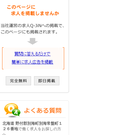
北海道 野付郡別海町別海常盤町１
２６番地
で働く求人をお探しの方
へ