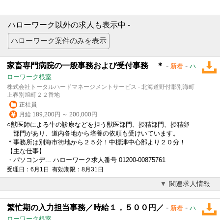
ハローワーク以外の求人も表示中 -
家畜専門病院の一般事務および受付事務 ＊
-
-
新着
ハ
ローワーク根室
株式会社トータルハードマネージメントサービス - 北海道野付郡別海町
上春別旭町２２番地
正社員
月給 189,200円 ～ 200,000円
○獣医師による牛の診療などを担う獣医部門、授精部門、授精卵
部門があり、道内各地から培養の依頼も受けいています。
＊事務所は別海市街地から２５分！中標津中心部より２０分！
【主な仕事】
・パソコンデ... ハローワーク求人番号 01200-00875761
受理日：6月1日 有効期限：8月31日
関連求人情報
繁忙期の入力担当事務／時給１，５００円／
-
-
新着
ハ
ローワーク根室