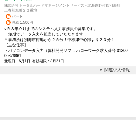
株式会社トータルハードマネージメントサービス - 北海道野付郡別海町
上春別旭町２２番地
パート
時給 1,500円
○Ｒ８年９月までのシステム入力事務員の募集です。
短期でデータ入力を担当していただきます！
＊事務所は別海市街地から２５分！中標津中心部より２０分！
【主な仕事】
・パソコンデータ入力（弊社開発ソフ... ハローワーク求人番号 01200-
00876861
受理日：6月1日 有効期限：8月31日
関連求人情報