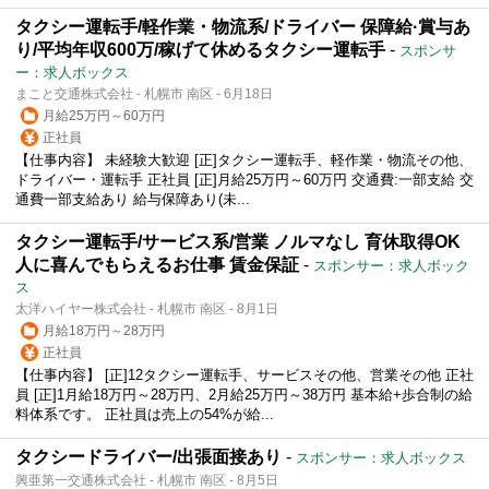
タクシー運転手/軽作業・物流系/ドライバー 保障給·賞与あ
り/平均年収600万/稼げて休めるタクシー運転手
-
スポンサ
ー：求人ボックス
まこと交通株式会社 - 札幌市 南区 - 6月18日
月給25万円～60万円
正社員
【仕事内容】 未経験大歓迎 [正]タクシー運転手、軽作業・物流その他、
ドライバー・運転手 正社員 [正]月給25万円～60万円 交通費:一部支給 交
通費一部支給あり 給与保障あり(未...
タクシー運転手/サービス系/営業 ノルマなし 育休取得OK
人に喜んでもらえるお仕事 賃金保証
-
スポンサー：求人ボック
ス
太洋ハイヤー株式会社 - 札幌市 南区 - 8月1日
月給18万円～28万円
正社員
【仕事内容】 [正]12タクシー運転手、サービスその他、営業その他 正社
員 [正]1月給18万円～28万円、2月給25万円～38万円 基本給+歩合制の給
料体系です。 正社員は売上の54%が給...
タクシードライバー/出張面接あり
-
スポンサー：求人ボックス
興亜第一交通株式会社 - 札幌市 南区 - 8月5日