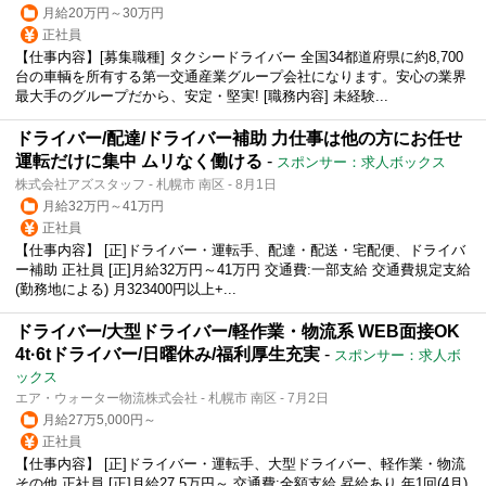
月給20万円～30万円
正社員
【仕事内容】[募集職種] タクシードライバー 全国34都道府県に約8,700
台の車輌を所有する第一交通産業グループ会社になります。安心の業界
最大手のグループだから、安定・堅実! [職務内容] 未経験...
ドライバー/配達/ドライバー補助 力仕事は他の方にお任せ
運転だけに集中 ムリなく働ける
-
スポンサー：求人ボックス
株式会社アズスタッフ - 札幌市 南区 - 8月1日
月給32万円～41万円
正社員
【仕事内容】 [正]ドライバー・運転手、配達・配送・宅配便、ドライバ
ー補助 正社員 [正]月給32万円～41万円 交通費:一部支給 交通費規定支給
(勤務地による) 月323400円以上+...
ドライバー/大型ドライバー/軽作業・物流系 WEB面接OK
4t·6tドライバー/日曜休み/福利厚生充実
-
スポンサー：求人ボ
ックス
エア・ウォーター物流株式会社 - 札幌市 南区 - 7月2日
月給27万5,000円～
正社員
【仕事内容】 [正]ドライバー・運転手、大型ドライバー、軽作業・物流
その他 正社員 [正]月給27.5万円～ 交通費:全額支給 昇給あり 年1回(4月)