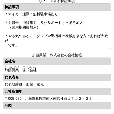
求人に関する特記事項
特記事項
＊マイカー通勤：無料駐車場あり
＊退職金共済は建退共及びサポートさっぽろ加入
（試用期間後加入）
＊やる気のある方、ダンプや重機等の機械好きな方であれば大歓
迎
です。
加藤興業 株式会社の会社情報
会社名
カトウコウギョウ カブシキガイシャ
加藤興業 株式会社
代表者名
代表取締役：加藤 紘光
会社所在地
〒005-0824 北海道札幌市南区南沢４条１丁目２－２６
地図