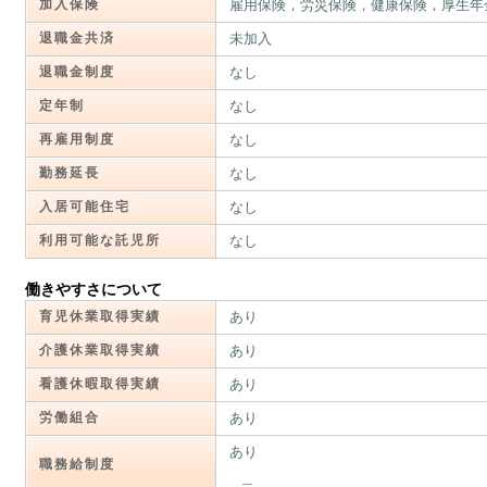
加入保険
雇用保険，労災保険，健康保険，厚生年
退職金共済
未加入
退職金制度
なし
定年制
なし
再雇用制度
なし
勤務延長
なし
入居可能住宅
なし
利用可能な託児所
なし
働きやすさについて
育児休業取得実績
あり
介護休業取得実績
あり
看護休暇取得実績
あり
労働組合
あり
あり
職務給制度
＿