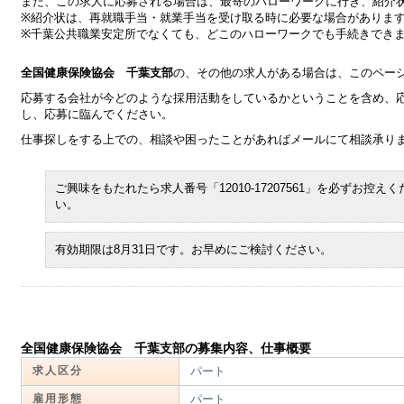
また、この求人に応募される場合は、最寄のハローワークに行き、紹介
※紹介状は、再就職手当・就業手当を受け取る時に必要な場合がありま
※千葉公共職業安定所でなくても、どこのハローワークでも手続きでき
全国健康保険協会 千葉支部
の、その他の求人がある場合は、このペー
応募する会社が今どのような採用活動をしているかということを含め、
し、応募に臨んでください。
仕事探しをする上での、相談や困ったことがあればメールにて相談承り
ご興味をもたれたら求人番号「12010-17207561」を必ずお控えく
い。
有効期限は8月31日です。お早めにご検討ください。
全国健康保険協会 千葉支部の募集内容、仕事概要
求人区分
パート
雇用形態
パート