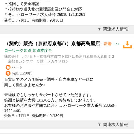
＊巡回して安全確認
＊拾得物や遺失物の受理届出及び問合せ対応
＊そ... ハローワーク求人番号 26010-17131261
受理日：7月1日 有効期限：9月30日
関連求人情報
（契約）販売（京都府京都市）京都高島屋店
-
-
新着
ハ
ローワーク姫路 姫路本庁舎
株式会社 パリミキ - 京都府京都市下京区四条通河原町西入真町５２
京都タカシマヤ ５階 メガネサロン
パート
時給 1,200円
百貨店でのメガネ販売・調整・店内事務など一緒に
楽しく働生きませんか♪
未経験でもしっかりサポートさせていただきます。
笑顔と挨拶を大切に出来る方、お待ちしております。
お客様のお洋服や雰囲気に合わ... ハローワーク求人番号 28050-
14445561
受理日：7月1日 有効期限：9月30日
関連求人情報