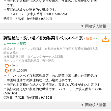
＊地元のお客様から絶大な支持を頂き、常連のお客様が多いお店
です。
＊笑顔の絶えない家庭的な職場です。
... ハローワーク求人番号 13080-65018261
受理日：7月2日 有効期限：9月30日
関連求人情報
調理補助・洗い場／香港私菜リパルスベイ京
-
-
新着
ハ
ローワーク新宿
株式会社 ウェイシン西日本 - 京都府京都市下京区四条通河原町西入真
町５２番地
京都高島屋７階 ダイニングガーデン京回廊
リパルスベイ京都高島屋店（当社運営）
パート
時給 1,200円
＊「リパルスベイ京都高島屋店」のお洒落で落ち着いた雰囲気の
中国料理店での調理補助・洗い場の仕事です。
＊地元のお客様から絶大な支持頂き、常連のお客様が多いお店です
＊笑顔の絶えない家庭的な職場です... ハローワーク求人番号 13080-
65025661
受理日：7月2日 有効期限：9月30日
関連求人情報