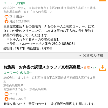
ローワーク西陣
株式会社 やま忠 - 京都府京都市下京区四条通河原町西入真町５２番地
高島屋京都店 ５Ｆ「きもの売場」内
正社員以外
月給 202,350円
高島屋京都店きもの売場内「きものお手入ご相談コーナー」にて、
きものや帯のクリーニング、しみ抜き等のお手入れの受付業務や
納品の準備をしていただきます。
＊お手入れをするきものや帯の受渡し
＊受注... ハローワーク求人番号 26010-18359261
受理日：7月17日 有効期限：9月30日
関連求人情報
お惣菜・お弁当の調理スタッフ／京都高島屋
-
-
新着
ハ
ローワーク 名古屋中
株式会社 まつおか - 京都府京都市下京区四条通河原町西入真町５２番
地
京都高島屋店Ｂ１
お惣菜のまつおか 京都高島屋店
パート
時給 1,200円
煮物を作ったり、野菜のカット、揚げ物等の調理をお願いします。