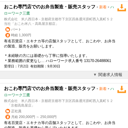
おこわ専門店でのお弁当製造・販売スタッフ
-
-
新着
ハ
ローワーク三鷹
株式会社 米八西日本 - 京都府京都市下京区四条通河原町西入真町５２
当社「おこわ米八・高島屋京都店」
パート
時給 1,300円
有名百貨店・エキナカ等の店舗スタッフとして、おこわや、お弁当
の製造、販売をお願いします。
＊未経験の方には基礎から丁寧に指導いたします。
＊業務範囲の変更なし... ハローワーク求人番号 13170-26488061
受理日：7月2日 有効期限：9月30日
関連求人情報
おこわ専門店でのお弁当製造・販売スタッフ
-
-
新着
ハ
ローワーク三鷹
株式会社 米八西日本 - 京都府京都市下京区四条通河原町西入真町５２
「京都高島屋店」
正社員
月給 200,000円 ～ 250,000円
有名百貨店・エキナカ等の店舗スタッフとして、おこわや、お弁当
の製造、販売を基礎から学んでいただきます。