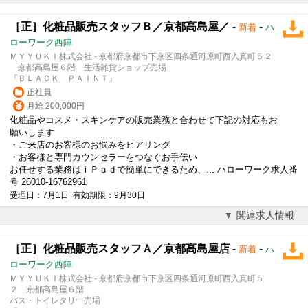
［正］化粧品販売スタッフＢ／京都高島屋／
-
-
新着
ハ
ローワーク西陣
ＭＹＹＵＫＩ株式会社 - 京都府京都市下京区四条通河原町西入真町５２
京都高島屋６階 生活雑貨ショップ売場
『ＢＬＡＣＫ ＰＡＩＮＴ』
正社員
月給 200,000円
化粧品やコスメ・スキンケアの販売業務と合わせて下記の対応もお
願いします
・ご来店のお客様のお悩みをヒアリング
・お客様と専門カウンセラーをつなぐお手伝い
お任せする業務はｉＰａｄで簡単にできるため、... ハローワーク求人番
号 26010-16762961
受理日：7月1日 有効期限：9月30日
関連求人情報
［正］化粧品販売スタッフＡ／京都高島屋店
-
-
新着
ハ
ローワーク西陣
ＭＹＹＵＫＩ株式会社 - 京都府京都市下京区四条通河原町西入真町５
２ 京都高島屋６階
バス・トイレタリー売場