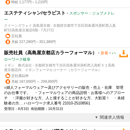
時給 1,177円～1,210円
エステティシャン/セラピスト
-
スポンサー：ジョブメドレ
ー
クイーンズウェイ 高島屋京都 - 京都府京都市下京区四条通河原町西入真
町52高島屋京都店6階 - 7月27日
正社員
月給 227,280円～351,380円
販売社員（高島屋京都店カラーフォーマル）
-
-
新着
ハ
ローワーク岐阜
イギン 株式会社 - 京都府京都市下京区四条通河原町西入真町５２高島
屋京都店内 イギンフォーマルコーナー（カラーフォーマル）
正社員以外
月給 187,000円 ～ 209,000円
○婦人フォーマルウェアー及びアクセサリーの販売・売上・在庫 管理
のお仕事です。 ・フォーマルウェアの商品説明・お客様へのアプロー
チ ・洋服が好きな方、人と接することが好きな方、大歓迎！ ・未経
験者の方... ハローワーク求人番号 21010-25108561
受理日：8月3日 有効期限：10月31日
関連求人情報