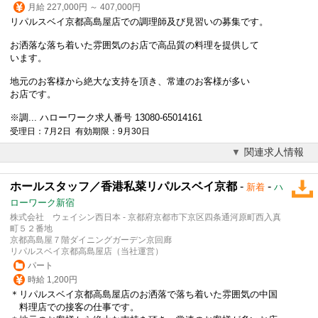
月給 227,000円 ～ 407,000円
リパルスベイ京都高島屋店での調理師及び見習いの募集です。
お洒落な落ち着いた雰囲気のお店で高品質の料理を提供して
います。
地元のお客様から絶大な支持を頂き、常連のお客様が多い
お店です。
※調... ハローワーク求人番号 13080-65014161
受理日：7月2日 有効期限：9月30日
関連求人情報
ホールスタッフ／香港私菜リパルスベイ京都
-
-
新着
ハ
ローワーク新宿
株式会社 ウェイシン西日本 - 京都府京都市下京区四条通河原町西入真
町５２番地
京都高島屋７階ダイニングガーデン京回廊
リパルスベイ京都高島屋店（当社運営）
パート
時給 1,200円
＊リパルスベイ京都高島屋店のお洒落で落ち着いた雰囲気の中国
料理店での接客の仕事です。