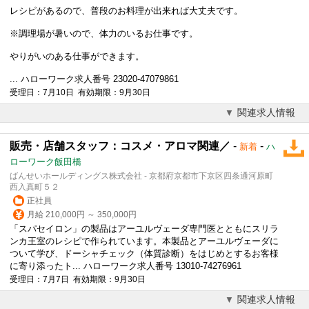
レシピがあるので、普段のお料理が出来れば大丈夫です。
※調理場が暑いので、体力のいるお仕事です。
やりがいのある仕事ができます。
... ハローワーク求人番号 23020-47079861
受理日：7月10日 有効期限：9月30日
関連求人情報
販売・店舗スタッフ：コスメ・アロマ関連／
-
-
新着
ハ
ローワーク飯田橋
ばんせいホールディングス株式会社 - 京都府京都市下京区四条通河原町
西入真町５２
正社員
月給 210,000円 ～ 350,000円
「スパセイロン」の製品はアーユルヴェーダ専門医とともにスリラ
ンカ王室のレシピで作られています。本製品とアーユルヴェーダに
ついて学び、ドーシャチェック（体質診断）をはじめとするお客様
に寄り添ったト... ハローワーク求人番号 13010-74276961
受理日：7月7日 有効期限：9月30日
関連求人情報