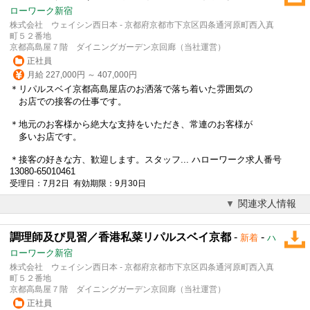
ローワーク新宿
株式会社 ウェイシン西日本 - 京都府京都市下京区四条通河原町西入真
町５２番地
京都高島屋７階 ダイニングガーデン京回廊（当社運営）
正社員
月給 227,000円 ～ 407,000円
＊リパルスベイ京都高島屋店のお洒落で落ち着いた雰囲気の
お店での接客の仕事です。
＊地元のお客様から絶大な支持をいただき、常連のお客様が
多いお店です。
＊接客の好きな方、歓迎します。スタッフ... ハローワーク求人番号
13080-65010461
受理日：7月2日 有効期限：9月30日
関連求人情報
調理師及び見習／香港私菜リパルスベイ京都
-
-
新着
ハ
ローワーク新宿
株式会社 ウェイシン西日本 - 京都府京都市下京区四条通河原町西入真
町５２番地
京都高島屋７階 ダイニングガーデン京回廊（当社運営）
正社員