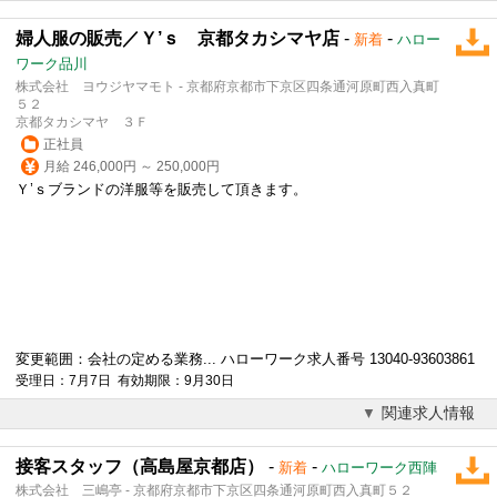
婦人服の販売／Ｙ’ｓ 京都タカシマヤ店
-
-
新着
ハロー
ワーク品川
株式会社 ヨウジヤマモト - 京都府京都市下京区四条通河原町西入真町
５２
京都タカシマヤ ３Ｆ
正社員
月給 246,000円 ～ 250,000円
Ｙ’ｓブランドの洋服等を販売して頂きます。
変更範囲：会社の定める業務... ハローワーク求人番号 13040-93603861
受理日：7月7日 有効期限：9月30日
関連求人情報
接客スタッフ（高島屋京都店）
-
-
新着
ハローワーク西陣
株式会社 三嶋亭 - 京都府京都市下京区四条通河原町西入真町５２