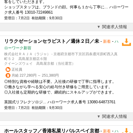
客をしていただきます。
ショップスタッフは、ブランドの顔。何事も１から丁寧に... ハローワー
ク求人番号 13010-72249861
受理日：7月2日 有効期限：9月30日
関連求人情報
リラクゼーションセラピスト／週休２日／未
-
-
新着
ハ
ローワーク新宿
株式会社ＲＡＪＡ（ラジャ） - 京都府京都市下京区四条通河原町西入真
町５２ 高島屋京都店６階
クイーンズウェイ 高島屋京都（当社運営）
正社員
月給 227,280円 ～ 251,380円
◎特別な資格や経験は不要。入社後の研修で丁寧に指導します。
◎働きながら学べる安心の給与付き研修をご用意しています。
◎入社後も定期的な研修で、継続的にスキルアップができます。
英国式リフレクソロジ... ハローワーク求人番号 13080-64873761
受理日：7月2日 有効期限：9月30日
関連求人情報
ホールスタッフ／香港私菜リパルスペイ京都
-
-
新着
ハ