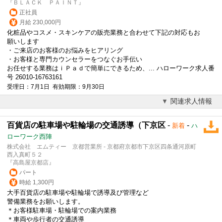
『ＢＬＡＣＫ ＰＡＩＮＴ』
正社員
月給 230,000円
化粧品やコスメ・スキンケアの販売業務と合わせて下記の対応もお
願いします
・ご来店のお客様のお悩みをヒアリング
・お客様と専門カウンセラーをつなぐお手伝い
お任せする業務はｉＰａｄで簡単にできるため、... ハローワーク求人番
号 26010-16763161
受理日：7月1日 有効期限：9月30日
関連求人情報
百貨店の駐車場や駐輪場の交通誘導（下京区
-
-
新着
ハ
ローワーク西陣
株式会社 エムティー 京都営業所 - 京都府京都市下京区四条通河原町
西入真町５２
『高島屋京都店』
パート
時給 1,300円
大手百貨店の駐車場や駐輪場で誘導及び管理など
警備業務をお願いします。
＊お客様駐車場・駐輪場での案内業務
＊車両や歩行者の交通誘導