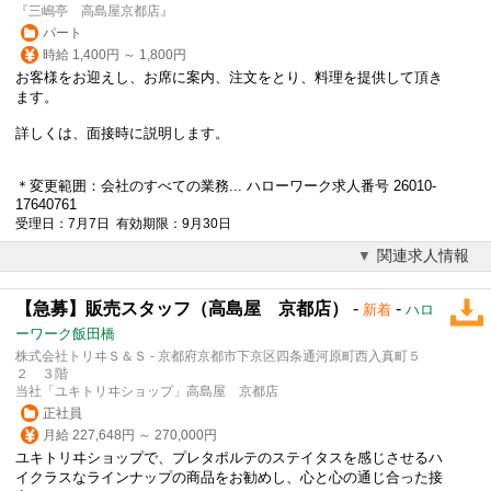
『三嶋亭 高島屋京都店』
パート
時給 1,400円 ～ 1,800円
お客様をお迎えし、お席に案内、注文をとり、料理を提供して頂き
ます。
詳しくは、面接時に説明します。
＊変更範囲：会社のすべての業務... ハローワーク求人番号 26010-
17640761
受理日：7月7日 有効期限：9月30日
関連求人情報
【急募】販売スタッフ（高島屋 京都店）
-
-
新着
ハロ
ーワーク飯田橋
株式会社トリヰＳ＆Ｓ - 京都府京都市下京区四条通河原町西入真町５
２ ３階
当社「ユキトリヰショップ」高島屋 京都店
正社員
月給 227,648円 ～ 270,000円
ユキトリヰショップで、プレタポルテのステイタスを感じさせるハ
イクラスなラインナップの商品をお勧めし、心と心の通じ合った接