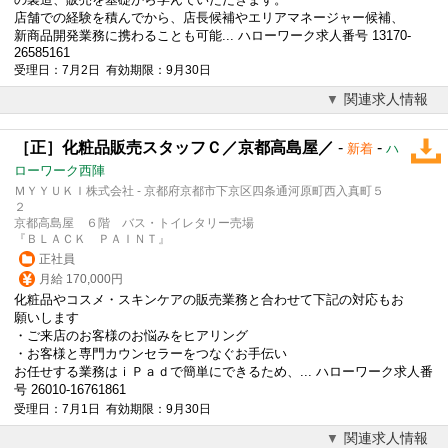
店舗での経験を積んでから、店長候補やエリアマネージャー候補、
新商品開発業務に携わることも可能... ハローワーク求人番号 13170-
26585161
受理日：7月2日 有効期限：9月30日
関連求人情報
［正］化粧品販売スタッフＣ／京都高島屋／
-
-
新着
ハ
ローワーク西陣
ＭＹＹＵＫＩ株式会社 - 京都府京都市下京区四条通河原町西入真町５
２
京都高島屋 ６階 バス・トイレタリー売場
『ＢＬＡＣＫ ＰＡＩＮＴ』
正社員
月給 170,000円
化粧品やコスメ・スキンケアの販売業務と合わせて下記の対応もお
願いします
・ご来店のお客様のお悩みをヒアリング
・お客様と専門カウンセラーをつなぐお手伝い
お任せする業務はｉＰａｄで簡単にできるため、... ハローワーク求人番
号 26010-16761861
受理日：7月1日 有効期限：9月30日
関連求人情報