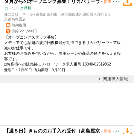
９月からのオープニング募集！リカバリーウ
-
-
新着
ハ
ローワーク品川
株式会社 キール - 京都府京都市下京区四条通河原町西入真町５２
京都高島屋店
無期雇用
月給 221,550円
【オープニングスタッフ募集】
メディアでも話題の疲労回復機能が期待できるリカバリーウェア販
売のお仕事です。
お客様のお悩みを伺いながら、着用シーンや商品の良さを伝える接
客です。
□お客様への販売接... ハローワーク求人番号 13040-02519862
受理日：7月30日 有効期限：9月30日
関連求人情報
【週５日】きもののお手入れ受付（高島屋京
-
-
新着
ハ