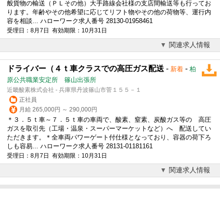
般貨物の輸送（ＰＬその他）大手路線会社様の支店間輸送等も行ってお
ります。年齢やその他希望に応じてリフト物やその他の荷物等、運行内
容を相談... ハローワーク求人番号 28130-01958461
受理日：8月7日 有効期限：10月31日
関連求人情報
ドライバー（４ｔ車クラスでの高圧ガス配送
-
-
新着
柏
原公共職業安定所 篠山出張所
近畿酸素株式会社 - 兵庫県丹波篠山市菅１５５－１
正社員
月給 265,000円 ～ 290,000円
＊３．５ｔ車～７．５ｔ車の車両で、酸素、窒素、炭酸ガス等の 高圧
ガスを取引先（工場・温泉・スーパーマーケットなど）へ 配送してい
ただきます。＊全車両パワーゲート付仕様となっており、容器の荷下ろ
しも容易... ハローワーク求人番号 28131-01181161
受理日：8月7日 有効期限：10月31日
関連求人情報