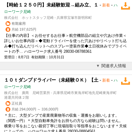
【時給１２５０円】未経験歓迎→組み立、１
-
-
新着
ハ
ローワーク尼崎
株式会社 ホットスタッフ尼崎 - 兵庫県宝塚市新明和町
有期雇用
月給 197,625円
【仕事の内容】＜お任せするお仕事＞航空機部品の組立や穴あけ作業＜
詳しいお仕事内容＞◆電動
ドライバー
を使った穴あけやリベット打ち込
み◆打ち込んだリベットへのスプレー塗装作業◆土日祝休みでプライベ
ートの予... ハローワーク求人番号 28030-08788361
受理日：8月7日 有効期限：10月31日
関連求人情報
１０ｔダンプドライバー（未経験ＯＫ）【土
-
-
新着
ハ
ローワーク尼崎
株式会社 廣商 尼崎営業所 - 兵庫県尼崎市東海岸町地先尼崎東海岸町
港運共同体２階
正社員
月給 294,000円 ～ 336,000円
＊主に、大型ダンプで産業廃棄物等の収集・運搬をお願いします。
（関西一円）＊大型自動車免許をお持ちの方なら経験は問いません。
横乗り等をおこない親切丁寧に現場段取り等指導をおこないます＊天候
によっての... ハローワーク求人番号 28030-08804561