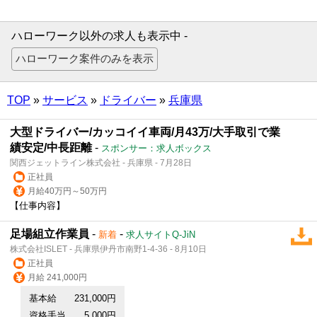
ハローワーク以外の求人も表示中 -
TOP
»
サービス
»
ドライバー
»
兵庫県
大型ドライバー/カッコイイ車両/月43万/大手取引で業
績安定/中長距離
-
スポンサー：求人ボックス
関西ジェットライン株式会社 - 兵庫県 - 7月28日
正社員
月給40万円～50万円
【仕事内容】
足場組立作業員
-
-
新着
求人サイトQ-JiN
株式会社ISLET - 兵庫県伊丹市南野1-4-36 - 8月10日
正社員
月給 241,000円
基本給
231,000円
資格手当
5,000円