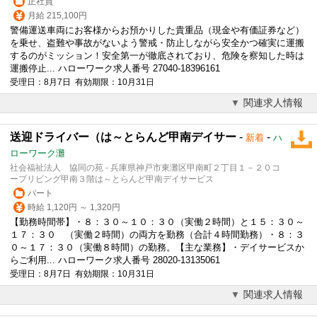
正社員
月給 215,100円
警備運送車両にお客様からお預かりした貴重品（現金や有価証券など）
を乗せ、盗難や事故がないよう警戒・防止しながら安全かつ確実に運搬
するのがミッション！安全第一が徹底されており、危険を察知した時は
運搬停止... ハローワーク求人番号 27040-18396161
受理日：8月7日 有効期限：10月31日
関連求人情報
送迎ドライバー（は～とらんど甲南デイサー
-
-
新着
ハ
ローワーク灘
社会福祉法人 協同の苑 - 兵庫県神戸市東灘区甲南町２丁目１－２０コ
ープリビング甲南３階は～とらんど甲南デイサービス
パート
時給 1,120円 ～ 1,320円
【勤務時間帯】・８：３０～１０：３０（実働２時間）と１５：３０～
１７：３０ （実働２時間）の両方を勤務（合計４時間勤務）・８：３
０～１７：３０（実働８時間）の勤務。【主な業務】・デイサービスか
らご利用... ハローワーク求人番号 28020-13135061
受理日：8月7日 有効期限：10月31日
関連求人情報