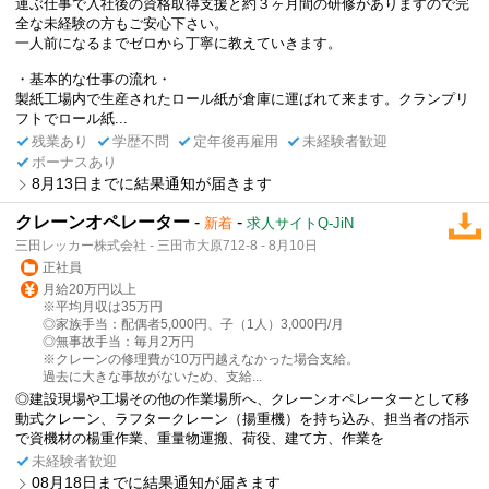
運ぶ仕事で入社後の資格取得支援と約３ヶ月間の研修がありますので完
全な未経験の方もご安心下さい。
一人前になるまでゼロから丁寧に教えていきます。
・基本的な仕事の流れ・
製紙工場内で生産されたロール紙が倉庫に運ばれて来ます。クランプリ
フトでロール紙...
残業あり
学歴不問
定年後再雇用
未経験者歓迎
ボーナスあり
8月13日までに結果通知が届きます
クレーンオペレーター
-
-
新着
求人サイトQ-JiN
三田レッカー株式会社 - 三田市大原712-8 - 8月10日
正社員
月給20万円以上
※平均月収は35万円
◎家族手当：配偶者5,000円、子（1人）3,000円/月
◎無事故手当：毎月2万円
※クレーンの修理費が10万円越えなかった場合支給。
過去に大きな事故がないため、支給...
◎建設現場や工場その他の作業場所へ、クレーンオペレーターとして移
動式クレーン、ラフタークレーン（揚重機）を持ち込み、担当者の指示
で資機材の楊重作業、重量物運搬、荷役、建て方、作業を
未経験者歓迎
08月18日までに結果通知が届きます