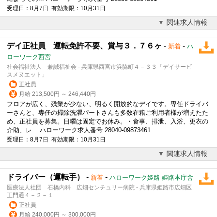
受理日：8月7日 有効期限：10月31日
関連求人情報
デイ正社員 運転免許不要、賞与３．７６ヶ
-
-
新着
ハ
ローワーク西宮
社会福祉法人 兼誠福祉会 - 兵庫県西宮市浜脇町４－３３「デイサービ
スメヌエット」
正社員
月給 213,500円 ～ 246,440円
フロアが広く、残業が少ない、明るく開放的なデイです。専任
ドライバ
ー
さんと、専任の掃除洗濯パートさんも多数在籍ご利用者様が増えたた
め、正社員を募集。日曜は固定でお休み。・食事、排泄、入浴、更衣の
介助、レ... ハローワーク求人番号 28040-09873461
受理日：8月7日 有効期限：10月31日
関連求人情報
ドライバー（運転手）
-
-
新着
ハローワーク姫路 姫路本庁舎
医療法人社団 石橋内科 広畑センチュリー病院 - 兵庫県姫路市広畑区
正門通４－２－１
正社員
月給 240,000円 ～ 300,000円