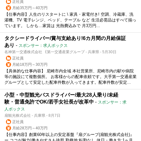
正社員
月給35万円～40万円
【仕事内容】人生のリスタートに \ 家具・家電付き! 空調、冷蔵庫、洗
濯機、TV 電子レンジ、ベッド、テーブル など 生活必需品はすべて揃っ
ています。 しかも…家賃は 光熱費込みで 月3万円...
タクシードライバー/賞与支給あり!6カ月間の月給保証
あり
-
スポンサー：求人ボックス
名神第一交通株式会社 ｟第一交通産業グループ - 兵庫県 - 5月30日
正社員
月給18万円～30万円
【具体的な仕事内容】 尼崎市内全域 本社営業所、尼崎市内の駅や病院
等の施設にて複数個所。 お客様からの配車依頼です。大手第一交通産業
グループとして安定した配車件数が入ってきます。配車件数が安定...
小型・中型観光バスドライバー/最大28人乗り/未経
験・普通免許でOK/若手女社長が改革中
-
スポンサー：求
人ボックス
扇観光株式会社 - 兵庫県 - 8月7日
正社員
月給28万円～40万円
【仕事内容】創業60年以上の安定基盤『扇グループ(扇観光株式会社)』
ー ココが魅力!働きやすさも抜群 勤務地:転勤なし 休日・働き方:1ヶ月