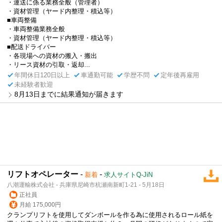
・運送に係る業務全般（管理者）
・資材管理（ヤード内整理・積込等）
■車両整備
・車両整備業務全般
・資材管理（ヤード内整理・積込等）
■配送ドライバー
・各現場への資材の搬入・搬出
・リース資材の引取・返却...
年間休日120日以上
車通勤可能
学歴不問
定年後再雇用
未経験者歓迎
8月13日までに結果通知が届きます
リフトオペレーター
-
-
新着
求人サイトQ-JiN
八潮運輸株式会社 - 兵庫県尼崎市杭瀬南新町1-21 - 5月18日
正社員
月給 175,000円
クランプリフトを使用してダンボールを作る為に使用されるロール紙を