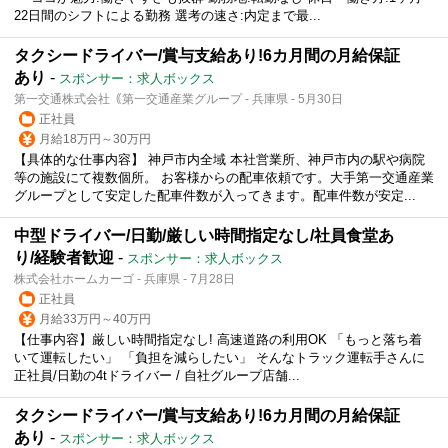
22日間のシフトによる勤務 選考の速さ:内定まで最...
タクシードライバー/賞与支給あり!6カ月間の月給保証
あり
-
スポンサー：求人ボックス
第一交通株式会社｟第一交通産業グループ - 兵庫県 - 5月30日
正社員
月給18万円～30万円
【具体的な仕事内容】 神戸市内全域 本社営業所、神戸市内の駅や病院
等の施設にて複数個所。 お客様からの配車依頼です。大手第一交通産業
グループとして安定した配車件数が入ってきます。配車件数が安定...
中型ドライバー/日勤/厳しい時間指定なし/社員食堂あ
り/経験者歓迎
-
スポンサー：求人ボックス
株式会社ホームカーゴ - 兵庫県 - 7月28日
正社員
月給33万円～40万円
【仕事内容】厳しい時間指定なし! 高速道路の利用OK 「もっと落ち着
いて運転したい」 「負担を減らしたい」 そんなトラック運転手さんに
正社員/日勤の4tドライバー / 自社グループ店舗...
タクシードライバー/賞与支給あり!6カ月間の月給保証
あり
-
スポンサー：求人ボックス