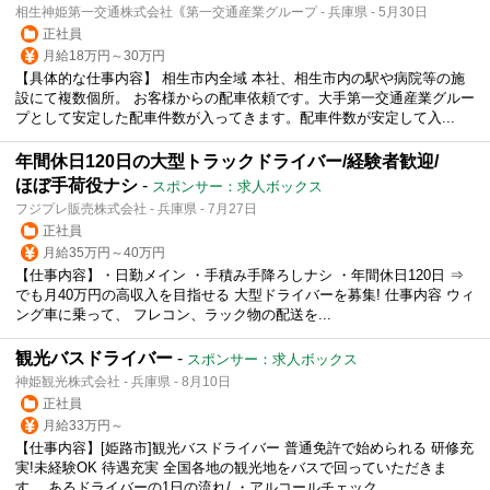
相生神姫第一交通株式会社｟第一交通産業グループ - 兵庫県 - 5月30日
正社員
月給18万円～30万円
【具体的な仕事内容】 相生市内全域 本社、相生市内の駅や病院等の施
設にて複数個所。 お客様からの配車依頼です。大手第一交通産業グルー
プとして安定した配車件数が入ってきます。配車件数が安定して入...
年間休日120日の大型トラックドライバー/経験者歓迎/
ほぼ手荷役ナシ
-
スポンサー：求人ボックス
フジプレ販売株式会社 - 兵庫県 - 7月27日
正社員
月給35万円～40万円
【仕事内容】・日勤メイン ・手積み手降ろしナシ ・年間休日120日 ⇒
でも月40万円の高収入を目指せる 大型ドライバーを募集! 仕事内容 ウィ
ング車に乗って、 フレコン、ラック物の配送を...
観光バスドライバー
-
スポンサー：求人ボックス
神姫観光株式会社 - 兵庫県 - 8月10日
正社員
月給33万円～
【仕事内容】[姫路市]観光バスドライバー 普通免許で始められる 研修充
実!未経験OK 待遇充実 全国各地の観光地をバスで回っていただきま
す。 あるドライバーの1日の流れ/ ・アルコールチェック...