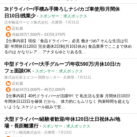
3tドライバー/手積み手降ろしナシ/カゴ車使用/月間休
日10日/残業少
-
スポンサー：求人ボックス
日本輸送サービス株式会社 - 兵庫県 - 7月31日
正社員
月給28万7,500円～33万9,375円
【仕事内容】現役「食品ドライバー」必見 働きづめ? そんな生活は引
退! 年間休日120日 完全週休2日制(月10日休み) 食品業界でここまで休め
るのは かなりレア… アナタもゆとりある生...
中型ドライバー/大手グループ/年収590万/月休10日/カ
フェ面談OK
-
スポンサー：求人ボックス
株式会社富士エコー 関西センター - 兵庫県 - 7月31日
正社員
月給34万3,000円～46万2,000円
【仕事内容】40代ドライバーが活躍中! で 私生活も安泰 月間休日10日!
年間休日122日を確保 だから、 体力的にもムリなく 拘束時間を超えな
いような スケジュール組みで安...
大型ドライバー/経験者歓迎/年休120日/土日祝休み/地
場・長距離運行
-
スポンサー：求人ボックス
エイワン物流株式会社 - 兵庫県 - 7月23日