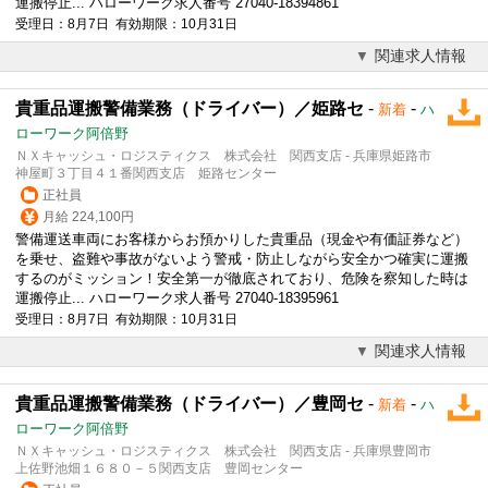
運搬停止... ハローワーク求人番号 27040-18394861
受理日：8月7日 有効期限：10月31日
関連求人情報
貴重品運搬警備業務（ドライバー）／姫路セ
-
-
新着
ハ
ローワーク阿倍野
ＮＸキャッシュ・ロジスティクス 株式会社 関西支店 - 兵庫県姫路市
神屋町３丁目４１番関西支店 姫路センター
正社員
月給 224,100円
警備運送車両にお客様からお預かりした貴重品（現金や有価証券など）
を乗せ、盗難や事故がないよう警戒・防止しながら安全かつ確実に運搬
するのがミッション！安全第一が徹底されており、危険を察知した時は
運搬停止... ハローワーク求人番号 27040-18395961
受理日：8月7日 有効期限：10月31日
関連求人情報
貴重品運搬警備業務（ドライバー）／豊岡セ
-
-
新着
ハ
ローワーク阿倍野
ＮＸキャッシュ・ロジスティクス 株式会社 関西支店 - 兵庫県豊岡市
上佐野池畑１６８０－５関西支店 豊岡センター