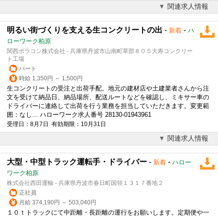
関連求人情報
明るい街づくりを支える生コンクリートの出
-
-
新着
ハ
ローワーク柏原
関西ポラコン株式会社 - 兵庫県丹波市山南町草部８０５大寿コンクリー
ト工場
パート
時給 1,350円 ～ 1,500円
生コンクリートの受注と出荷手配。地元の建材店や土建業者さんから注
文を受けて納品日、納品場所、配送ルートなどを確認し、ミキサー車の
ドライバー
に連絡して出荷を行う業務を担当していただきます。変更範
囲：なし... ハローワーク求人番号 28130-01943961
受理日：8月7日 有効期限：10月31日
関連求人情報
大型・中型トラック運転手・ドライバー
-
-
新着
ハロー
ワーク柏原
株式会社西田運輸 - 兵庫県丹波市春日町国領１３１７番地２
正社員
月給 374,190円 ～ 503,040円
１０ｔトラックにて中距離・長距離の運行をお願いします。定期便や一