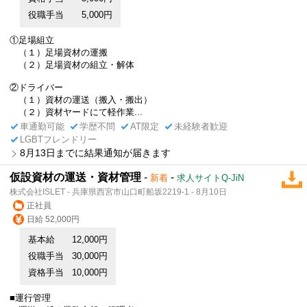
役職手当
5,000円
①足場組立
（１）足場資材の運搬
（２）足場資材の組立・解体
②ドライバー
（１）資材の運送（搬入・搬出）
（２）資材ヤードにて軽作業...
車通勤可能
学歴不問
AT限定
未経験者歓迎
LGBTフレンドリー
8月13日までに結果通知が届きます
仮設資材の運送・資材管理
-
-
新着
求人サイトQ-JiN
株式会社ISLET - 兵庫県西宮市山口町船坂2219-1 - 8月10日
正社員
日給 52,000円
基本給
12,000円
役職手当
30,000円
資格手当
10,000円
■運行管理