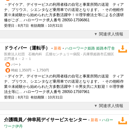
・デイケア、デイサービスの利用者様の自宅と事業所間の送迎 ティア
ナ、プリウス、シエンタなど乗用車での送迎となります。・その他軽作
業※未経験から始められた方多数活躍中！※理学療法士等による介護研
修がござ... ハローワーク求人番号 28050-17596861
受理日：8月7日 有効期限：10月31日
関連求人情報
ドライバー（運転手）
-
-
新着
ハローワーク姫路 姫路本庁舎
医療法人社団 石橋内科 広畑センチュリー病院 - 兵庫県姫路市広畑区
正門通４－２－１
パート
時給 1,350円 ～ 1,750円
・デイケア、デイサービスの利用者様の自宅と事業所間の送迎 ティア
ナ、プリウス、シエンタなど乗用車での送迎となります。・その他軽作
業※未経験から始められた方多数活躍中！※男女共に大歓迎！※理学療
法士等に... ハローワーク求人番号 28050-17597961
受理日：8月7日 有効期限：10月31日
関連求人情報
介護職員／伸幸苑デイサービスセンター
-
-
新着
ハロー
ワーク伊丹