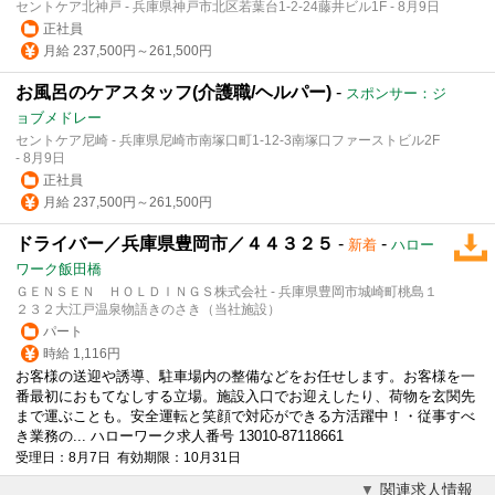
セントケア北神戸 - 兵庫県神戸市北区若葉台1-2-24藤井ビル1F - 8月9日
正社員
月給 237,500円～261,500円
お風呂のケアスタッフ(介護職/ヘルパー)
-
スポンサー：ジ
ョブメドレー
セントケア尼崎 - 兵庫県尼崎市南塚口町1-12-3南塚口ファーストビル2F
- 8月9日
正社員
月給 237,500円～261,500円
ドライバー／兵庫県豊岡市／４４３２５
-
-
新着
ハロー
ワーク飯田橋
ＧＥＮＳＥＮ ＨＯＬＤＩＮＧＳ株式会社 - 兵庫県豊岡市城崎町桃島１
２３２大江戸温泉物語きのさき（当社施設）
パート
時給 1,116円
お客様の送迎や誘導、駐車場内の整備などをお任せします。お客様を一
番最初におもてなしする立場。施設入口でお迎えしたり、荷物を玄関先
まで運ぶことも。安全運転と笑顔で対応ができる方活躍中！・従事すべ
き業務の... ハローワーク求人番号 13010-87118661
受理日：8月7日 有効期限：10月31日
関連求人情報