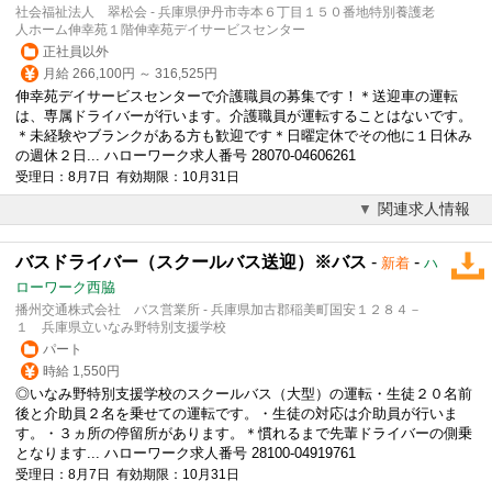
社会福祉法人 翠松会 - 兵庫県伊丹市寺本６丁目１５０番地特別養護老
人ホーム伸幸苑１階伸幸苑デイサービスセンター
正社員以外
月給 266,100円 ～ 316,525円
伸幸苑デイサービスセンターで介護職員の募集です！＊送迎車の運転
は、専属
ドライバー
が行います。介護職員が運転することはないです。
＊未経験やブランクがある方も歓迎です＊日曜定休でその他に１日休み
の週休２日... ハローワーク求人番号 28070-04606261
受理日：8月7日 有効期限：10月31日
関連求人情報
バスドライバー（スクールバス送迎）※バス
-
-
新着
ハ
ローワーク西脇
播州交通株式会社 バス営業所 - 兵庫県加古郡稲美町国安１２８４－
１ 兵庫県立いなみ野特別支援学校
パート
時給 1,550円
◎いなみ野特別支援学校のスクールバス（大型）の運転・生徒２０名前
後と介助員２名を乗せての運転です。・生徒の対応は介助員が行いま
す。・３ヵ所の停留所があります。＊慣れるまで先輩
ドライバー
の側乗
となります... ハローワーク求人番号 28100-04919761
受理日：8月7日 有効期限：10月31日