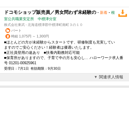
ドコモショップ販売員／男女問わず未経験の
-
-
新着
根
室公共職業安定所 中標津分室
株式会社東武 - 北海道標津郡中標津町南町３の１０
パート
時給 1,075円 ～ 1,300円
■ほとんどの方が未経験からスタートです、研修制度も充実してい
ますのでご安心ください！経験者は優遇いたします。
■正社員登用の途あり ■扶養内勤務対応可能
■保育所がありますので、子育て中の方も安心し... ハローワーク求人番
号 01201-00925961
受理日：7月1日 有効期限：9月30日
関連求人情報