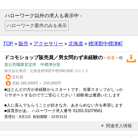
ハローワーク以外の求人も表示中 -
TOP
»
販売
»
アクセサリー
»
北海道
»
標津郡中標津町
ドコモショップ販売員／男女問わず未経験の
-
-
新着
根
室公共職業安定所 中標津分室
株式会社東武 - 北海道標津郡中標津町南町３の１０
正社員
月給 185,000円 ～ 250,000円
■ほとんどの方が未経験からスタートです。先輩スタッフがしっか
りサポートするのででご安心ください！経験者は優遇いたします
■人に喜んでもらうことが好きな方、あきらめない方を希望します
■保育所があ... ハローワーク求人番号 01201-01079561
受理日：8月1日 有効期限：10月31日
関連求人情報