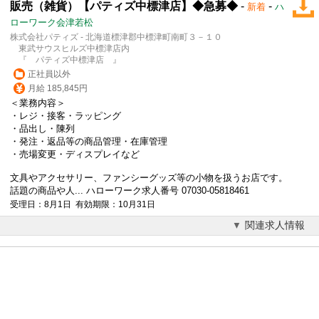
販売（雑貨）【パティズ中標津店】◆急募◆
-
-
新着
ハ
ローワーク会津若松
株式会社パティズ - 北海道標津郡中標津町南町３－１０
東武サウスヒルズ中標津店内
『 パティズ中標津店 』
正社員以外
月給 185,845円
＜業務内容＞
・レジ・接客・ラッピング
・品出し・陳列
・発注・返品等の商品管理・在庫管理
・売場変更・ディスプレイなど
文具や
アクセサリー
、ファンシーグッズ等の小物を扱うお店です。
話題の商品や人... ハローワーク求人番号 07030-05818461
受理日：8月1日 有効期限：10月31日
関連求人情報