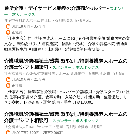
通所介護・デイサービス勤務の介護職/ヘルパー
-
スポンサ
ー：求人ボックス
住宅型有料老人ホーム 医王山 - 石川県 金沢市 - 8月6日
月給18万円～35万円
正社員
【仕事内容】住宅型有料老人ホームにおける介護業務全般 業務内容の変
更なし 転勤あり(法人運営施設) 【経験・資格】 介護の資格不問 普通自
動車運転免許(AT限定可) 未経験可 介護職員初任者研修(...
介護職員/介護福祉士/残業ほぼなし/特別養護老人ホームの
介護士/シフト相談可
-
スポンサー：求人ボックス
社会福祉法人久楽会/特別養護老人ホーム 金澤備中 - 石川県 金沢市 - 8月5日
月給18万円～21万円
正社員
【仕事内容】募集職種 介護職・ヘルパー(介護職員・介護スタッフ) 正社
員 仕事内容 身体介護、食事介助、入浴介助、排泄介助、生活援助、リ
ネン交換、レク企画・運営 給与・手当 月給180,00...
介護職員/介護福祉士/残業ほぼなし/特別養護老人ホームの
介護士/シフト相談可
-
スポンサー：求人ボックス
社会福祉法人Flower/サンケア上荒屋 - 石川県 金沢市 - 8月5日
月給17万2,600円～25万2,000円