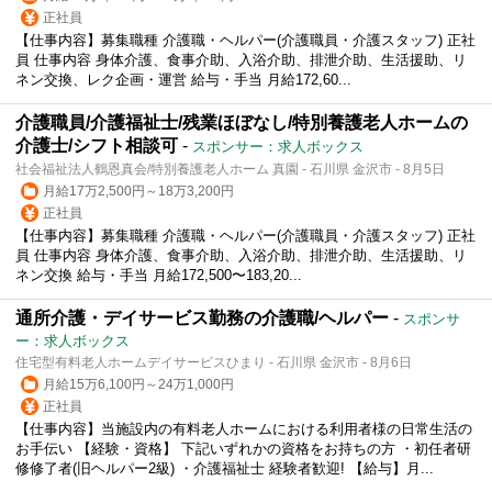
正社員
【仕事内容】募集職種 介護職・ヘルパー(介護職員・介護スタッフ) 正社
員 仕事内容 身体介護、食事介助、入浴介助、排泄介助、生活援助、リ
ネン交換、レク企画・運営 給与・手当 月給172,60...
介護職員/介護福祉士/残業ほぼなし/特別養護老人ホームの
介護士/シフト相談可
-
スポンサー：求人ボックス
社会福祉法人鶴恩真会/特別養護老人ホーム 真園 - 石川県 金沢市 - 8月5日
月給17万2,500円～18万3,200円
正社員
【仕事内容】募集職種 介護職・ヘルパー(介護職員・介護スタッフ) 正社
員 仕事内容 身体介護、食事介助、入浴介助、排泄介助、生活援助、リ
ネン交換 給与・手当 月給172,500〜183,20...
通所介護・デイサービス勤務の介護職/ヘルパー
-
スポンサ
ー：求人ボックス
住宅型有料老人ホームデイサービスひまり - 石川県 金沢市 - 8月6日
月給15万6,100円～24万1,000円
正社員
【仕事内容】当施設内の有料老人ホームにおける利用者様の日常生活の
お手伝い 【経験・資格】 下記いずれかの資格をお持ちの方 ・初任者研
修修了者(旧ヘルパー2級) ・介護福祉士 経験者歓迎! 【給与】月...